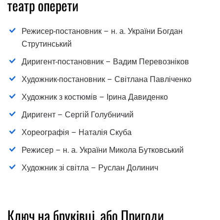
театр оперети
Режисер-постановник – н. а. України Богдан
Струтинський
Диригент-постановник – Вадим Перевозніков
Художник-постановник – Світлана Павліченко
Художник з костюмів – Ірина Давиденко
Диригент – Сергій Голубничий
Хореографія – Наталія Скуба
Режисер – н. а. України Микола Бутковський
Художник зі світла – Руслан Долинич
Ключ на бруківці, або Пригоди