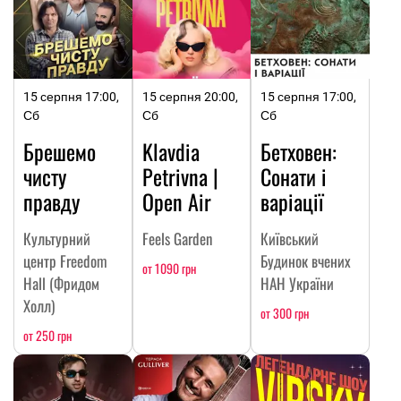
15 серпня 17:00,
15 серпня 20:00,
15 серпня 17:00,
Сб
Сб
Сб
Брешемо
Klavdia
Бетховен:
чисту
Petrivna |
Сонати і
правду
Open Air
варіації
Культурний
Feels Garden
Київський
центр Freedom
Будинок вчених
от 1090 грн
Hall (Фридом
НАН України
Холл)
от 300 грн
от 250 грн