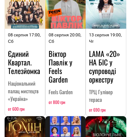
08 серпня 17:00,
08 серпня 20:00,
13 серпня 19:00,
Сб
Сб
Чт
Єдиний
Віктор
LAMA «20»
Квартал.
Павлік у
НА БІС у
Телезйомка
Feels
супроводі
Garden
оркестру
Національний
палац мистецтв
Feels Garden
ТРЦ Гулівер
«Україна»
тераса
от 800 грн
от 600 грн
от 690 грн