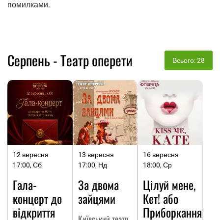
помилками.
Серпень - Театр оперети
Всього: 28
12 вересня
13 вересня
16 вересня
17:00, Сб
17:00, Нд
18:00, Ср
Гала-
За двома
Цілуй мене,
концерт до
зайцями
Кет! або
відкриття
Приборкання
Київський театр