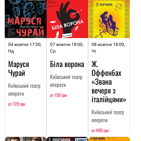
04 жовтня 17:00,
07 жовтня 18:00,
08 жовтня 18:00,
Нд
Ср
Чт
Маруся
Біла ворона
Ж.
Чурай
Оффенбах
Київський театр
«Звана
оперети
Київський театр
вечеря з
оперети
от 150 грн
італійцями»
от 120 грн
Київський театр
оперети
от 400 грн