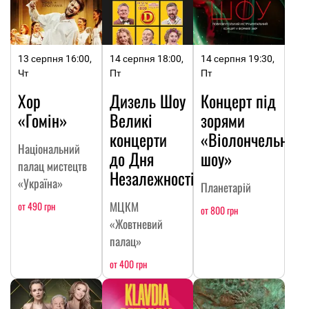
13 серпня 16:00,
14 серпня 18:00,
14 серпня 19:30,
Чт
Пт
Пт
Хор
Дизель Шоу
Концерт під
«Гомін»
Великі
зорями
концерти
«Віолончельне
Національний
до Дня
шоу»
палац мистецтв
Незалежності
«Україна»
Планетарій
МЦКМ
от 490 грн
от 800 грн
«Жовтневий
палац»
от 400 грн