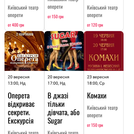
оперети
Київський театр
Київський театр
оперети
оперети
от 150 грн
от 400 грн
от 120 грн
20 вересня
20 вересня
23 вересня
13:00, Нд
17:00, Нд
18:00, Ср
Оперета
В джазі
Комахи
відкриває
тільки
Київський театр
секрети.
дівчата, або
оперети
Екскурсія
Sugar
от 150 грн
Київський театр
Київський театр