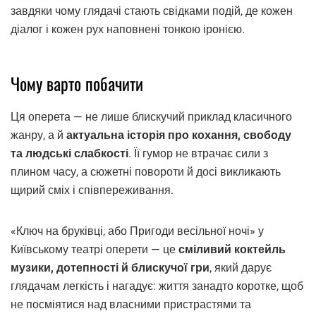
завдяки чому глядачі стають свідками подій, де кожен
діалог і кожен рух наповнені тонкою іронією.
Чому варто побачити
Ця оперета — не лише блискучий приклад класичного
жанру, а й
актуальна історія про кохання, свободу
та людські слабкості
. Її гумор не втрачає сили з
плином часу, а сюжетні повороти й досі викликають
щирий сміх і співпереживання.
«Ключ на бруківці, або Пригоди весільної ночі» у
Київському театрі оперети — це
сміливий коктейль
музики, дотепності й блискучої гри
, який дарує
глядачам легкість і нагадує: життя занадто коротке, щоб
не посміятися над власними пристрастями та