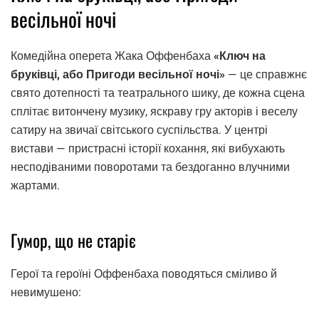
весільної ночі
Комедійна оперета Жака Оффенбаха
«Ключ на
бруківці, або Пригоди весільної ночі»
— це справжнє
свято дотепності та театрального шику, де кожна сцена
сплітає витончену музику, яскраву гру акторів і веселу
сатиру на звичаї світського суспільства. У центрі
вистави — пристрасні історії кохання, які вибухають
несподіваними поворотами та бездоганно влучними
жартами.
Гумор, що не старіє
Герої та героїні Оффенбаха поводяться сміливо й
невимушено: