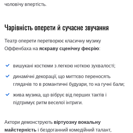
чоловічу впертість.
Чарівність оперети й сучасне звучання
Театр оперети перетворює класичну музику
Оффенбаха на
яскраву сценічну феєрію
:
вишукані костюми з легкою ноткою зухвалості;
динамічні декорації, що миттєво переносять
глядачів то в романтичні будуари, то на гучні бали;
жива музика, що вібрує від перших тактів і
підтримує ритм веселої інтриги.
Актори демонструють
віртуозну вокальну
майстерність
і бездоганний комедійний талант,