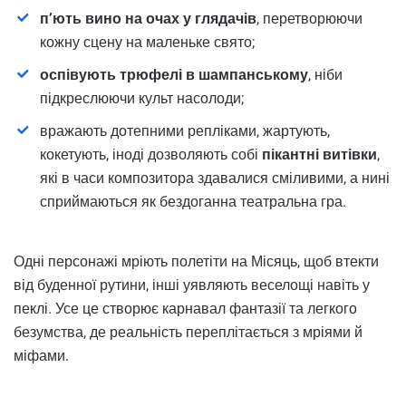
п’ють вино на очах у глядачів
, перетворюючи
кожну сцену на маленьке свято;
оспівують трюфелі в шампанському
, ніби
підкреслюючи культ насолоди;
вражають дотепними репліками, жартують,
кокетують, іноді дозволяють собі
пікантні витівки
,
які в часи композитора здавалися сміливими, а нині
сприймаються як бездоганна театральна гра.
Одні персонажі мріють полетіти на Місяць, щоб втекти
від буденної рутини, інші уявляють веселощі навіть у
пеклі. Усе це створює карнавал фантазії та легкого
безумства, де реальність переплітається з мріями й
міфами.