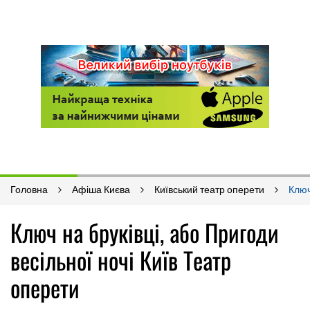
Головна
Афіша Києва
Київський театр оперети
Ключ
Ключ на бруківці, або Пригоди
весільної ночі Київ Театр
оперети