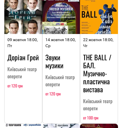
09 жовтня 18:00,
14 жовтня 18:00,
22 жовтня 18:00,
Пт
Ср
Чт
Доріан Грей
Звуки
THE BALL /
музики
БАЛ.
Київський театр
Музично-
оперети
Київський театр
пластична
оперети
от 120 грн
вистава
от 120 грн
Київський театр
оперети
от 100 грн