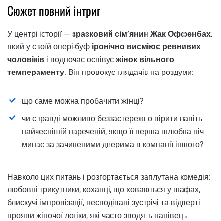
Сюжет повний інтриг
У центрі історії —
зразковий сім’янин Жак Оффенбах
,
який у своїй опері-буф
іронічно висміює ревнивих
чоловіків
і водночас оспівує
жінок вільного
темпераменту
. Він провокує глядачів на роздуми:
що саме можна пробачити жінці?
чи справді можливо беззастережно вірити навіть
найчеснішій нареченій, якщо її перша шлюбна ніч
минає за зачиненими дверима в компанії іншого?
Навколо цих питань і розгортається заплутана комедія:
любовні трикутники, коханці, що ховаються у шафах,
блискучі імпровізації, несподівані зустрічі та відверті
прояви жіночої логіки, які часто зводять нанівець