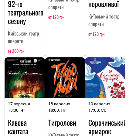
92-го
норовливої
оперети
театрального
Київський театр
от 120 грн
сезону
оперети
Київський театр
от 120 грн
оперети
от 200 грн
17 вересня
18 вересня
19 вересня
18:00, Чт
18:00, Пт
17:00, Сб
Кавова
Тигролови
Сорочинський
кантата
ярмарок
Київський театр