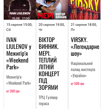
15 серпня 15:00,
20 серпня 19:00,
21 серпня 18:00,
Сб
Чт
Пт
IVAN
ВІКТОР
VIRSKY.
LIULENOV у
ВИННИК.
«Легендарне
Межигір'я
МЕРІ.
шоу»
«Weekend
ТЕПЛИЙ
Національний
Park»
ЛІТНІЙ
палац мистецтв
КОНЦЕРТ
«Україна»
Межигір'я
ПІД
«Weekend Park»
от 500 грн
ЗОРЯМИ
от 300 грн
ТРЦ Гулівер
тераса