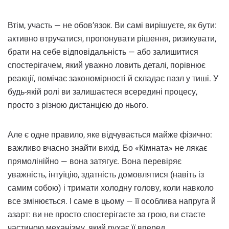
Втім, участь — не обов’язок. Ви самі вирішуєте, як бути:
активно втручатися, пропонувати рішення, ризикувати,
брати на себе відповідальність — або залишитися
спостерігачем, який уважно ловить деталі, порівнює
реакції, помічає закономірності й складає пазл у тиші. У
будь-якій ролі ви залишаєтеся всередині процесу,
просто з різною дистанцією до нього.
Але є одне правило, яке відчувається майже фізично:
важливо вчасно знайти вихід. Бо «Кімната» не лякає
прямолінійно — вона затягує. Вона перевіряє
уважність, інтуїцію, здатність домовлятися (навіть із
самим собою) і тримати холодну голову, коли навколо
все змінюється. І саме в цьому — її особлива напруга й
азарт: ви не просто спостерігаєте за грою, ви стаєте
частиною механізму, який рухає її вперед.