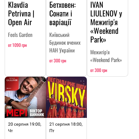
Klavdia
Бетховен:
IVAN
Petrivna |
Сонати і
LIULENOV у
Open Air
варіації
Межигір'я
«Weekend
Feels Garden
Київський
Park»
Будинок вчених
от 1090 грн
НАН України
Межигір'я
«Weekend Park»
от 300 грн
от 300 грн
20 серпня 19:00,
21 серпня 18:00,
Чт
Пт