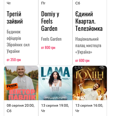
Чт
Пт
Сб
Третій
Domiy у
Єдиний
зайвий
Feels
Квартал.
Garden
Телезйомка
Будинок
офіцерів
Feels Garden
Національний
Збройних сил
палац мистецтв
от 800 грн
України
«Україна»
от 350 грн
от 600 грн
08 серпня 20:00,
13 серпня 19:00,
13 серпня 16:00,
Сб
Чт
Чт