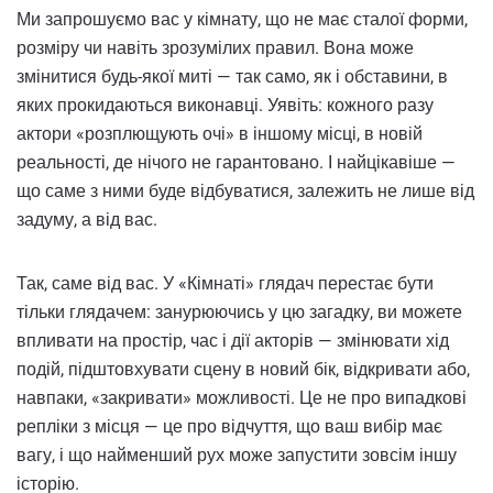
Ми запрошуємо вас у кімнату, що не має сталої форми,
розміру чи навіть зрозумілих правил. Вона може
змінитися будь-якої миті — так само, як і обставини, в
яких прокидаються виконавці. Уявіть: кожного разу
актори «розплющують очі» в іншому місці, в новій
реальності, де нічого не гарантовано. І найцікавіше —
що саме з ними буде відбуватися, залежить не лише від
задуму, а від вас.
Так, саме від вас. У «Кімнаті» глядач перестає бути
тільки глядачем: занурюючись у цю загадку, ви можете
впливати на простір, час і дії акторів — змінювати хід
подій, підштовхувати сцену в новий бік, відкривати або,
навпаки, «закривати» можливості. Це не про випадкові
репліки з місця — це про відчуття, що ваш вибір має
вагу, і що найменший рух може запустити зовсім іншу
історію.