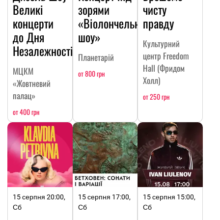
Великі
зорями
чисту
концерти
«Віолончельне
правду
до Дня
шоу»
Культурний
Незалежності
центр Freedom
Планетарій
Hall (Фридом
МЦКМ
от 800 грн
Холл)
«Жовтневий
палац»
от 250 грн
от 400 грн
15 серпня 20:00,
15 серпня 17:00,
15 серпня 15:00,
Сб
Сб
Сб