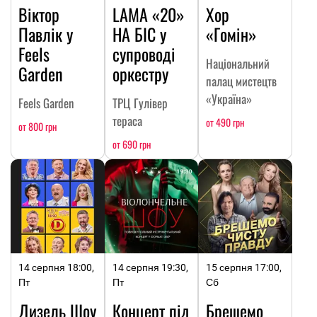
Віктор
LAMA «20»
Хор
Павлік у
НА БІС у
«Гомін»
Feels
супроводі
Національний
Garden
оркестру
палац мистецтв
«Україна»
Feels Garden
ТРЦ Гулівер
тераса
от 490 грн
от 800 грн
от 690 грн
14 серпня 18:00,
14 серпня 19:30,
15 серпня 17:00,
Пт
Пт
Сб
Дизель Шоу
Концерт під
Брешемо