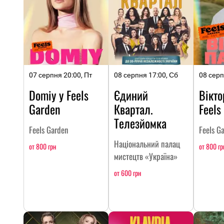
07 серпня 20:00, Пт
08 серпня 17:00, Сб
08 серп
Domiy у Feels
Єдиний
Вікто
Garden
Квартал.
Feels
Телезйомка
Feels Garden
Feels G
Національний палац
от 800 грн
от 800 гр
мистецтв «Україна»
от 600 грн