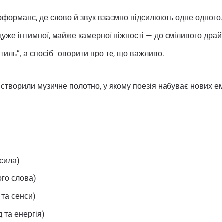
форманс, де слово й звук взаємно підсилюють одне одного
 дуже інтимної, майже камерної ніжності — до сміливого дра
тиль”, а спосіб говорити про те, що важливо.
створили музичне полотно, у якому поезія набуває нових ем
 сила)
ого слова)
 та сенси)
 та енергія)