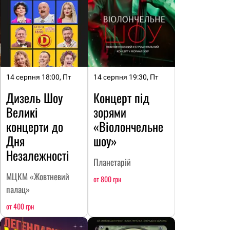
14 серпня 18:00, Пт
14 серпня 19:30, Пт
Дизель Шоу
Концерт під
Великі
зорями
концерти до
«Віолончельне
Дня
шоу»
Незалежності
Планетарій
МЦКМ «Жовтневий
от 800 грн
палац»
от 400 грн