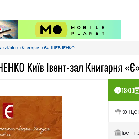
azzKolo x «Книгарня «Є»: ШЕВЧЕНКО
ЧЕНКО Київ Івент-зал Книгарня «Є
18:00
конце
Івент-