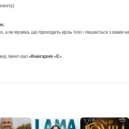
роєкту)
ою.
, а як музика, що проходить крізь тіло і лишається з вами н
ка), івент-зал
«Книгарня «Є»