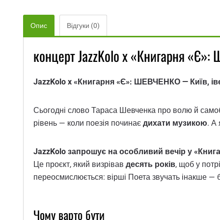
Опис
Відгуки (0)
концерт JazzKolo x «Книгарня «Є»:
JazzKolo x «Книгарня «Є»: ШЕВЧЕНКО — Київ, ів
Сьогодні слово Тараса Шевченка про волю й самобут
рівень — коли поезія починає
дихати музикою
. А
JazzKolo запрошує на особливий вечір у «Книг
Це проєкт, який визрівав
десять років
, щоб у пот
переосмислюється: вірші Поета звучать інакше — б
Чому варто бути