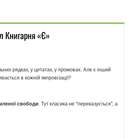
ал Книгарня «Є»
ьних рядках, у цитатах, у промовах. Але є інший
вається в кожній імпровізації?
мленої свободи
. Тут класика не “переказується”, а