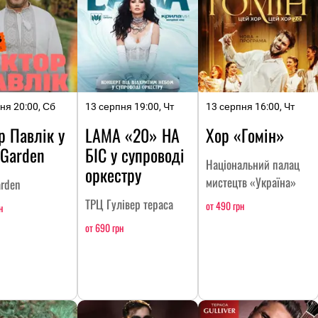
ня 20:00, Сб
13 серпня 19:00, Чт
13 серпня 16:00, Чт
р Павлік у
LAMA «20» НА
Хор «Гомін»
 Garden
БІС у супроводі
Національний палац
оркестру
мистецтв «Україна»
arden
ТРЦ Гулівер тераса
от 490 грн
н
от 690 грн