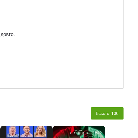
адовго.
Всього: 100