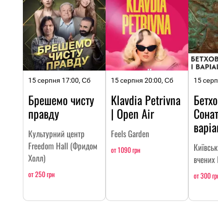
15 серпня 17:00, Сб
15 серпня 20:00, Сб
15 серп
Брешемо чисту
Klavdia Petrivna
Бетхо
правду
| Open Air
Сонат
варіа
Культурний центр
Feels Garden
Freedom Hall (Фридом
Київсь
от 1090 грн
Холл)
вчених
от 250 грн
от 300 гр