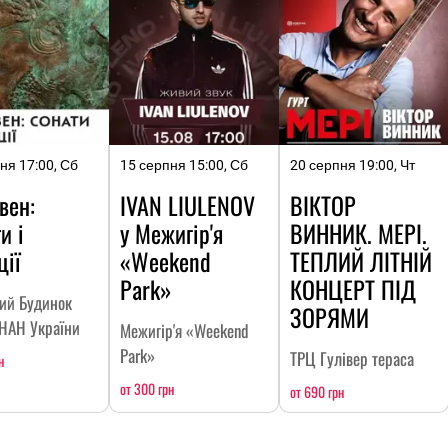
ня 17:00, Сб
15 серпня 15:00, Сб
20 серпня 19:00, Чт
вен:
IVAN LIULENOV
ВІКТОР
и і
у Межигір'я
ВИННИК. МЕРІ.
ції
«Weekend
ТЕПЛИЙ ЛІТНІЙ
Park»
КОНЦЕРТ ПІД
кий Будинок
ЗОРЯМИ
 НАН України
Межигір'я «Weekend
Park»
ТРЦ Гулівер тераса
н
от 300 грн
от 690 грн