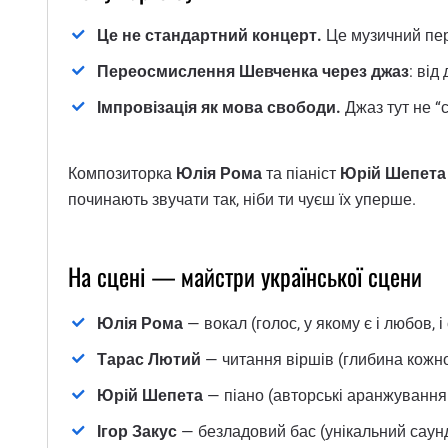
Це не стандартний концерт.
Це музичний пер
Переосмислення Шевченка через джаз
: від
Імпровізація як мова свободи.
Джаз тут не “с
Композиторка
Юлія Рома
та піаніст
Юрій Шепета
починають звучати так, ніби ти чуєш їх уперше.
На сцені — майстри української сцени
Юлія Рома
— вокал (голос, у якому є і любов, і
Тарас Лютий
— читання віршів (глибина кожн
Юрій Шепета
— піано (авторські аранжування
Ігор Закус
— безладовий бас (унікальний саунд