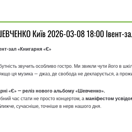
 ШЕВЧЕНКО Київ 2026-03-08 18:00 Івент-з
ент-зал «Книгарня «Є»
ність звучить особливо гостро. Ми звикли чути його в шкіл
 якщо ця музика — джаз, де свобода не декларується, а прожи
арні «Є» — реліз нового альбому «Шевченко».
рібний час стати не просто концертом, а
маніфестом усвідо
лижче, сучасніше, точніше в нерв нашого дня.