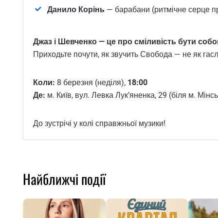
Данило Корінь
— барабани (ритмічне серце п
Джаз і Шевченко — це про сміливість бути соб
Приходьте почути, як звучить Свобода — не як гасло
Коли:
8 березня (неділя),
18:00
Де:
м. Київ, вул. Левка Лук’яненка, 29 (біля м. Мінсь
До зустрічі у колі справжньої музики!
Найближчі події