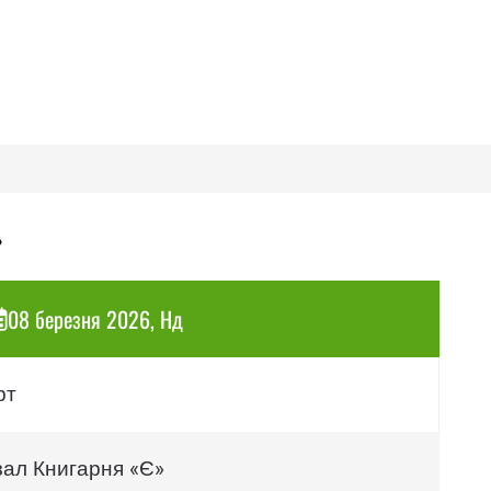
»
08 березня 2026, Нд
рт
зал Книгарня «Є»