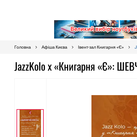
Головна
Афіша Києва
Івент-зал Книгарня «Є»
J
JazzKolo x «Книгарня «Є»: ШЕВ