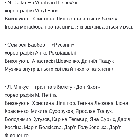
• N. Daiko — «What’s in the box?»
хореографія Whyt Foos
Виконують: Христина Шишпор та артисти балету.
Ігрова метафора про таємниці, які відкриваються у русі.
• Семюел Барбер — «Русанні»
хореографія Аніко Рехвіашвілі
Виконують: Анастасія Шевченко, Даниїл Пащук.
Музика внутрішнього світла й тихого натхнення.
• Л. Мінкус — гран па з балету «Дон Кіхот»
хореографія М. Петіпа
Виконують: Христина Шишпор, Тетяна Льозова, Ілона
Кравченко, Микита Сухоруков, Ярослав Ткачук,
Володимир Кутузов, Каріна Тельвар, Яна Суркіс, Дар’я
Костіна, Марія Болкісєва, Дар’я Голубовська, Дар’я
Філоненко.