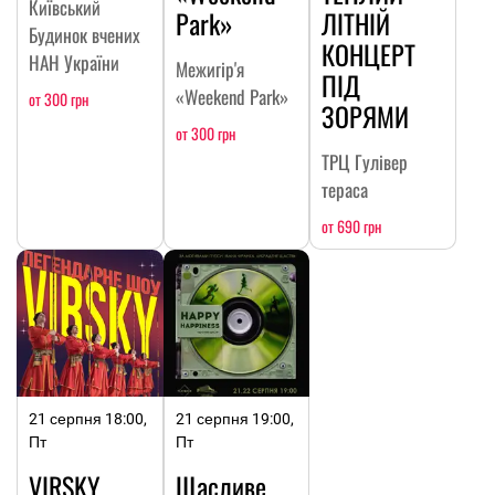
Київський
Park»
ЛІТНІЙ
Будинок вчених
КОНЦЕРТ
НАН України
Межигір'я
ПІД
«Weekend Park»
от 300 грн
ЗОРЯМИ
от 300 грн
ТРЦ Гулівер
тераса
от 690 грн
21 серпня 18:00,
21 серпня 19:00,
Пт
Пт
VIRSKY.
Щасливе