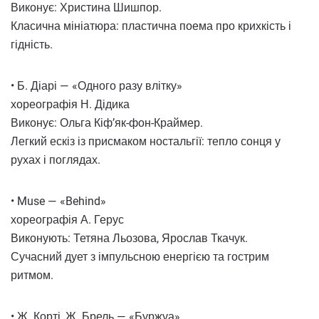
Виконує: Христина Шишпор.
Класична мініатюра: пластична поема про крихкість і
гідність.
• Б. Діарі — «Одного разу влітку»
хореографія Н. Дідика
Виконує: Ольга Кіф’як-фон-Краймер.
Легкий ескіз із присмаком ностальгії: тепло сонця у
рухах і поглядах.
• Muse — «Behind»
хореографія А. Герус
Виконують: Тетяна Льозова, Ярослав Ткачук.
Сучасний дует з імпульсною енергією та гострим
ритмом.
• Ж. Корті, Ж. Брель — «Буржуа»