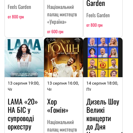
Garden
Feels Garden
Національний
палац мистецтв
Feels Garden
от 800 грн
«Україна»
от 800 грн
от 600 грн
13 серпня 19:00,
13 серпня 16:00,
14 серпня 18:00,
Чт
Чт
Пт
LAMA «20»
Хор
Дизель Шоу
НА БІС у
«Гомін»
Великі
супроводі
концерти
Національний
оркестру
до Дня
палац мистецтв