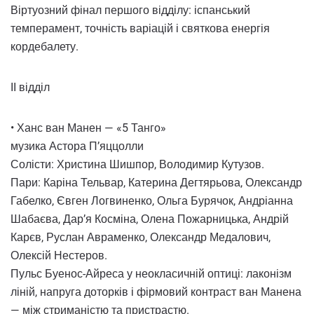
Віртуозний фінал першого відділу: іспанський
темперамент, точність варіацій і святкова енергія
кордебалету.
ІІ відділ
• Ханс ван Манен — «5 Танго»
музика Астора П’яццолли
Солісти: Христина Шишпор, Володимир Кутузов.
Пари: Каріна Тельвар, Катерина Дегтярьова, Олександр
Габелко, Євген Логвиненко, Ольга Бурячок, Андріанна
Шабаєва, Дар’я Косміна, Олена Пожарницька, Андрій
Карєв, Руслан Авраменко, Олександр Медалович,
Олексій Нестеров.
Пульс Буенос-Айреса у неокласичній оптиці: лаконізм
ліній, напруга доторків і фірмовий контраст ван Манена
— між стриманістю та пристрастю.