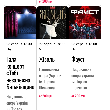
от 200 грн
23 серпня 18:00,
27 серпня 18:00,
28 серпня 18:00,
Нд
Чт
Пт
Гала
Жізель
Фауст
концерт
Національна
Національна
«Тобі,
опера України
опера України
незалежна
ім. Тараса
ім. Тараса
Батьківщино!»
Шевченка
Шевченка
от 200 грн
от 200 грн
Національна
опера України
ім. Тараса