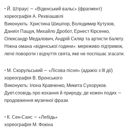
• Й. Штраус — «Віденський вальс» (фрагмент)
хореографія А. Рехвіашвілі
Виконують: Христина Шишпор, Володимир Кутузов,
Даниїл Пащук, Михайло Дробот, Ернест Кірсенко,
Олександр Медалович, Андрій Скляр та артисти балету.
Ніжна омана «віденської години»: мереживо підтримок,
легкі повороти і відчуття свята, яке не поспішає згасати.
• М. Скорульський — «Лісова пісня» (адажіо з ІІІ дії)
хореографія В. Вронського
Виконують: Ілона Кравченко, Микита Сухоруков.
Дует-сповідь про кохання й природу, де кожен подих —
продовження музичної фрази.
• К. Сен-Санс — «Лебідь»
хореографія М. Фокіна