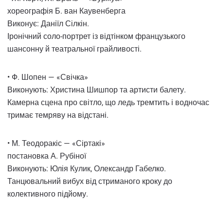
хореографія Б. ван Каувенберга
Виконує: Даніїл Сілкін.
Іронічний соло-портрет із відтінком французького
шансонну й театральної грайливості.
• Ф. Шопен — «Свічка»
Виконують: Христина Шишпор та артисти балету.
Камерна сцена про світло, що ледь тремтить і водночас
тримає темряву на відстані.
• М. Теодоракіс — «Сіртакі»
постановка А. Рубіної
Виконують: Юлія Кулик, Олександр Габелко.
Танцювальний вибух від стриманого кроку до
колективного підйому.