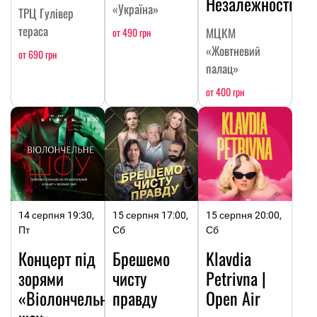
Незалежності
«Україна»
ТРЦ Гулівер
тераса
МЦКМ
от 490 грн
«Жовтневий
от 690 грн
палац»
от 400 грн
14 серпня 19:30,
15 серпня 17:00,
15 серпня 20:00,
Пт
Сб
Сб
Концерт під
Брешемо
Klavdia
зорями
чисту
Petrivna |
«Віолончельне
правду
Open Air