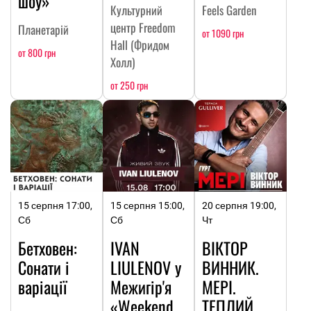
шоу»
Культурний
Feels Garden
центр Freedom
Планетарій
от 1090 грн
Hall (Фридом
от 800 грн
Холл)
от 250 грн
15 серпня 17:00,
15 серпня 15:00,
20 серпня 19:00,
Сб
Сб
Чт
Бетховен:
IVAN
ВІКТОР
Сонати і
LIULENOV у
ВИННИК.
варіації
Межигір'я
МЕРІ.
«Weekend
ТЕПЛИЙ