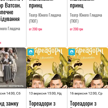
р Ватсон.
принц
принц
зпечне
Театр Юного Глядача
Театр Юного Глядача
лідування
(ТЮГ)
(ТЮГ)
ного Глядача
от 200 грн
от 200 грн
н
сня 14:00, Сб
13 вересня 15:00, Нд
16 вересня 12:00, Ср
ид замку
Тореадори з
Тореадори з