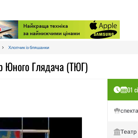
Хлопчик із бляшанки
р Юного Глядача (ТЮГ)
01 с
спект
Театр