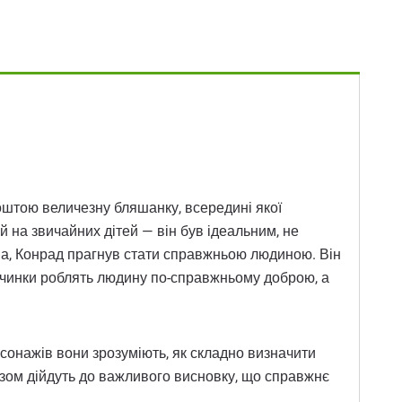
поштою величезну бляшанку, всередині якої
й на звичайних дітей — він був ідеальним, не
тина, Конрад прагнув стати справжньою людиною. Він
і вчинки роблять людину по-справжньому доброю, а
ерсонажів вони зрозуміють, як складно визначити
азом дійдуть до важливого висновку, що справжнє