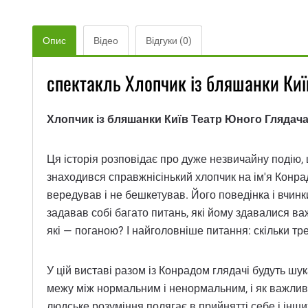
Опис
Відео
Відгуки (0)
спектакль Хлопчик із бляшанки Киї
Хлопчик із бляшанки Київ Театр Юного Глядач
Ця історія розповідає про дуже незвичайну подію,
знаходився справжнісінький хлопчик на ім'я Конрад
вередував і не бешкетував. Його поведінка і вчинк
задавав собі багато питань, які йому здавалися ва
які — поганою? І найголовніше питання: скільки 
У цій виставі разом із Конрадом глядачі будуть шук
межу між нормальним і ненормальним, і як важливо
людське розуміння полягає в прийнятті себе і інши