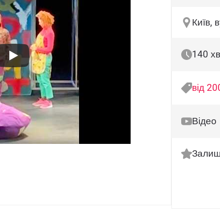
Київ, 
140 х
від 20
Відео
Залиш