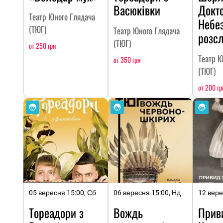
Васюківки
Докто
Театр Юного Глядача
Небе
(ТЮГ)
Театр Юного Глядача
розс
(ТЮГ)
от 250 грн
Театр Ю
от 350 грн
(ТЮГ)
от 200 гр
05 вересня 15:00, Сб
06 вересня 15:00, Нд
12 вере
Тореадори з
Вождь
Прив