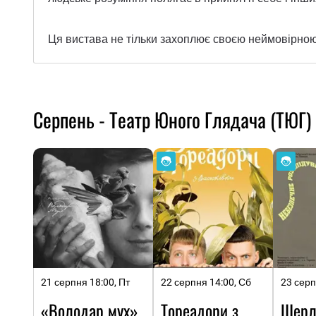
Ця вистава не тільки захоплює своєю неймовірною і
Серпень - Театр Юного Глядача (ТЮГ)
21 серпня 18:00, Пт
22 серпня 14:00, Сб
23 серп
«Володар мух»
Тореадори з
Шерл