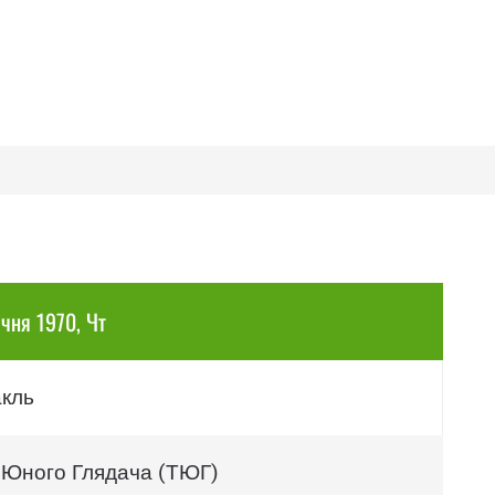
ічня 1970, Чт
акль
 Юного Глядача (ТЮГ)