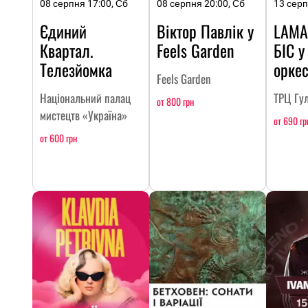
08 серпня 17:00, Сб
08 серпня 20:00, Сб
13 серп
Єдиний
Віктор Павлік у
LAMA
Квартал.
Feels Garden
БІС у
Телезйомка
оркес
Feels Garden
Національний палац
ТРЦ Гул
от 800 грн
мистецтв «Україна»
от 690 гр
от 600 грн