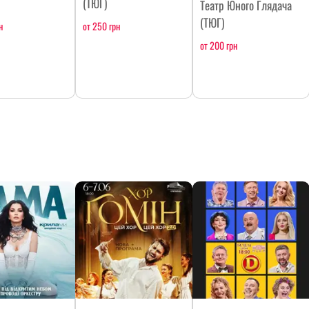
(ТЮГ)
Театр Юного Глядача
(ТЮГ)
н
от 250 грн
от 200 грн