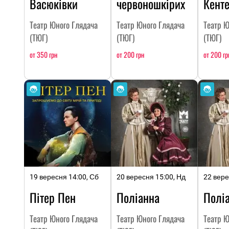
Васюківки
червоношкірих
Кенте
Театр Юного Глядача
Театр Юного Глядача
Театр Ю
(ТЮГ)
(ТЮГ)
(ТЮГ)
от 350 грн
от 200 грн
от 200 гр
19 вересня 14:00, Сб
20 вересня 15:00, Нд
22 вере
Пітер Пен
Поліанна
Полі
Театр Юного Глядача
Театр Юного Глядача
Театр Ю