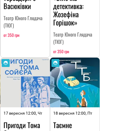
Васюківки
детективка:
Жозефіна
Театр Юного Глядача
Горішок»
(ТЮГ)
Театр Юного Глядача
от 350 грн
(ТЮГ)
от 350 грн
17 вересня 12:00, Чт
18 вересня 12:00, Пт
Пригоди Тома
Таємне