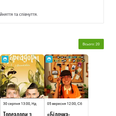
йняття та співчуття.
Всього: 20
30 серпня 13:00, Нд
05 вересня 12:00, Сб
Тореадори з
«Білочка-