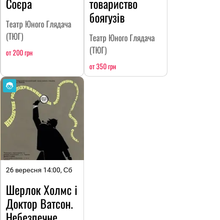
Соєра
товариство
боягузів
Театр Юного Глядача
(ТЮГ)
Театр Юного Глядача
(ТЮГ)
от 200 грн
от 350 грн
26 вересня 14:00, Сб
Шерлок Холмс і
Доктор Ватсон.
Небезпечне