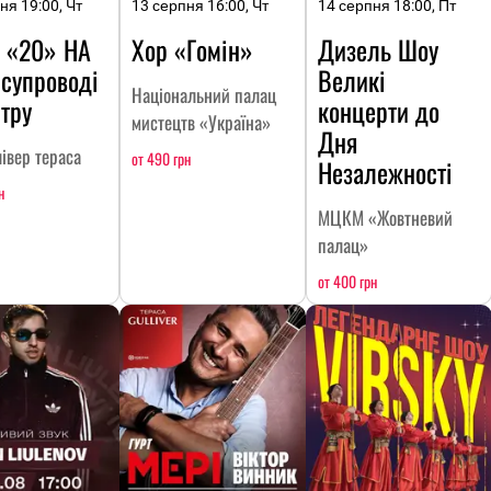
ня 19:00, Чт
13 серпня 16:00, Чт
14 серпня 18:00, Пт
 «20» НА
Хор «Гомін»
Дизель Шоу
 супроводі
Великі
Національний палац
тру
концерти до
мистецтв «Україна»
Дня
івер тераса
от 490 грн
Незалежності
н
МЦКМ «Жовтневий
палац»
от 400 грн