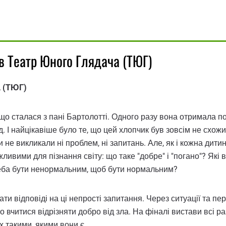
в Театр Юного Глядача (ТЮГ)
а (ТЮГ)
 що сталася з пані Бартолотті. Одного разу вона отримала 
. І найцікавіше було те, що цей хлопчик був зовсім не схожи
и не викликали ні проблем, ні запитань. Але, як і кожна ди
жливими для пізнання світу: що таке "добре" і "погано"? Як
треба бути ненормальним, щоб бути нормальним?
ати відповіді на ці непрості запитання. Через ситуації та п
 вчитися відрізняти добро від зла. На фіналі вистави всі р
х такими, якими вони є.