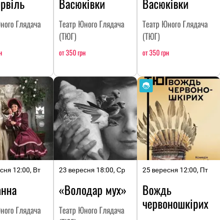
рвіль
Васюківки
Васюківки
ного Глядача
Театр Юного Глядача
Театр Юного Глядача
(ТЮГ)
(ТЮГ)
н
от 350 грн
от 350 грн
сня 12:00, Вт
23 вересня 18:00, Ср
25 вересня 12:00, Пт
анна
«Володар мух»
Вождь
червоношкірих
ного Глядача
Театр Юного Глядача