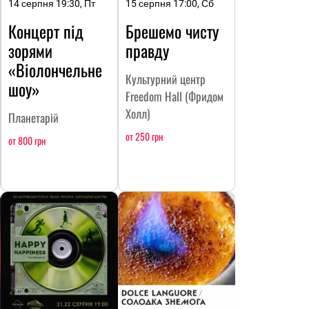
14 серпня 19:30, Пт
15 серпня 17:00, Сб
Концерт під
Брешемо чисту
зорями
правду
«Віолончельне
Культурний центр
шоу»
Freedom Hall (Фридом
Холл)
Планетарій
от 250 грн
от 800 грн