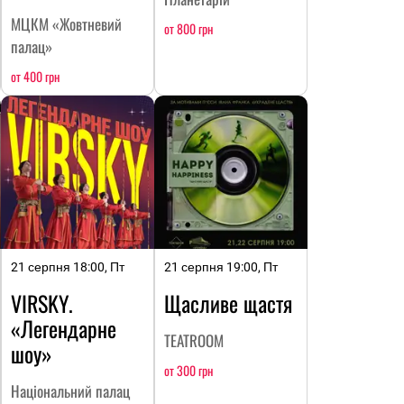
МЦКМ «Жовтневий
от 800 грн
палац»
от 400 грн
21 серпня 18:00, Пт
21 серпня 19:00, Пт
VIRSKY.
Щасливе щастя
«Легендарне
TEATROOM
шоу»
от 300 грн
Національний палац