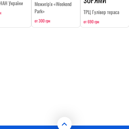
 НАН України
Межигір'я «Weekend
Park»
ТРЦ Гулівер тераса
н
от 300 грн
от 690 грн