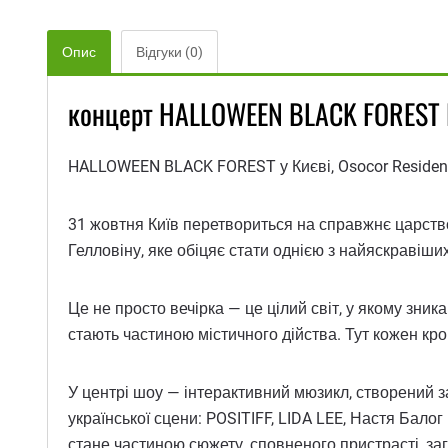
Опис
Відгуки (0)
концерт HALLOWEEN BLACK FOREST К
HALLOWEEN BLACK FOREST у Києві, Osocor Residen
31 жовтня Київ перетвориться на справжнє царств
Гелловіну, яке обіцяє стати однією з найяскравіши
Це не просто вечірка — це цілий світ, у якому зн
стають частиною містичного дійства. Тут кожен крок
У центрі шоу — інтерактивний мюзикл, створений за
української сцени: POSITIFF, LIDA LEE, Настя Балог
стане частиною сюжету, сповненого пристрасті, заг