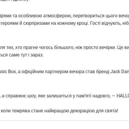
одіями та особливою атмосферою, перетвориться цього вечо
героями й сюрпризами на кожному кроці. Гості відчують, ніб
тих, хто прагне чогось більшого, ніж просто вечірки. Це ви
ься саме тут і зараз.
ic Box, а офіційним партнером вечора став бренд Jack Danie
, а справжнє шоу, яке залишиться у пам’яті надовго, — HA
іч, коли темрява стане найкращою декорацією для свята!