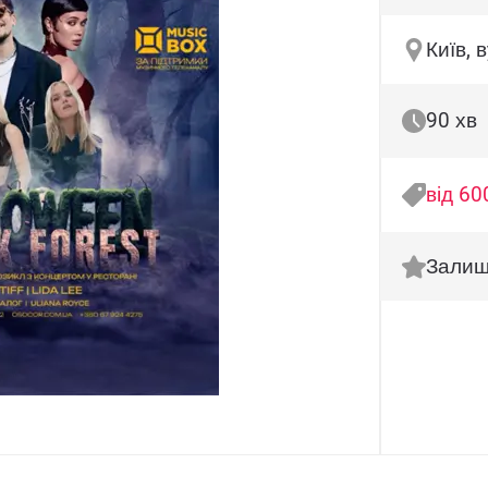
Київ, 
90 хв
від 60
Залиш