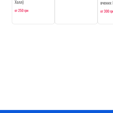
Холл)
вчених
от 250 грн
от 300 гр