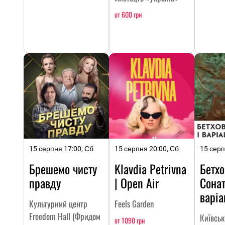
от 600 грн
15 серпня 17:00, Сб
15 серпня 20:00, Сб
15 серп
Брешемо чисту
Klavdia Petrivna
Бетхо
правду
| Open Air
Сонат
варіа
Культурний центр
Feels Garden
Freedom Hall (Фридом
Київсь
от 1090 грн