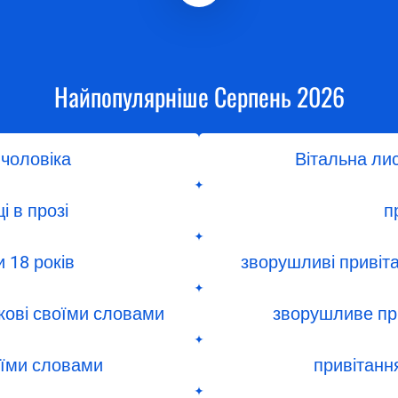
Найпопулярніше Серпень 2026
чоловіка
Вітальна ли
і в прозі
п
 18 років
зворушливі привіт
кові своїми словами
зворушливе при
воїми словами
привітанн