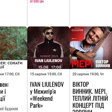
от 690 грн
ня 17:00, Сб
15 серпня 15:00, Сб
20 серпня 19:00, Чт
вен:
IVAN LIULENOV
ВІКТОР
и і
у Межигір'я
ВИННИК. МЕРІ.
ції
«Weekend
ТЕПЛИЙ ЛІТНІЙ
Park»
КОНЦЕРТ ПІД
кий Будинок
ЗОРЯМИ