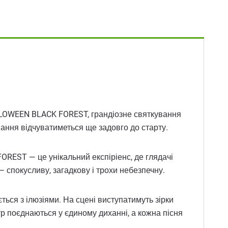
ALLOWEEN BLACK FOREST, грандіозне святкування
ування відчуватиметься ще задовго до старту.
OREST — це унікальний експіріенс, де глядачі
 — спокусливу, загадкову і трохи небезпечну.
ться з ілюзіями. На сцені виступатимуть зірки
атр поєднаються у єдиному диханні, а кожна пісня