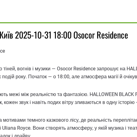
иїв 2025-10-31 18:00 Osocor Residence
ce
о тіней, вогнів і музики — Osocor Residence запрошує на H
х подій року. Початок — о 18:00, але атмосфера магії й очік
икають межі між реальністю та фантазією. HALLOWEEN BLACK F
, кожен звук і навіть подих вітру зливаються в одну історію
 мотивами темного казкового лісу, де реальність переплітає
 і Uliana Royce. Вони створять атмосферу, у якій музика і те
адок і драйву.