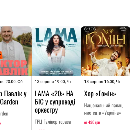
ня 20:00, Сб
13 серпня 19:00, Чт
13 серпня 16:00, Чт
р Павлік у
LAMA «20» НА
Хор «Гомін»
 Garden
БІС у супроводі
Національний палац
оркестру
мистецтв «Україна»
arden
ТРЦ Гулівер тераса
от 490 грн
н