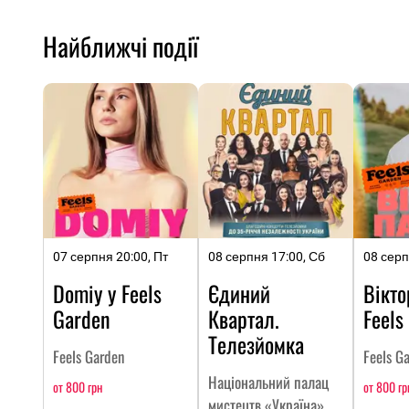
Найближчі події
07 серпня 20:00, Пт
08 серпня 17:00, Сб
08 серп
Domiy у Feels
Єдиний
Вікто
Garden
Квартал.
Feels
Телезйомка
Feels Garden
Feels G
Національний палац
от 800 грн
от 800 гр
мистецтв «Україна»