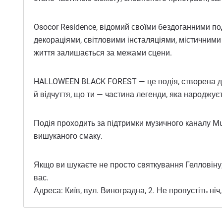
Osocor Residence, відомий своїми бездоганними п
декораціями, світловими інсталяціями, містичними 
життя залишається за межами сцени.
HALLOWEEN BLACK FOREST — це подія, створена для 
й відчуття, що ти — частина легенди, яка народжуєт
Подія проходить за підтримки музичного каналу Mus
вишуканого смаку.
Якщо ви шукаєте не просто святкування Гелловіну
вас.
Адреса: Київ, вул. Виноградна, 2. Не пропустіть н