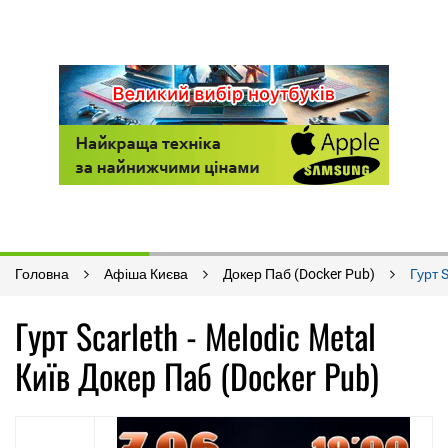
Головна
Афіша Києва
Докер Паб (Docker Pub)
Гурт S
Гурт Scarleth - Melodic Metal
Київ Докер Паб (Docker Pub)