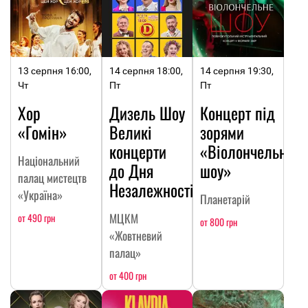
13 серпня 16:00,
14 серпня 18:00,
14 серпня 19:30,
Чт
Пт
Пт
Хор
Дизель Шоу
Концерт під
«Гомін»
Великі
зорями
концерти
«Віолончельне
Національний
до Дня
шоу»
палац мистецтв
Незалежності
«Україна»
Планетарій
МЦКМ
от 490 грн
от 800 грн
«Жовтневий
палац»
от 400 грн