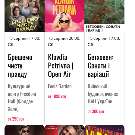
15 серпня 17:00,
15 серпня 20:00,
15 серпня 17:00,
Сб
Сб
Сб
Брешемо
Klavdia
Бетховен:
чисту
Petrivna |
Сонати і
правду
Open Air
варіації
Культурний
Feels Garden
Київський
центр Freedom
Будинок вчених
от 1090 грн
Hall (Фридом
НАН України
Холл)
от 300 грн
от 250 грн