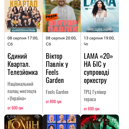
08 серпня 17:00,
08 серпня 20:00,
13 серпня 19:00,
Сб
Сб
Чт
Єдиний
Віктор
LAMA «20»
Квартал.
Павлік у
НА БІС у
Телезйомка
Feels
супроводі
Garden
оркестру
Національний
палац мистецтв
Feels Garden
ТРЦ Гулівер
«Україна»
тераса
от 800 грн
от 600 грн
от 690 грн