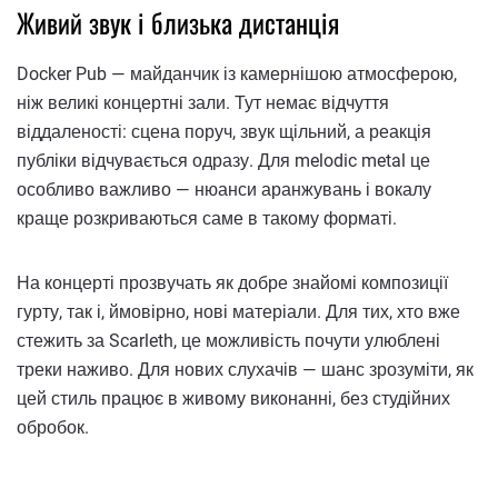
Живий звук і близька дистанція
Docker Pub — майданчик із камернішою атмосферою,
ніж великі концертні зали. Тут немає відчуття
віддаленості: сцена поруч, звук щільний, а реакція
публіки відчувається одразу. Для melodic metal це
особливо важливо — нюанси аранжувань і вокалу
краще розкриваються саме в такому форматі.
На концерті прозвучать як добре знайомі композиції
гурту, так і, ймовірно, нові матеріали. Для тих, хто вже
стежить за Scarleth, це можливість почути улюблені
треки наживо. Для нових слухачів — шанс зрозуміти, як
цей стиль працює в живому виконанні, без студійних
обробок.