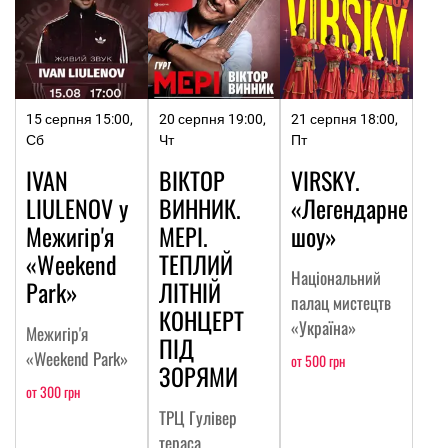
15 серпня 15:00,
20 серпня 19:00,
21 серпня 18:00,
Сб
Чт
Пт
IVAN
ВІКТОР
VIRSKY.
LIULENOV у
ВИННИК.
«Легендарне
Межигір'я
МЕРІ.
шоу»
«Weekend
ТЕПЛИЙ
Національний
Park»
ЛІТНІЙ
палац мистецтв
КОНЦЕРТ
«Україна»
Межигір'я
ПІД
«Weekend Park»
от 500 грн
ЗОРЯМИ
от 300 грн
ТРЦ Гулівер
тераса