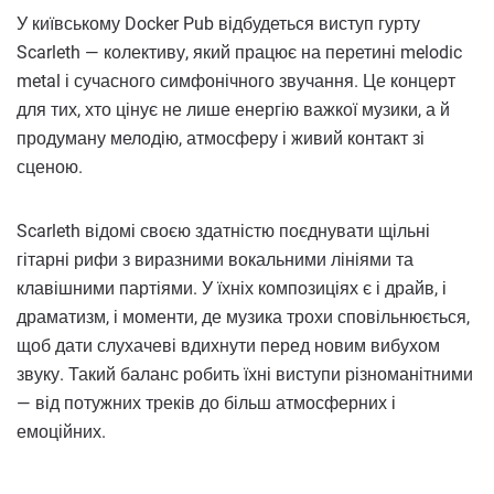
У київському Docker Pub відбудеться виступ гурту
Scarleth — колективу, який працює на перетині melodic
metal і сучасного симфонічного звучання. Це концерт
для тих, хто цінує не лише енергію важкої музики, а й
продуману мелодію, атмосферу і живий контакт зі
сценою.
Scarleth відомі своєю здатністю поєднувати щільні
гітарні рифи з виразними вокальними лініями та
клавішними партіями. У їхніх композиціях є і драйв, і
драматизм, і моменти, де музика трохи сповільнюється,
щоб дати слухачеві вдихнути перед новим вибухом
звуку. Такий баланс робить їхні виступи різноманітними
— від потужних треків до більш атмосферних і
емоційних.