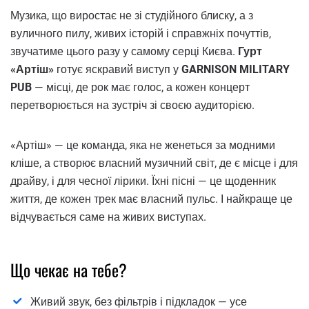
Музика, що виростає не зі студійного блиску, а з
вуличного пилу, живих історій і справжніх почуттів,
звучатиме цього разу у самому серці Києва.
Гурт
«Артіш»
готує яскравий виступ у
GARNISON MILITARY
PUB
— місці, де рок має голос, а кожен концерт
перетворюється на зустріч зі своєю аудиторією.
«Артіш» — це команда, яка не женеться за модними
кліше, а створює власний музичний світ, де є місце і для
драйву, і для чесної лірики. Їхні пісні — це щоденник
життя, де кожен трек має власний пульс. І найкраще це
відчувається саме на живих виступах.
Що чекає на тебе?
Живий звук, без фільтрів і підкладок — усе