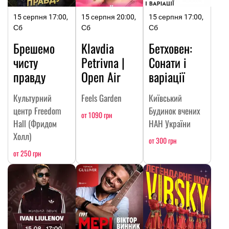
15 серпня 17:00,
15 серпня 20:00,
15 серпня 17:00,
Сб
Сб
Сб
Брешемо
Klavdia
Бетховен:
чисту
Petrivna |
Сонати і
правду
Open Air
варіації
Культурний
Feels Garden
Київський
центр Freedom
Будинок вчених
от 1090 грн
Hall (Фридом
НАН України
Холл)
от 300 грн
от 250 грн