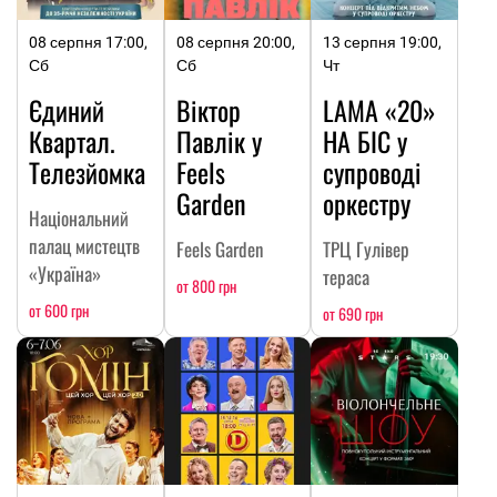
08 серпня 17:00,
08 серпня 20:00,
13 серпня 19:00,
Сб
Сб
Чт
Єдиний
Віктор
LAMA «20»
Квартал.
Павлік у
НА БІС у
Телезйомка
Feels
супроводі
Garden
оркестру
Національний
палац мистецтв
Feels Garden
ТРЦ Гулівер
«Україна»
тераса
от 800 грн
от 600 грн
от 690 грн