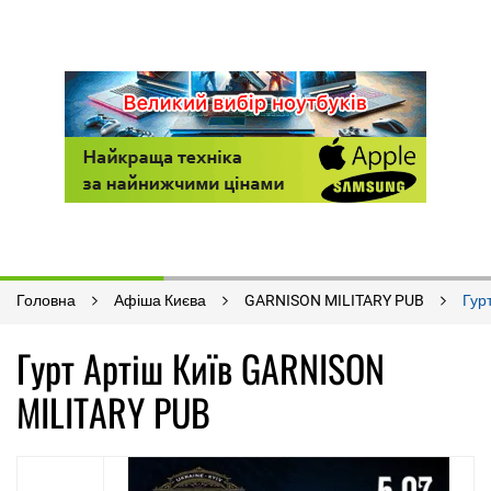
Головна
Афіша Києва
GARNISON MILITARY PUB
Гур
Гурт Артіш Київ GARNISON
MILITARY PUB