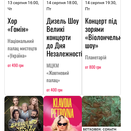
13 серпня 16:00,
14 серпня 18:00,
14 серпня 19:30,
Чт
Пт
Пт
Хор
Дизель Шоу
Концерт під
«Гомін»
Великі
зорями
концерти
«Віолончельне
Національний
до Дня
шоу»
палац мистецтв
Незалежності
«Україна»
Планетарій
МЦКМ
от 490 грн
от 800 грн
«Жовтневий
палац»
от 400 грн