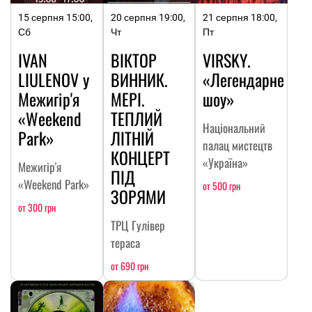
15 серпня 15:00,
20 серпня 19:00,
21 серпня 18:00,
Сб
Чт
Пт
IVAN
ВІКТОР
VIRSKY.
LIULENOV у
ВИННИК.
«Легендарне
Межигір'я
МЕРІ.
шоу»
«Weekend
ТЕПЛИЙ
Національний
Park»
ЛІТНІЙ
палац мистецтв
КОНЦЕРТ
«Україна»
Межигір'я
ПІД
«Weekend Park»
от 500 грн
ЗОРЯМИ
от 300 грн
ТРЦ Гулівер
тераса
от 690 грн