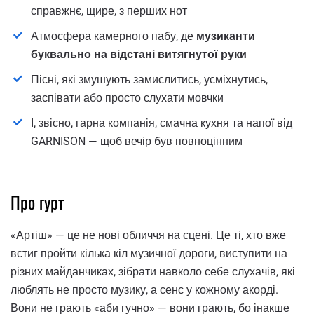
справжнє, щире, з перших нот
Атмосфера камерного пабу, де
музиканти
буквально на відстані витягнутої руки
Пісні, які змушують замислитись, усміхнутись,
заспівати або просто слухати мовчки
І, звісно, гарна компанія, смачна кухня та напої від
GARNISON — щоб вечір був повноцінним
Про гурт
«Артіш» — це не нові обличчя на сцені. Це ті, хто вже
встиг пройти кілька кіл музичної дороги, виступити на
різних майданчиках, зібрати навколо себе слухачів, які
люблять не просто музику, а сенс у кожному акорді.
Вони не грають «аби гучно» — вони грають, бо інакше