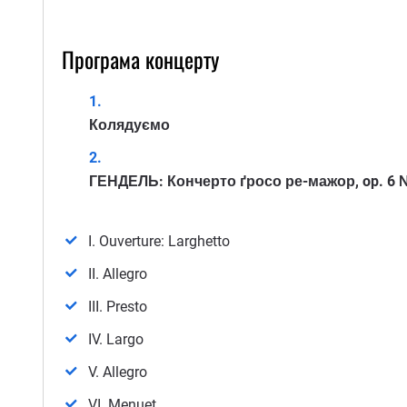
Програма концерту
Колядуємо
ГЕНДЕЛЬ: Кончерто ґросо ре-мажор, op. 6
I. Ouverture: Larghetto
II. Allegro
III. Presto
IV. Largo
V. Allegro
VI. Menuet