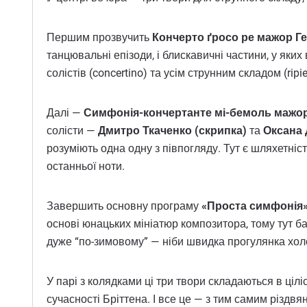
Першим прозвучить
Кончерто ґросо ре мажор Ге
танцювальні епізоди, і блискавичні частини, у яки
солістів (concertino) та усім струнним складом (ri
Далі —
Симфонія-кончертанте мі-бемоль мажор
солісти —
Дмитро Ткаченко (скрипка)
та
Оксана 
розуміють одна одну з півпогляду. Тут є шляхетніст
останньої ноти.
Завершить основну програму
«Проста симфонія» 
основі юнацьких мініатюр композитора, тому тут ба
дуже “по-зимовому” — ніби швидка прогулянка холо
У парі з колядками ці три твори складаються в цілі
сучасності Бріттена. І все це — з тим самим різдвя