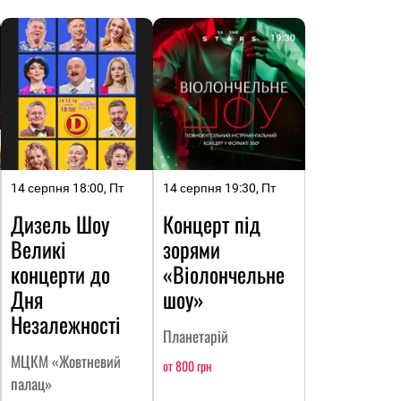
14 серпня 18:00, Пт
14 серпня 19:30, Пт
Дизель Шоу
Концерт під
Великі
зорями
концерти до
«Віолончельне
Дня
шоу»
Незалежності
Планетарій
МЦКМ «Жовтневий
от 800 грн
палац»