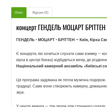
Опис
Відгуки (0)
концерт ГЕНДЕЛЬ МОЦАРТ БРІТТЕН К
ГЕНДЕЛЬ • МОЦАРТ • БРІТТЕН — Київ, Кірха Св
Є концерти, які хочеться слухати саме взимку — ко
кірха в центрі Києва) відбудеться вечір, де різдвя
Національний камерний ансамбль «Київські со
Ця програма задумана як тепла музична подорож. 
традиції. Саме вони створюють камерну, домашню ат
звук.
У центрі вечора — три твори для струнного складу, 