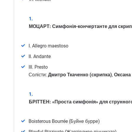
МОЦАРТ: Симфонія-кончертанте для скрипки
I. Allegro maestoso
II. Andante
III. Presto
Солісти:
Дмитро Ткаченко (скрипка)
,
Оксана 
БРІТТЕН: «Проста симфонія» для струнного 
Boisterous Bourrée (Буйне бурре)
Playful Pizzicato (Жартівливе піццикато)