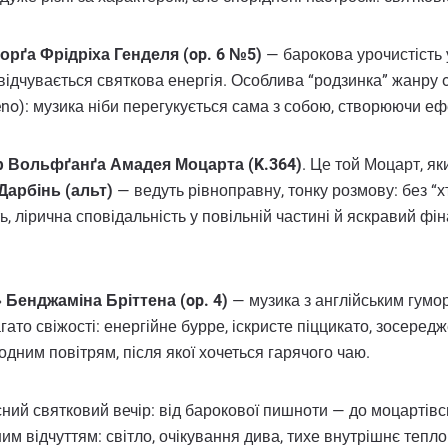
орґа Фрідріха Генделя (op. 6 №5)
— барокова урочистість у
х відчувається святкова енергія. Особлива “родзинка” жанру
pieno): музика ніби перегукується сама з собою, створюючи еф
 Вольфґанґа Амадея Моцарта (K.364)
. Це той Моцарт, я
Дарбінь (альт)
— ведуть рівноправну, тонку розмову: без “х
ь, лірична сповідальність у повільній частині й яскравий фін
Бенджаміна Бріттена (op. 4)
— музика з англійським гумо
гато свіжості: енергійне бурре, іскристе піццикато, зосеред
дним повітрям, після якої хочеться гарячого чаю.
сний святковий вечір: від барокової пишноти — до моцартівсь
ним відчуттям: світло, очікування дива, тихе внутрішнє тепло