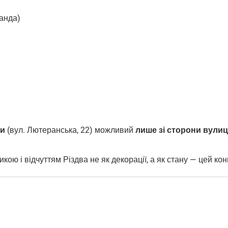
анда)
ни
(вул. Лютеранська, 22) можливий
лише зі сторони вули
кою і відчуттям Різдва не як декорації, а як стану — цей ко