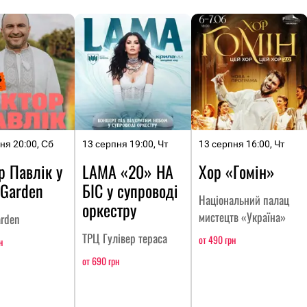
ня 20:00, Сб
13 серпня 19:00, Чт
13 серпня 16:00, Чт
р Павлік у
LAMA «20» НА
Хор «Гомін»
 Garden
БІС у супроводі
Національний палац
оркестру
мистецтв «Україна»
arden
ТРЦ Гулівер тераса
от 490 грн
н
от 690 грн