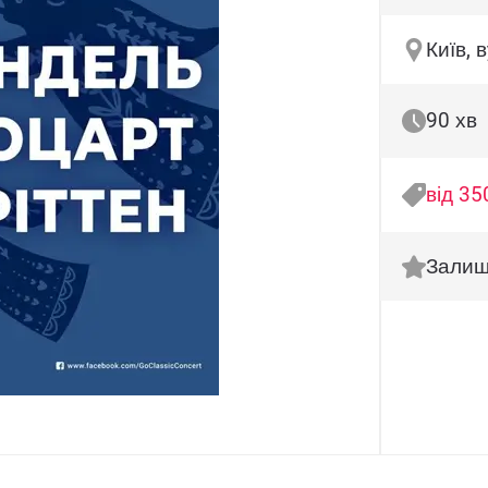
Київ, 
90 хв
від 35
Залиш