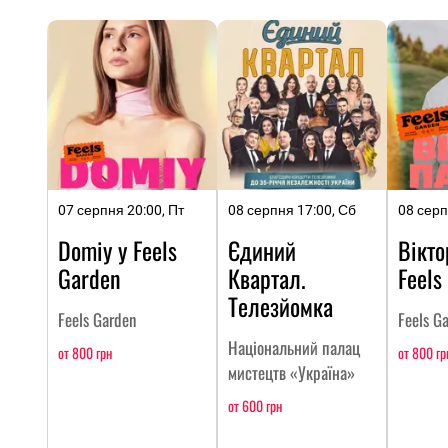
07 серпня 20:00, Пт
08 серпня 17:00, Сб
08 серп
Domiy у Feels
Єдиний
Вікто
Garden
Квартал.
Feels
Телезйомка
Feels Garden
Feels G
Національний палац
от 800 грн
от 800 гр
мистецтв «Україна»
от 600 грн