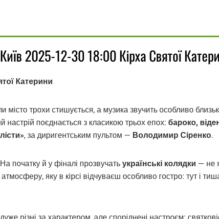
иїв 2025-12-30 18:00 Кірха Святої Катер
ятої Катерини
ли місто трохи стишується, а музика звучить особливо близь
ний настрій поєднається з класикою трьох епох:
бароко, віде
лісти»
, за диригентським пультом —
Володимир Сіренко
.
На початку й у фіналі прозвучать
українські колядки
— не я
мосферу, яку в кірсі відчуваєш особливо гостро: тут і тиша,
дуже різні за характером, але споріднені настроєм: святковіст