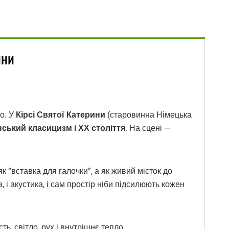
ини
ко. У
Кірсі Святої Катерини
(старовинна Німецька
нський класицизм і ХХ століття
. На сцені —
к “вставка для галочки”, а як живий місток до
 і акустика, і сам простір ніби підсилюють кожен
ь, світло, рух і внутрішнє тепло.