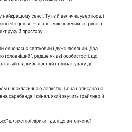
 найкращому сенсі. Тут є й велична увертюра, і
 concerto grosso — діалог між невеликою групою
ект руху й простору.
кий одночасно святковий і дуже людяний. Два
то головніший”, радше як дві особистості, що
ал, який піднімає настрій і тримає увагу до
ром і неокласичною легкістю. Вона написана на
жена сарабанда і фінал, який звучить грайливо й
кої шляхетної лірики і далі до витонченої
.