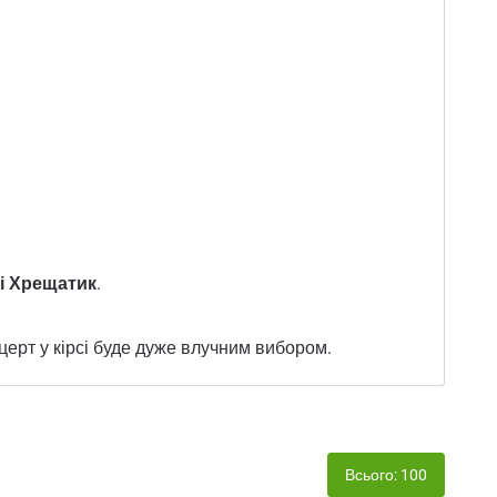
ці Хрещатик
.
нцерт у кірсі буде дуже влучним вибором.
Всього: 100