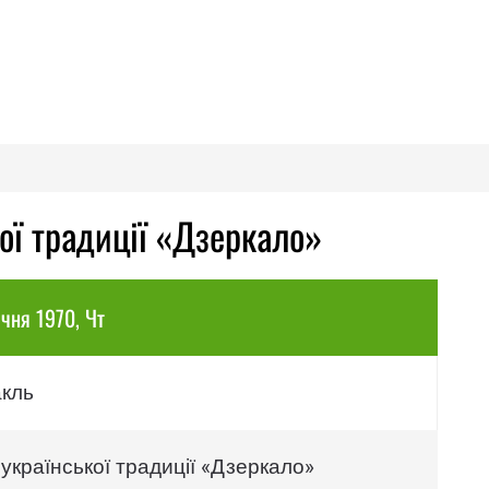
кої традиції «Дзеркало»
ічня 1970, Чт
акль
української традиції «Дзеркало»