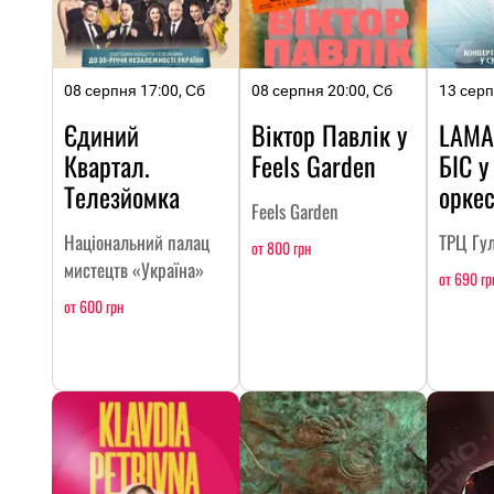
08 серпня 17:00, Сб
08 серпня 20:00, Сб
13 серп
Єдиний
Віктор Павлік у
LAMA
Квартал.
Feels Garden
БІС у
Телезйомка
оркес
Feels Garden
Національний палац
ТРЦ Гул
от 800 грн
мистецтв «Україна»
от 690 гр
от 600 грн