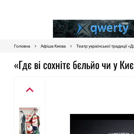
Головна
Афіша Києва
Театр української традиції «
«Гдє ві сохнітє бєльйо чи у Ки