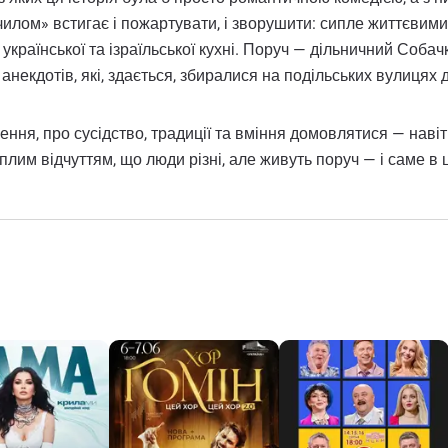
илом» встигає і пожартувати, і зворушити: сипле життєвими 
української та ізраїльської кухні. Поруч — дільничний Собач
анекдотів, які, здається, збиралися на подільських вулицях 
ння, про сусідство, традиції та вміння домовлятися — навіт
лим відчуттям, що люди різні, але живуть поруч — і саме в ц