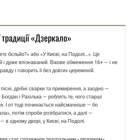
ої традиції «Дзеркало»
ітє бєльйо?» або «У Києві, на Подолі…». Це
ий і дуже впізнаваний. Вікове обмеження 16+ — і не
авду і говорить її без довгих церемоній.
 пісні, дрібні сварки та примирення, а заодно —
 Богдан і Рахілька — роблять те, чого старші
. І от тоді починається найсмачніше — бо
ала», потім спроби розібратися, а далі —
— в одному дворі, у Києві, на Подолі.
 ними стає справжнім театральним «двориком».