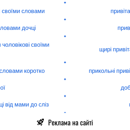
ці своїми словами
привіт
словами дочці
прив
 чоловікові своїми
щирі приві
и словами коротко
прикольні прив
ої
доб
і від мами до сліз
Реклама на сайті