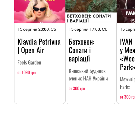
15 серпня 20:00, Сб
15 серпня 17:00, Сб
15 серп
Klavdia Petrivna
Бетховен:
IVAN
| Open Air
Сонати і
у Меж
варіації
«Wee
Feels Garden
Park
Київський Будинок
от 1090 грн
вчених НАН України
Межигі
Park»
от 300 грн
от 300 гр