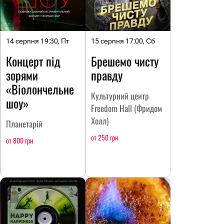
14 серпня 19:30, Пт
15 серпня 17:00, Сб
Концерт під
Брешемо чисту
зорями
правду
«Віолончельне
Культурний центр
шоу»
Freedom Hall (Фридом
Холл)
Планетарій
от 250 грн
от 800 грн