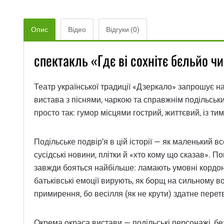
Опис
Відео
Відгуки (0)
спектакль «Гдє ві сохнітє бєльйо чи
Театр української традиції «Дзеркало» запрошує на
вистава з піснями, чаркою та справжнім подільськи
просто так: гумор місцями гострий, життєвий, із т
Подільське подвір’я в цій історії — як маленький в
сусідські новини, плітки й «хто кому що сказав». П
завжди бояться найбільше: ламають умовні кордони
батьківські емоції вирують, як борщ на сильному во
примирення, бо весілля (як не крути) здатне перетво
Окрема окраса вистави — подільські персонажі, бе