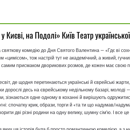
 у Києві, на Подолі» Київ Театр українськ
 святкову комедію до Дня Святого Валентина — «Гдє ві сохн
м «цимісом», тож настрій тут не академічний, а живий, гучн
им самим присмаком дворикових розмов, де кожен має свою пр
сесвіт, де щодня перетинаються українські й єврейські жарти,
оки дорослі десь на єврейському недільному базарі, молоді —
, зізнаються одне одному в коханні й вирішують одружитися
гні: спочатку крик, образи, торги й «та ти що надумав/надум
рити дві різні родини на одну велику, шумну сім’ю. І все це 
з яких ця історія була б просто романтичною комедією, а з