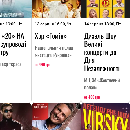
ня 19:00, Чт
13 серпня 16:00, Чт
14 серпня 18:00, Пт
 «20» НА
Хор «Гомін»
Дизель Шоу
 супроводі
Великі
Національний палац
тру
концерти до
мистецтв «Україна»
Дня
івер тераса
от 490 грн
Незалежності
н
МЦКМ «Жовтневий
палац»
от 400 грн