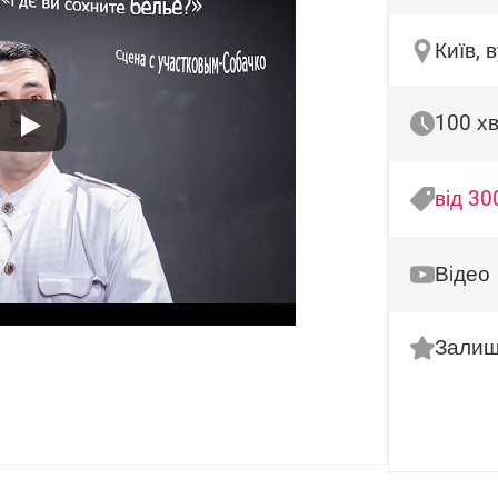
Київ, 
100 х
від 30
Відео
Залиш