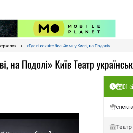
Дзеркало»
«Гдє ві сохнітє бєльйо чи у Києві, на Подолі»
єві, на Подолі» Київ Театр українсь
01 с
спект
Театр 