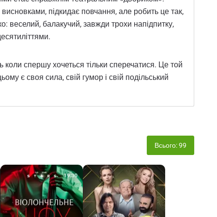
висновками, підкидає повчання, але робить це так,
ко: веселий, балакучий, завжди трохи напідпитку,
десятиліттями.
ь коли спершу хочеться тільки сперечатися. Це той
ьому є своя сила, свій гумор і свій подільський
Всього: 99