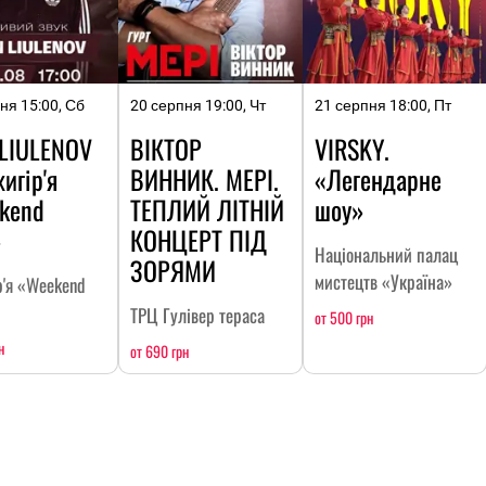
ня 15:00, Сб
20 серпня 19:00, Чт
21 серпня 18:00, Пт
 LIULENOV
ВІКТОР
VIRSKY.
игір'я
ВИННИК. МЕРІ.
«Легендарне
kend
ТЕПЛИЙ ЛІТНІЙ
шоу»
»
КОНЦЕРТ ПІД
Національний палац
ЗОРЯМИ
мистецтв «Україна»
р'я «Weekend
ТРЦ Гулівер тераса
от 500 грн
н
от 690 грн