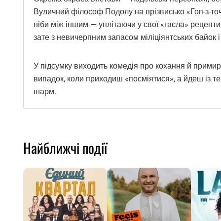
Вуличний філософ Подолу на прізвисько «Гоп-з-точ
ніби між іншим — уплітаючи у свої «гасла» рецепти 
зате з невичерпним запасом міліціянтських байок і 
У підсумку виходить комедія про кохання й примире
випадок, коли приходиш «посміятися», а йдеш із теп
шарм.
Найближчі події