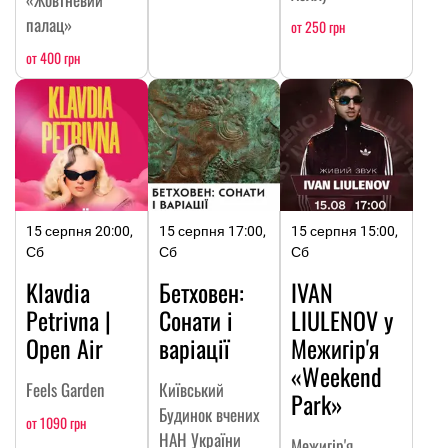
палац»
от 250 грн
от 400 грн
15 серпня 20:00,
15 серпня 17:00,
15 серпня 15:00,
Сб
Сб
Сб
Klavdia
Бетховен:
IVAN
Petrivna |
Сонати і
LIULENOV у
Open Air
варіації
Межигір'я
«Weekend
Feels Garden
Київський
Park»
Будинок вчених
от 1090 грн
НАН України
Межигір'я