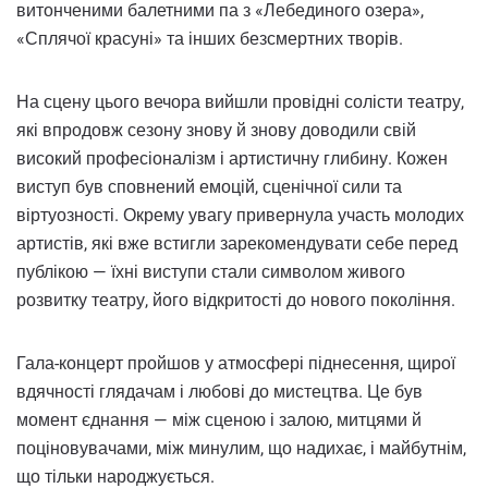
витонченими балетними па з «Лебединого озера»,
«Сплячої красуні» та інших безсмертних творів.
На сцену цього вечора вийшли провідні солісти театру,
які впродовж сезону знову й знову доводили свій
високий професіоналізм і артистичну глибину. Кожен
виступ був сповнений емоцій, сценічної сили та
віртуозності. Окрему увагу привернула участь молодих
артистів, які вже встигли зарекомендувати себе перед
публікою — їхні виступи стали символом живого
розвитку театру, його відкритості до нового покоління.
Гала-концерт пройшов у атмосфері піднесення, щирої
вдячності глядачам і любові до мистецтва. Це був
момент єднання — між сценою і залою, митцями й
поціновувачами, між минулим, що надихає, і майбутнім,
що тільки народжується.