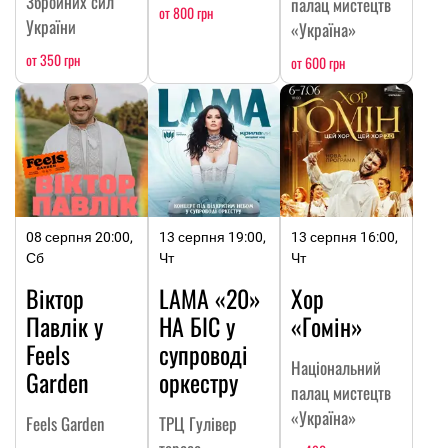
Збройних сил
палац мистецтв
от 800 грн
України
«Україна»
от 350 грн
от 600 грн
08 серпня 20:00,
13 серпня 19:00,
13 серпня 16:00,
Сб
Чт
Чт
Віктор
LAMA «20»
Хор
Павлік у
НА БІС у
«Гомін»
Feels
супроводі
Національний
Garden
оркестру
палац мистецтв
«Україна»
Feels Garden
ТРЦ Гулівер