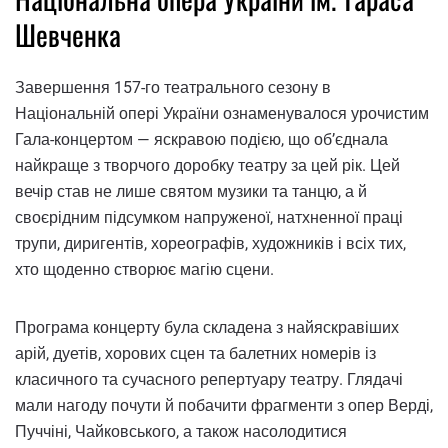
Шевченка
Завершення 157-го театрального сезону в
Національній опері України ознаменувалося урочистим
Гала-концертом — яскравою подією, що об’єднала
найкраще з творчого доробку театру за цей рік. Цей
вечір став не лише святом музики та танцю, а й
своєрідним підсумком напруженої, натхненної праці
трупи, диригентів, хореографів, художників і всіх тих,
хто щоденно створює магію сцени.
Програма концерту була складена з найяскравіших
арій, дуетів, хорових сцен та балетних номерів із
класичного та сучасного репертуару театру. Глядачі
мали нагоду почути й побачити фрагменти з опер Верді,
Пуччіні, Чайковського, а також насолодитися