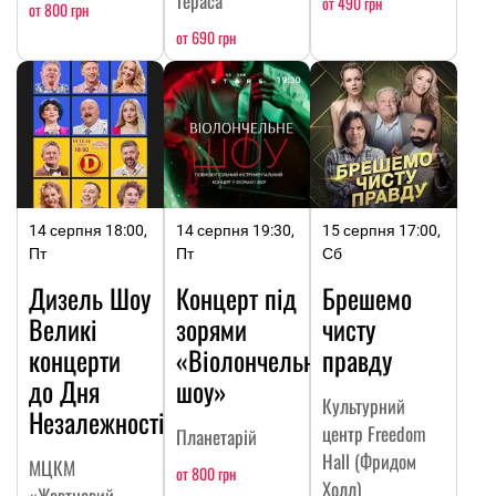
тераса
от 490 грн
от 800 грн
от 690 грн
14 серпня 18:00,
14 серпня 19:30,
15 серпня 17:00,
Пт
Пт
Сб
Дизель Шоу
Концерт під
Брешемо
Великі
зорями
чисту
концерти
«Віолончельне
правду
до Дня
шоу»
Культурний
Незалежності
центр Freedom
Планетарій
Hall (Фридом
МЦКМ
от 800 грн
Холл)
«Жовтневий