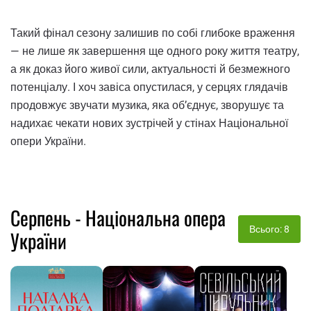
Такий фінал сезону залишив по собі глибоке враження
— не лише як завершення ще одного року життя театру,
а як доказ його живої сили, актуальності й безмежного
потенціалу. І хоч завіса опустилася, у серцях глядачів
продовжує звучати музика, яка об’єднує, зворушує та
надихає чекати нових зустрічей у стінах Національної
опери України.
Серпень - Національна опера
Всього: 8
України