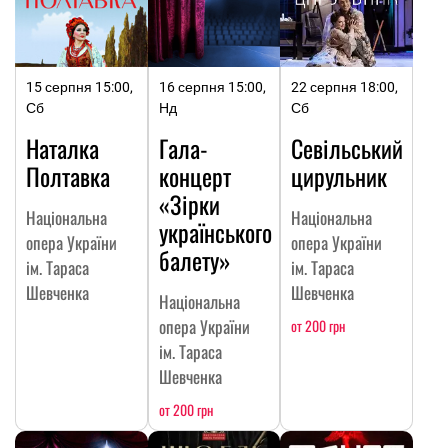
15 серпня 15:00,
16 серпня 15:00,
22 серпня 18:00,
Сб
Нд
Сб
Наталка
Гала-
Севільський
Полтавка
концерт
цирульник
«Зірки
Національна
Національна
українського
опера України
опера України
балету»
ім. Тараса
ім. Тараса
Шевченка
Шевченка
Національна
опера України
от 200 грн
ім. Тараса
Шевченка
от 200 грн