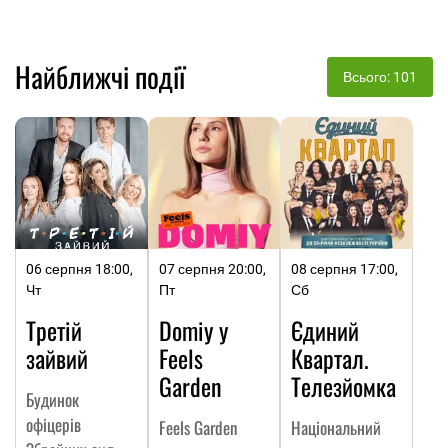
Найближчі події
Всього: 101
06 серпня 18:00,
07 серпня 20:00,
08 серпня 17:00,
Чт
Пт
Сб
Третій
Domiy у
Єдиний
зайвий
Feels
Квартал.
Garden
Телезйомка
Будинок
офіцерів
Feels Garden
Національний