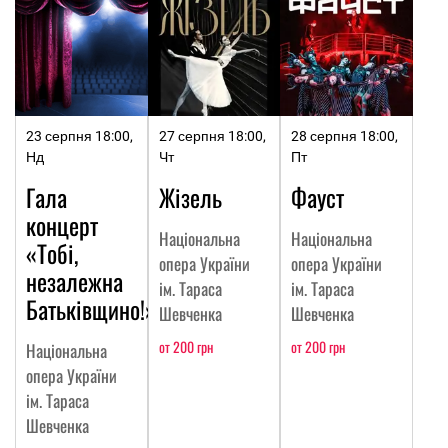
23 серпня 18:00,
27 серпня 18:00,
28 серпня 18:00,
Нд
Чт
Пт
Гала
Жізель
Фауст
концерт
Національна
Національна
«Тобі,
опера України
опера України
незалежна
ім. Тараса
ім. Тараса
Батьківщино!»
Шевченка
Шевченка
от 200 грн
от 200 грн
Національна
опера України
ім. Тараса
Шевченка