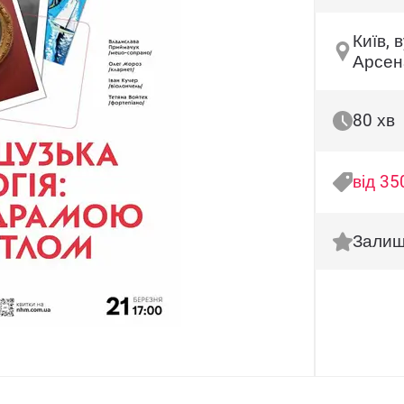
Київ, 
Арсен
80 хв
від 35
Залиш