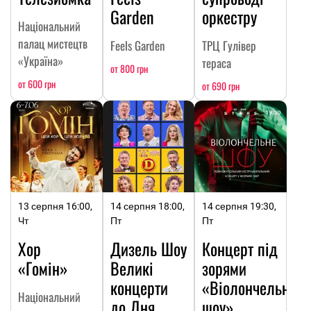
Garden
оркестру
Національний
палац мистецтв
Feels Garden
ТРЦ Гулівер
«Україна»
тераса
от 800 грн
от 600 грн
от 690 грн
13 серпня 16:00,
14 серпня 18:00,
14 серпня 19:30,
Чт
Пт
Пт
Хор
Дизель Шоу
Концерт під
«Гомін»
Великі
зорями
концерти
«Віолончельне
Національний
до Дня
шоу»