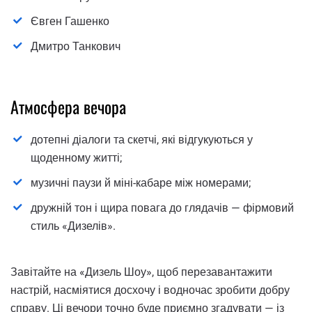
Євген Гашенко
Дмитро Танкович
Атмосфера вечора
дотепні діалоги та скетчі, які відгукуються у
щоденному житті;
музичні паузи й міні-кабаре між номерами;
дружній тон і щира повага до глядачів — фірмовий
стиль «Дизелів».
Завітайте на «Дизель Шоу», щоб перезавантажити
настрій, насміятися досхочу і водночас зробити добру
справу. Ці вечори точно буде приємно згадувати — із