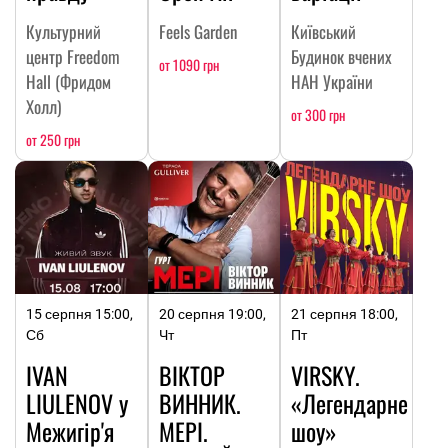
Культурний
Feels Garden
Київський
центр Freedom
Будинок вчених
от 1090 грн
Hall (Фридом
НАН України
Холл)
от 300 грн
от 250 грн
15 серпня 15:00,
20 серпня 19:00,
21 серпня 18:00,
Сб
Чт
Пт
IVAN
ВІКТОР
VIRSKY.
LIULENOV у
ВИННИК.
«Легендарне
Межигір'я
МЕРІ.
шоу»