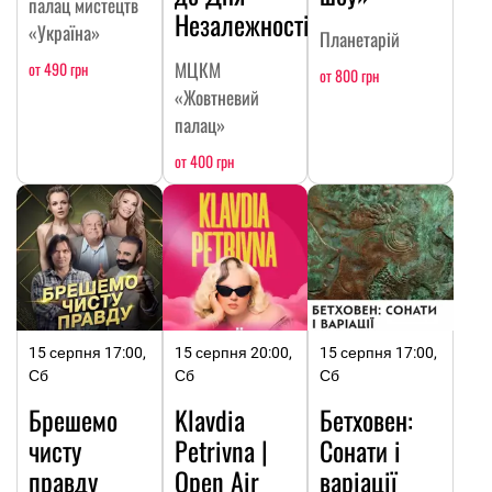
палац мистецтв
Незалежності
«Україна»
Планетарій
МЦКМ
от 490 грн
от 800 грн
«Жовтневий
палац»
от 400 грн
15 серпня 17:00,
15 серпня 20:00,
15 серпня 17:00,
Сб
Сб
Сб
Брешемо
Klavdia
Бетховен:
чисту
Petrivna |
Сонати і
правду
Open Air
варіації