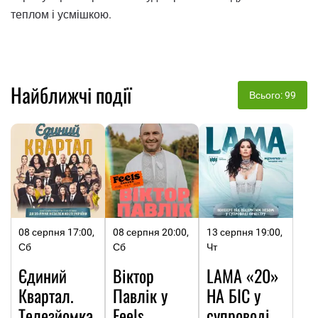
теплом і усмішкою.
Найближчі події
Всього: 99
08 серпня 17:00,
08 серпня 20:00,
13 серпня 19:00,
Сб
Сб
Чт
Єдиний
Віктор
LAMA «20»
Квартал.
Павлік у
НА БІС у
Телезйомка
Feels
супроводі