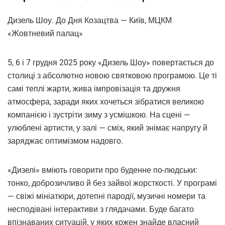
Дизель Шоу. До Дня Козацтва — Київ, МЦКМ
«Жовтневий палац»
5, 6 і 7 грудня 2025 року «Дизель Шоу» повертається до
столиці з абсолютно новою святковою програмою. Це ті
самі теплі жарти, жива імпровізація та дружня
атмосфера, заради яких хочеться зібратися великою
компанією і зустріти зиму з усмішкою. На сцені —
улюблені артисти, у залі — сміх, який знімає напругу й
заряджає оптимізмом надовго.
«Дизелі» вміють говорити про буденне по-людськи:
тонко, доброзичливо й без зайвої жорсткості. У програмі
— свіжі мініатюри, дотепні пародії, музичні номери та
несподівані інтерактиви з глядачами. Буде багато
впізнаваних ситуацій, у яких кожен знайде власний