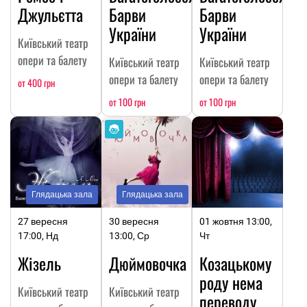
Джульєтта
Барви
Барви
України
України
Київський театр
опери та балету
Київський театр
Київський театр
опери та балету
опери та балету
от 400 грн
от 100 грн
от 100 грн
Глядацька зала
Глядацька зала
27 вересня
30 вересня
01 жовтня 13:00,
17:00, Нд
13:00, Ср
Чт
Жізель
Дюймовочка
Козацькому
роду нема
Київський театр
Київський театр
переводу