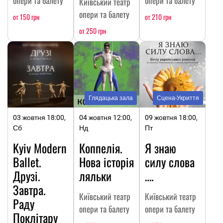
опери та балету
опери та балету
Київський театр
опери та балету
от 150 грн
от 210 грн
от 250 грн
Глядацька зала
Сцена-Укриття
03 жовтня 18:00,
04 жовтня 12:00,
09 жовтня 18:00,
Сб
Нд
Пт
Kyiv Modern
Коппелія.
Я знаю
Ballet.
Нова історія
силу слова
Друзі.
ляльки
….
Завтра.
Київський театр
Київський театр
Раду
опери та балету
опери та балету
Поклітару