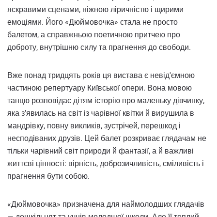
яскравими сценами, ніжною ліричністю і щирими
емоціями. Його «Дюймовочка» стала не просто
балетом, а справжньою поетичною притчею про
доброту, внутрішню силу та прагнення до свободи.
Вже понад тридцять років ця вистава є невід'ємною
частиною репертуару Київської опери. Вона мовою
танцю розповідає дітям історію про маленьку дівчинку,
яка з’явилась на світ із чарівної квітки й вирушила в
мандрівку, повну викликів, зустрічей, перешкод і
несподіваних друзів. Цей балет розкриває глядачам не
тільки чарівний світ природи й фантазії, а й важливі
життєві цінності: вірність, доброзичливість, сміливість і
прагнення бути собою.
«Дюймовочка» призначена для наймолодших глядачів
— дошкільнят та учнів молодшої школи. Але її теплий,