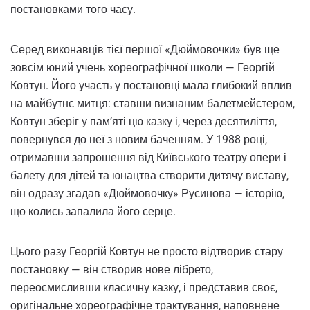
постановками того часу.
Серед виконавців тієї першої «Дюймовочки» був ще
зовсім юний учень хореографічної школи — Георгій
Ковтун. Його участь у постановці мала глибокий вплив
на майбутнє митця: ставши визнаним балетмейстером,
Ковтун зберіг у пам’яті цю казку і, через десятиліття,
повернувся до неї з новим баченням. У 1988 році,
отримавши запрошення від Київського театру опери і
балету для дітей та юнацтва створити дитячу виставу,
він одразу згадав «Дюймовочку» Русинова — історію,
що колись запалила його серце.
Цього разу Георгій Ковтун не просто відтворив стару
постановку — він створив нове лібрето,
переосмисливши класичну казку, і представив своє,
оригінальне хореографічне трактування, наповнене