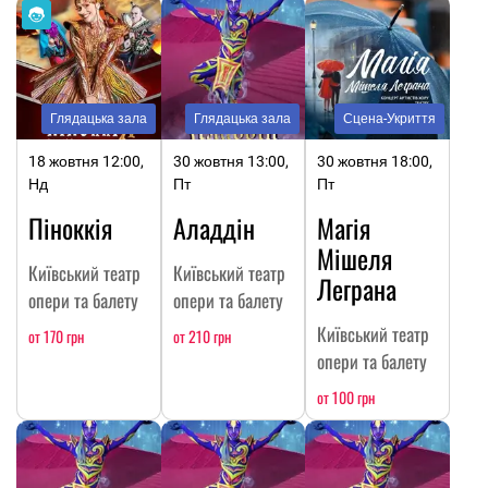
Глядацька зала
Глядацька зала
Сцена-Укриття
18 жовтня 12:00,
30 жовтня 13:00,
30 жовтня 18:00,
Нд
Пт
Пт
Піноккія
Аладдін
Магія
Мішеля
Київський театр
Київський театр
Леграна
опери та балету
опери та балету
Київський театр
от 170 грн
от 210 грн
опери та балету
от 100 грн