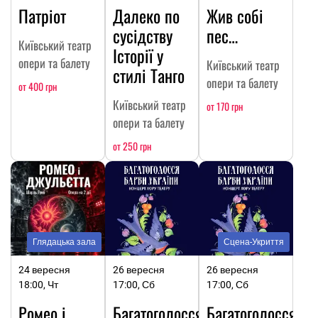
Патріот
Далеко по
Жив собі
сусідству
пес…
Київський театр
Історії у
опери та балету
Київський театр
стилі Танго
опери та балету
от 400 грн
Київський театр
от 170 грн
опери та балету
от 250 грн
Глядацька зала
Сцена-Укриття
24 вересня
26 вересня
26 вересня
18:00, Чт
17:00, Сб
17:00, Сб
Ромео і
Багатоголосся.
Багатоголосся.