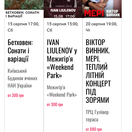
15 серпня 17:00,
15 серпня 15:00,
20 серпня 19:00,
Сб
Сб
Чт
Бетховен:
IVAN
ВІКТОР
Сонати і
LIULENOV у
ВИННИК.
варіації
Межигір'я
МЕРІ.
«Weekend
ТЕПЛИЙ
Київський
Park»
ЛІТНІЙ
Будинок вчених
КОНЦЕРТ
НАН України
Межигір'я
ПІД
«Weekend Park»
от 300 грн
ЗОРЯМИ
от 300 грн
ТРЦ Гулівер
тераса
от 690 грн