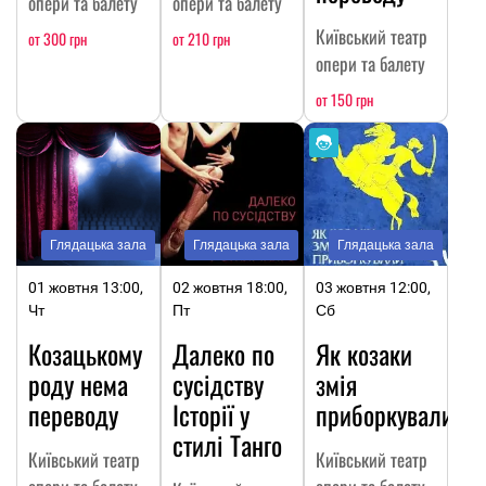
опери та балету
опери та балету
Київський театр
от 300 грн
от 210 грн
опери та балету
от 150 грн
Глядацька зала
Глядацька зала
Глядацька зала
01 жовтня 13:00,
02 жовтня 18:00,
03 жовтня 12:00,
Чт
Пт
Сб
Козацькому
Далеко по
Як козаки
роду нема
сусідству
змія
переводу
Історії у
приборкували
стилі Танго
Київський театр
Київський театр