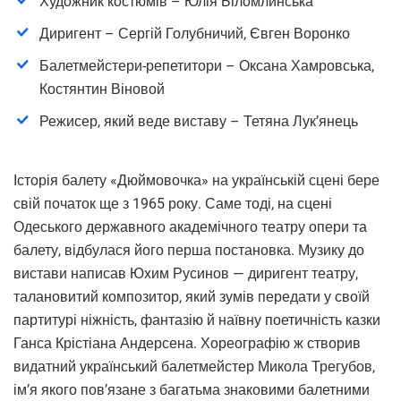
Художник костюмів – Юлія Біломлинська
Диригент – Сергій Голубничий, Євген Воронко
Балетмейстери-репетитори – Оксана Хамровська,
Костянтин Віновой
Режисер, який веде виставу – Тетяна Лук’янець
Історія балету «Дюймовочка» на українській сцені бере
свій початок ще з 1965 року. Саме тоді, на сцені
Одеського державного академічного театру опери та
балету, відбулася його перша постановка. Музику до
вистави написав Юхим Русинов — диригент театру,
талановитий композитор, який зумів передати у своїй
партитурі ніжність, фантазію й наївну поетичність казки
Ганса Крістіана Андерсена. Хореографію ж створив
видатний український балетмейстер Микола Трегубов,
ім’я якого пов’язане з багатьма знаковими балетними