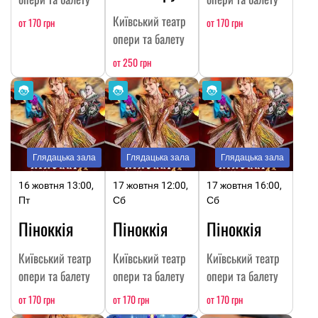
Київський театр
от 170 грн
от 170 грн
опери та балету
от 250 грн
Глядацька зала
Глядацька зала
Глядацька зала
16 жовтня 13:00,
17 жовтня 12:00,
17 жовтня 16:00,
Пт
Сб
Сб
Піноккія
Піноккія
Піноккія
Київський театр
Київський театр
Київський театр
опери та балету
опери та балету
опери та балету
от 170 грн
от 170 грн
от 170 грн