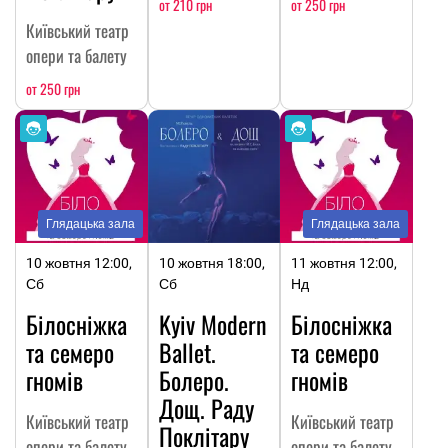
от 210 грн
от 250 грн
Київський театр
опери та балету
от 250 грн
Глядацька зала
Глядацька зала
10 жовтня 12:00,
10 жовтня 18:00,
11 жовтня 12:00,
Сб
Сб
Нд
Білосніжка
Kyiv Modern
Білосніжка
та семеро
Ballet.
та семеро
гномів
Болеро.
гномів
Дощ. Раду
Київський театр
Київський театр
Поклітару
опери та балету
опери та балету