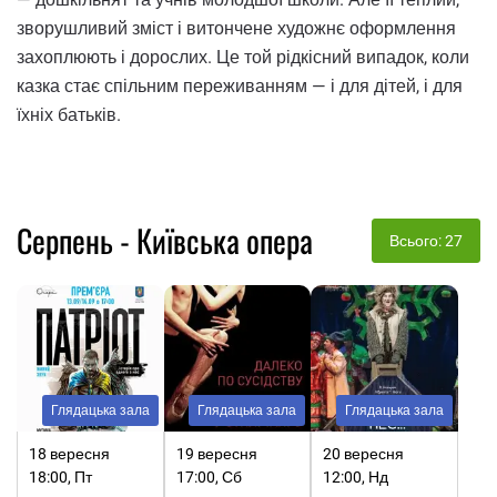
зворушливий зміст і витончене художнє оформлення
захоплюють і дорослих. Це той рідкісний випадок, коли
казка стає спільним переживанням — і для дітей, і для
їхніх батьків.
Серпень - Київська опера
Всього: 27
Глядацька зала
Глядацька зала
Глядацька зала
18 вересня
19 вересня
20 вересня
18:00, Пт
17:00, Сб
12:00, Нд