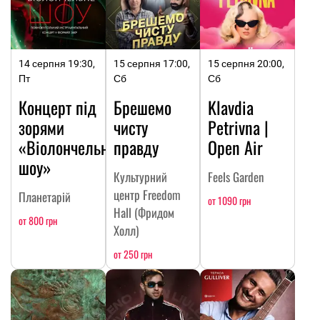
14 серпня 19:30,
15 серпня 17:00,
15 серпня 20:00,
Пт
Сб
Сб
Концерт під
Брешемо
Klavdia
зорями
чисту
Petrivna |
«Віолончельне
правду
Open Air
шоу»
Культурний
Feels Garden
центр Freedom
Планетарій
от 1090 грн
Hall (Фридом
от 800 грн
Холл)
от 250 грн