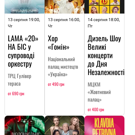
13 серпня 19:00,
13 серпня 16:00,
14 серпня 18:00,
Чт
Чт
Пт
LAMA «20»
Хор
Дизель Шоу
НА БІС у
«Гомін»
Великі
супроводі
концерти
Національний
оркестру
до Дня
палац мистецтв
Незалежності
«Україна»
ТРЦ Гулівер
тераса
МЦКМ
от 490 грн
«Жовтневий
от 690 грн
палац»
от 400 грн