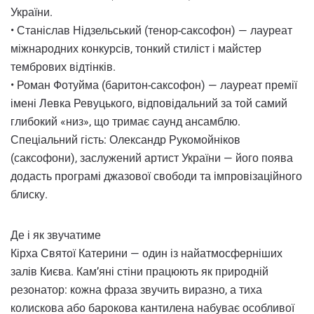
України.
• Станіслав Нідзельський (тенор-саксофон) — лауреат
міжнародних конкурсів, тонкий стиліст і майстер
тембрових відтінків.
• Роман Фотуйма (баритон-саксофон) — лауреат премії
імені Левка Ревуцького, відповідальний за той самий
глибокий «низ», що тримає саунд ансамблю.
Спеціальний гість: Олександр Рукомойніков
(саксофони), заслужений артист України — його поява
додасть програмі джазової свободи та імпровізаційного
блиску.
Де і як звучатиме
Кірха Святої Катерини — один із найатмосферніших
залів Києва. Кам’яні стіни працюють як природній
резонатор: кожна фраза звучить виразно, а тиха
колискова або барокова кантилена набуває особливої