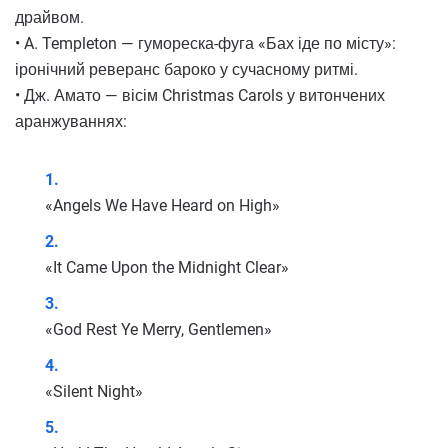
драйвом.
• A. Templeton — гумореска-фуга «Бах іде по місту»:
іронічний реверанс бароко у сучасному ритмі.
• Дж. Амато — вісім Christmas Carols у витончених
аранжуваннях:
«Angels We Have Heard on High»
«It Came Upon the Midnight Clear»
«God Rest Ye Merry, Gentlemen»
«Silent Night»