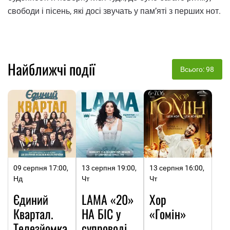
свободи і пісень, які досі звучать у пам’яті з перших нот.
Найближчі події
Всього: 98
09 серпня 17:00,
13 серпня 19:00,
13 серпня 16:00,
Нд
Чт
Чт
Єдиний
LAMA «20»
Хор
Квартал.
НА БІС у
«Гомін»
Телезйомка
супроводі