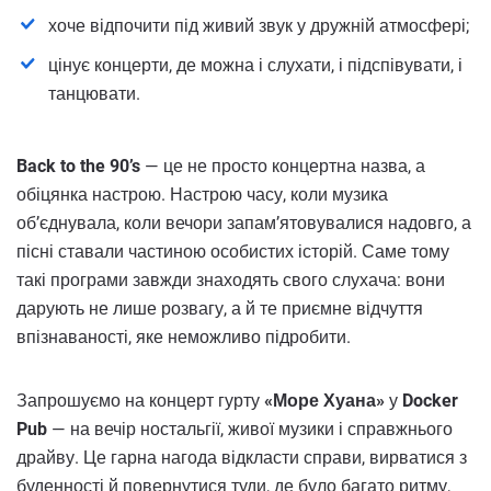
хоче відпочити під живий звук у дружній атмосфері;
цінує концерти, де можна і слухати, і підспівувати, і
танцювати.
Back to the 90’s
— це не просто концертна назва, а
обіцянка настрою. Настрою часу, коли музика
об’єднувала, коли вечори запам’ятовувалися надовго, а
пісні ставали частиною особистих історій. Саме тому
такі програми завжди знаходять свого слухача: вони
дарують не лише розвагу, а й те приємне відчуття
впізнаваності, яке неможливо підробити.
Запрошуємо на концерт гурту
«Море Хуана»
у
Docker
Pub
— на вечір ностальгії, живої музики і справжнього
драйву. Це гарна нагода відкласти справи, вирватися з
буденності й повернутися туди, де було багато ритму,