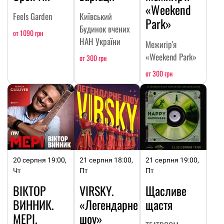
«Weekend
Feels Garden
Київський
Park»
Будинок вчених
от 1090 грн
НАН України
Межигір'я
«Weekend Park»
от 300 грн
от 300 грн
20 серпня 19:00,
21 серпня 18:00,
21 серпня 19:00,
Чт
Пт
Пт
ВІКТОР
VIRSKY.
Щасливе
ВИННИК.
«Легендарне
щастя
МЕРІ.
шоу»