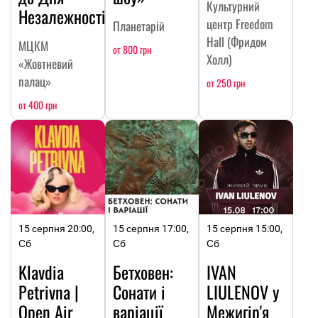
Культурний
Незалежності
центр Freedom
Планетарій
Hall (Фридом
МЦКМ
от 800 грн
Холл)
«Жовтневий
палац»
от 250 грн
от 400 грн
15 серпня 20:00,
15 серпня 17:00,
15 серпня 15:00,
Сб
Сб
Сб
Klavdia
Бетховен:
IVAN
Petrivna |
Сонати і
LIULENOV у
Open Air
варіації
Межигір'я