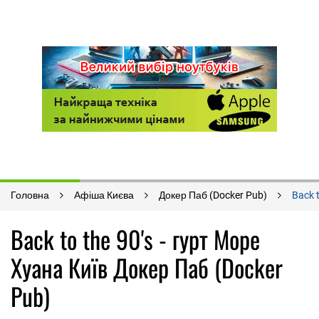
Головна
Афіша Києва
Докер Паб (Docker Pub)
Back t
Back to the 90's - гурт Море
Хуана Київ Докер Паб (Docker
Pub)