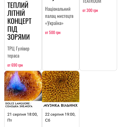
TEATROOM
ТЕПЛИЙ
Національний
от 300 грн
ЛІТНІЙ
палац мистецтв
КОНЦЕРТ
«Україна»
ПІД
от 500 грн
ЗОРЯМИ
ТРЦ Гулівер
тераса
от 690 грн
21 серпня 18:00,
22 серпня 19:00,
Пт
Сб