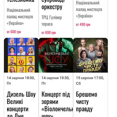
Національний
оркестру
палац мистецтв
Національний
«Україна»
палац мистецтв
ТРЦ Гулівер
«Україна»
тераса
от 490 грн
от 600 грн
от 690 грн
14 серпня 18:00,
14 серпня 19:30,
15 серпня 17:00,
Пт
Пт
Сб
Дизель Шоу
Концерт під
Брешемо
Великі
зорями
чисту
концерти
«Віолончельне
правду
до Дня
шоу»