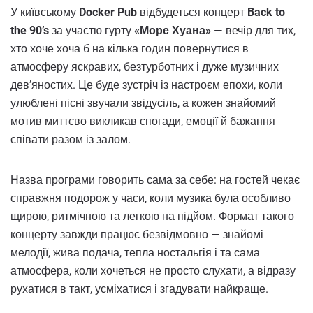
У київському
Docker Pub
відбудеться концерт
Back to
the 90’s
за участю гурту
«Море Хуана»
— вечір для тих,
хто хоче хоча б на кілька годин повернутися в
атмосферу яскравих, безтурботних і дуже музичних
дев’яностих. Це буде зустріч із настроєм епохи, коли
улюблені пісні звучали звідусіль, а кожен знайомий
мотив миттєво викликав спогади, емоції й бажання
співати разом із залом.
Назва програми говорить сама за себе: на гостей чекає
справжня подорож у часи, коли музика була особливо
щирою, ритмічною та легкою на підйом. Формат такого
концерту завжди працює безвідмовно — знайомі
мелодії, жива подача, тепла ностальгія і та сама
атмосфера, коли хочеться не просто слухати, а відразу
рухатися в такт, усміхатися і згадувати найкраще.