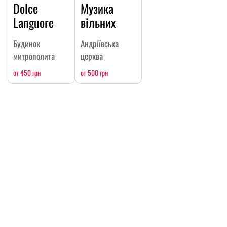
Dolce
Музика
Languore
вільних
Будинок
Андріївська
митрополита
церква
от 450 грн
от 500 грн