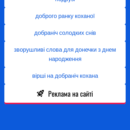
доброго ранку коханої
добраніч солодких снів
зворушливі слова для донечки з днем
народження
вірші на добраніч кохана
Реклама на сайті