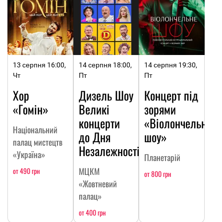
13 серпня 16:00,
14 серпня 18:00,
14 серпня 19:30,
Чт
Пт
Пт
Хор
Дизель Шоу
Концерт під
«Гомін»
Великі
зорями
концерти
«Віолончельне
Національний
до Дня
шоу»
палац мистецтв
Незалежності
«Україна»
Планетарій
МЦКМ
от 490 грн
от 800 грн
«Жовтневий
палац»
от 400 грн