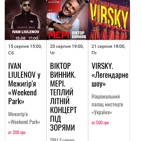
15 серпня 15:00,
20 серпня 19:00,
21 серпня 18:00,
Сб
Чт
Пт
IVAN
ВІКТОР
VIRSKY.
LIULENOV у
ВИННИК.
«Легендарне
Межигір'я
МЕРІ.
шоу»
«Weekend
ТЕПЛИЙ
Національний
Park»
ЛІТНІЙ
палац мистецтв
КОНЦЕРТ
«Україна»
Межигір'я
ПІД
«Weekend Park»
от 500 грн
ЗОРЯМИ
от 300 грн
ТРЦ Гулівер