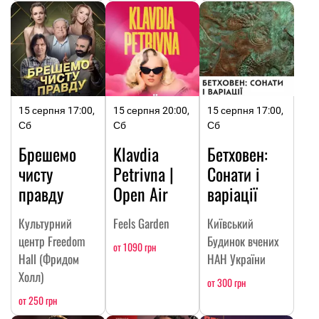
15 серпня 17:00,
15 серпня 20:00,
15 серпня 17:00,
Сб
Сб
Сб
Брешемо
Klavdia
Бетховен:
чисту
Petrivna |
Сонати і
правду
Open Air
варіації
Культурний
Feels Garden
Київський
центр Freedom
Будинок вчених
от 1090 грн
Hall (Фридом
НАН України
Холл)
от 300 грн
от 250 грн