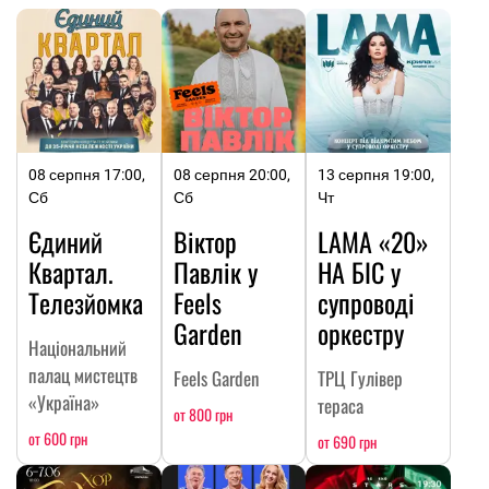
08 серпня 17:00,
08 серпня 20:00,
13 серпня 19:00,
Сб
Сб
Чт
Єдиний
Віктор
LAMA «20»
Квартал.
Павлік у
НА БІС у
Телезйомка
Feels
супроводі
Garden
оркестру
Національний
палац мистецтв
Feels Garden
ТРЦ Гулівер
«Україна»
тераса
от 800 грн
от 600 грн
от 690 грн