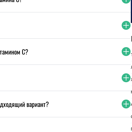
итамином C?
одходящий вариант?