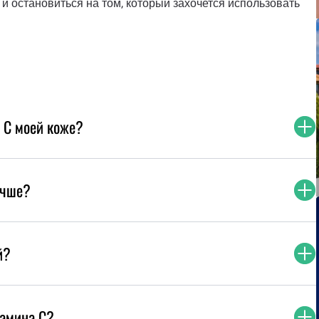
и остановиться на том, который захочется использовать
м C моей коже?
учше?
й?
тамина C?