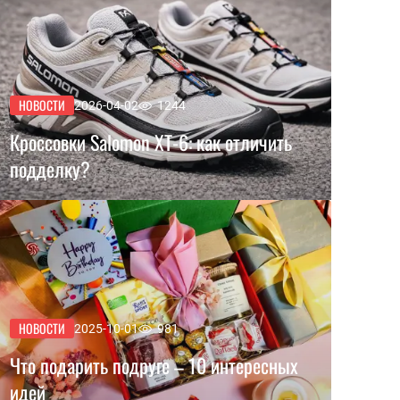
НОВОСТИ
2026-04-02
1244
Кроссовки Salomon XT-6: как отличить
подделку?
НОВОСТИ
2025-10-01
981
Что подарить подруге – 10 интересных
идей