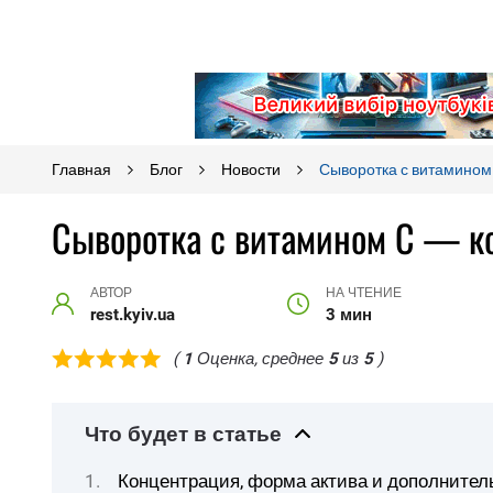
Главная
Блог
Новости
Сыворотка с витамином 
Сыворотка с витамином C — ко
АВТОР
НА ЧТЕНИЕ
rest.kyiv.ua
3 мин
(
1
Оценка, среднее
5
из
5
)
Что будет в статье
Концентрация, форма актива и дополните