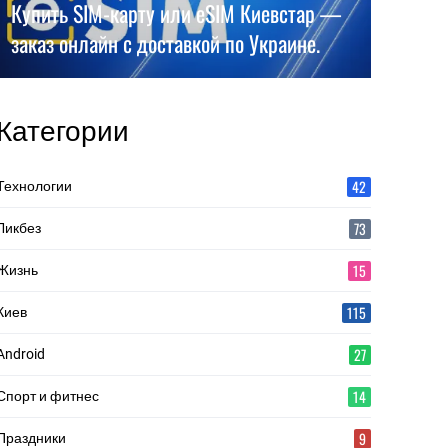
Купить SIM-карту или eSIM Киевстар —
заказ онлайн с доставкой по Украине.
Категории
42
Технологии
73
Ликбез
15
Жизнь
115
Киев
27
Android
14
Спорт и фитнес
9
Праздники