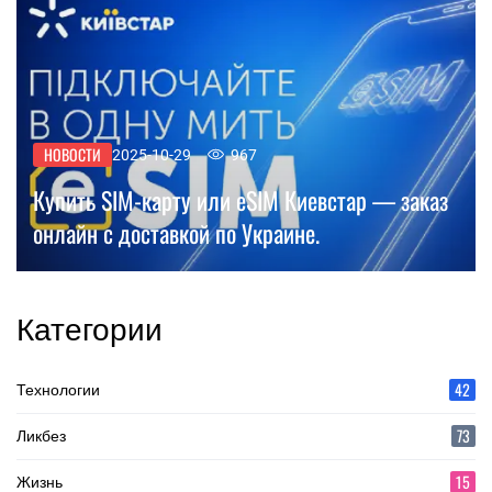
НОВОСТИ
2025-10-29
967
Купить SIM-карту или eSIM Киевстар — заказ
онлайн с доставкой по Украине.
Категории
42
Технологии
73
Ликбез
15
Жизнь