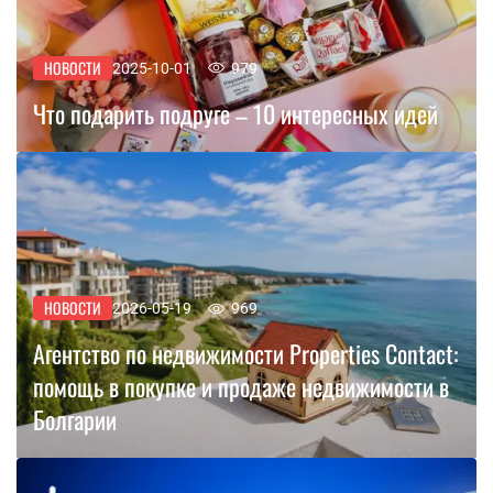
НОВОСТИ
2025-10-01
979
Что подарить подруге – 10 интересных идей
НОВОСТИ
2026-05-19
969
Агентство по недвижимости Properties Contact:
помощь в покупке и продаже недвижимости в
Болгарии