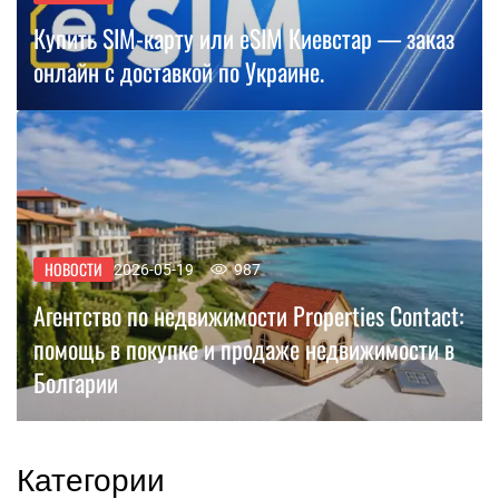
Купить SIM-карту или eSIM Киевстар — заказ
онлайн с доставкой по Украине.
НОВОСТИ
2026-05-19
987
Агентство по недвижимости Properties Contact:
помощь в покупке и продаже недвижимости в
Болгарии
Категории