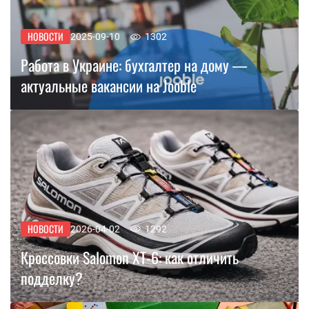
НОВОСТИ
2025-09-10
1302
Работа в Украине: бухгалтер на дому —
актуальные вакансии на Jooble
НОВОСТИ
2026-04-02
1292
Кроссовки Salomon XT-6: как отличить
подделку?