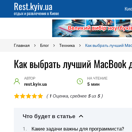
Rest.kyiv.ua
Ки
отдых и развлечения в Киеве
Главная
Блог
Техника
Как выбрать лучший Mac
Как выбрать лучший MacBook д
АВТОР
НА ЧТЕНИЕ
rest.kyiv.ua
5 мин
(
1
Оценка, среднее
5
из
5
)
Что будет в статье
Какие задачи важны для программиста?