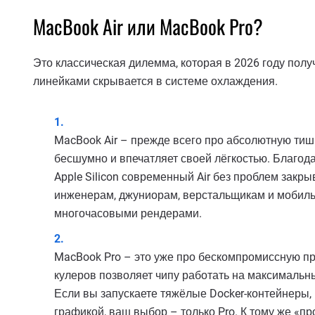
MacBook Air или MacBook Pro?
Это классическая дилемма, которая в 2026 году пол
линейками скрывается в системе охлаждения.
MacBook Air – прежде всего про абсолютную тиши
бесшумно и впечатляет своей лёгкостью. Благо
Apple Silicon современный Air без проблем закр
инженерам, джуниорам, верстальщикам и мобиль
многочасовыми рендерами.
MacBook Pro – это уже про бескомпромиссную п
кулеров позволяет чипу работать на максимальны
Если вы запускаете тяжёлые Docker-контейнеры, 
графикой, ваш выбор – только Pro. К тому же «п