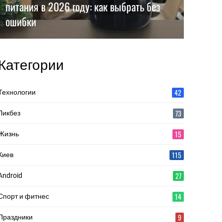
питания в 2026 году: как выбрать без
ошибки
Категории
42
Технологии
73
Ликбез
15
Жизнь
115
Киев
27
Android
14
Спорт и фитнес
9
Праздники