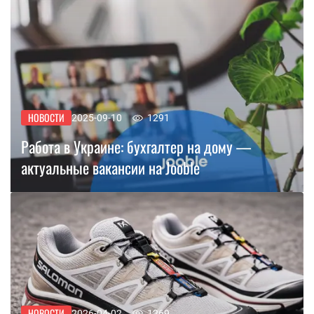
НОВОСТИ
2025-09-10
1291
Работа в Украине: бухгалтер на дому —
актуальные вакансии на Jooble
НОВОСТИ
2026-04-02
1269