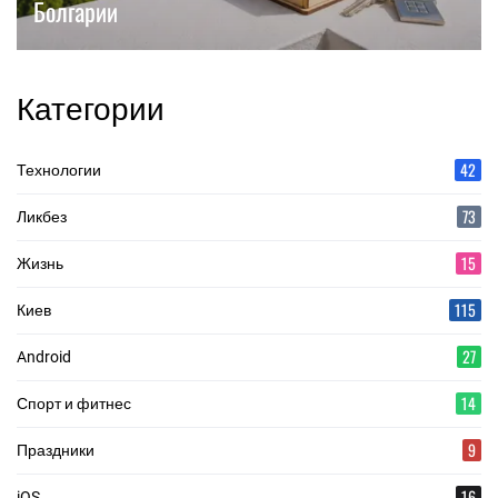
Болгарии
Категории
42
Технологии
73
Ликбез
15
Жизнь
115
Киев
27
Android
14
Спорт и фитнес
9
Праздники
16
iOS