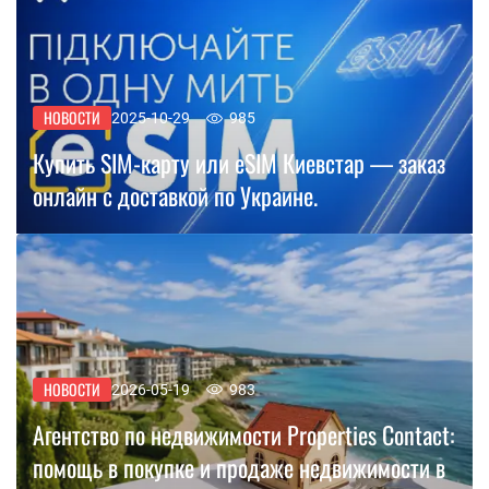
НОВОСТИ
2025-10-29
985
Купить SIM-карту или eSIM Киевстар — заказ
онлайн с доставкой по Украине.
НОВОСТИ
2026-05-19
983
Агентство по недвижимости Properties Contact:
помощь в покупке и продаже недвижимости в