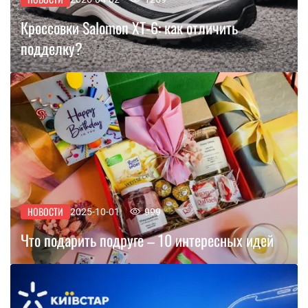
Кроссовки Salomon XT-6: как отличить
подделку?
НОВОСТИ
2025-10-01
999
Что подарить подруге – 10 интересных идей