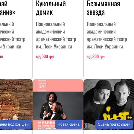
вай
Кукольный
Безымянная
ание»
домик
звезда
альный
Национальный
Национальный
ический
академический
академический
ческий театр
драматический театр
драматический театр
и Украинки
им. Леси Украинки
им. Леси Украинки
рн
від 500 грн
від 300 грн
цена под крышей
Новая сцена
Сцена под крышей