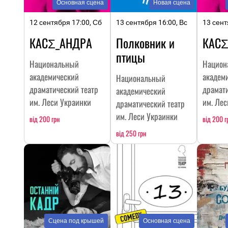
Основная сцена
Новая сцена
12 сентября 17:00, Сб
13 сентября 16:00, Вс
13 сент
КАСΣ_АНДРА
Полковник и
КАСΣ
птицы
Национальный
Национ
академический
академ
Национальный
драматический театр
драмати
академический
им. Леси Украинки
им. Лес
драматический театр
им. Леси Украинки
від 200 грн
від 200 г
від 250 грн
Сцена под крышей
Основная сцена