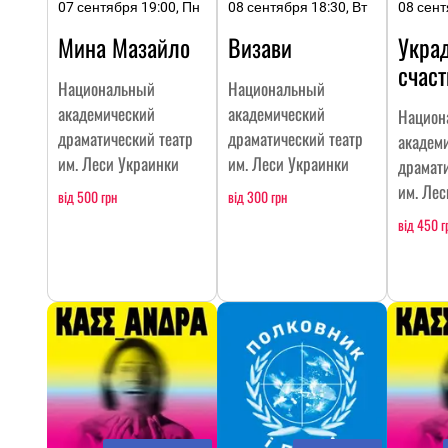
07 сентября 19:00, Пн
08 сентября 18:30, Вт
08 сент
Мина Мазайло
Визави
Укра
счаст
Национальный
Национальный
академический
академический
Национ
драматический театр
драматический театр
академ
им. Леси Украинки
им. Леси Украинки
драмати
им. Лес
від 500 грн
від 300 грн
від 450 г