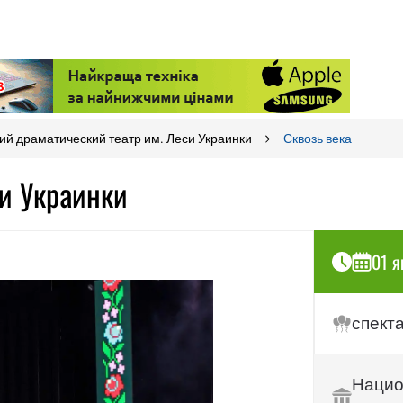
й драматический театр им. Леси Украинки
Сквозь века
си Украинки
01 я
спект
Нацио