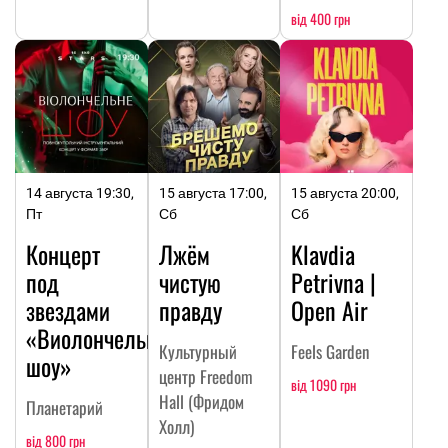
від 400 грн
14 августа 19:30,
15 августа 17:00,
15 августа 20:00,
Пт
Сб
Сб
Концерт
Лжём
Klavdia
под
чистую
Petrivna |
звездами
правду
Open Air
«Виолончельное
Культурный
Feels Garden
шоу»
центр Freedom
від 1090 грн
Hall (Фридом
Планетарий
Холл)
від 800 грн