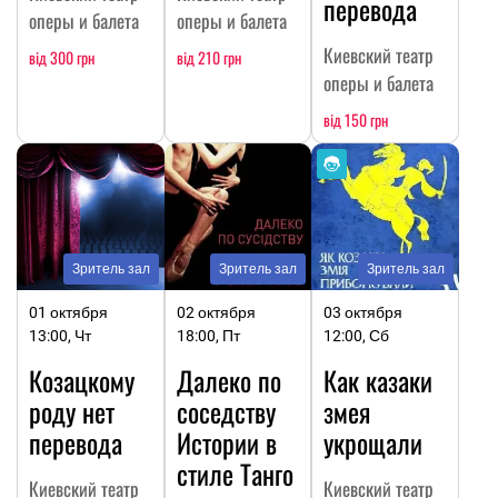
перевода
оперы и балета
оперы и балета
Киевский театр
від 300 грн
від 210 грн
оперы и балета
від 150 грн
Зритель зал
Зритель зал
Зритель зал
01 октября
02 октября
03 октября
13:00, Чт
18:00, Пт
12:00, Сб
Козацкому
Далеко по
Как казаки
роду нет
соседству
змея
перевода
Истории в
укрощали
стиле Танго
Киевский театр
Киевский театр