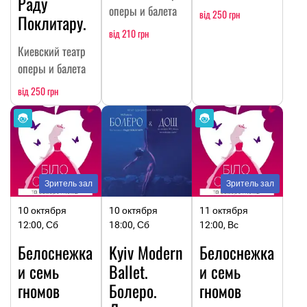
Раду
оперы и балета
від 250 грн
Поклитару.
від 210 грн
Киевский театр
оперы и балета
від 250 грн
Зритель зал
Зритель зал
10 октября
10 октября
11 октября
12:00, Сб
18:00, Сб
12:00, Вс
Белоснежка
Kyiv Modern
Белоснежка
и семь
Ballet.
и семь
гномов
Болеро.
гномов