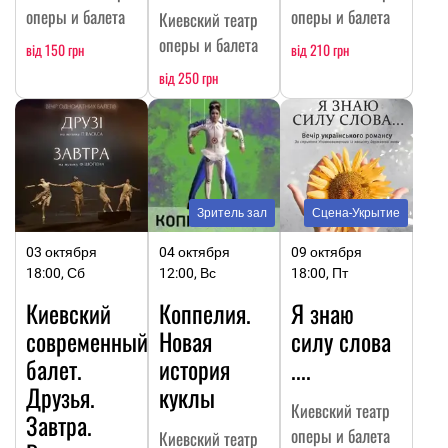
оперы и балета
оперы и балета
Киевский театр
оперы и балета
від 150 грн
від 210 грн
від 250 грн
Зритель зал
Сцена-Укрытие
03 октября
04 октября
09 октября
18:00, Сб
12:00, Вс
18:00, Пт
Киевский
Коппелия.
Я знаю
современный
Новая
силу слова
балет.
история
....
Друзья.
куклы
Киевский театр
Завтра.
оперы и балета
Киевский театр