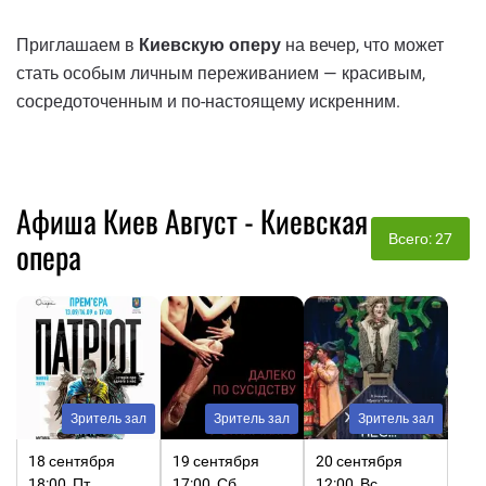
Приглашаем в
Киевскую оперу
на вечер, что может
стать особым личным переживанием — красивым,
сосредоточенным и по-настоящему искренним.
Афиша Киев Август - Киевская
Всего: 27
опера
Зритель зал
Зритель зал
Зритель зал
18 сентября
19 сентября
20 сентября
18:00, Пт
17:00, Сб
12:00, Вс