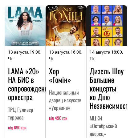
13 августа 19:00,
13 августа 16:00,
14 августа 18:00,
Чт
Чт
Пт
LAMA «20»
Хор
Дизель Шоу
НА БИC в
«Гомін»
Большие
сопровождении
концерты
Национальный
оркестра
ко Дню
дворец искусств
Независимости
«Украина»
ТРЦ Гуливер
терраса
МЦКИ
від 490 грн
«Октябрьский
від 690 грн
дворец»