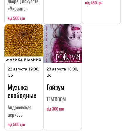
дворец искусств
від 450 грн
«Украина»
від 500 грн
22 августа 19:00,
23 августа 18:00,
Сб
Вс
Музыка
Гойзум
свободных
TEATROOM
Андреевская
від 300 грн
церковь
від 500 грн