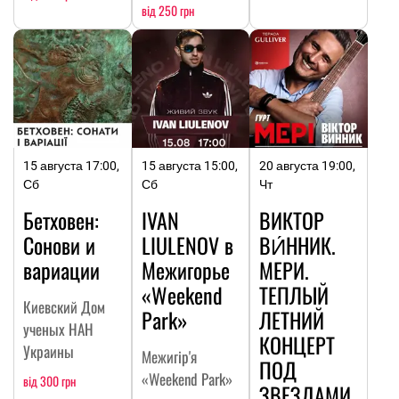
від 250 грн
15 августа 17:00,
15 августа 15:00,
20 августа 19:00,
Сб
Сб
Чт
Бетховен:
IVAN
ВИКТОР
Сонови и
LIULENOV в
ВИ́ННИК.
вариации
Межигорье
МЕРИ.
«Weekend
ТЕПЛЫЙ
Киевский Дом
Park»
ЛЕТНИЙ
ученых НАН
КОНЦЕРТ
Украины
Межигір'я
ПОД
«Weekend Park»
від 300 грн
ЗВЕЗДАМИ