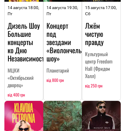
14 августа 18:00,
14 августа 19:30,
15 августа 17:00,
Пт
Пт
Сб
Дизель Шоу
Концерт
Лжём
Большие
под
чистую
концерты
звездами
правду
ко Дню
«Виолончельное
Культурный
Независимости
шоу»
центр Freedom
Hall (Фридом
МЦКИ
Планетарий
Холл)
«Октябрьский
від 800 грн
дворец»
від 250 грн
від 400 грн