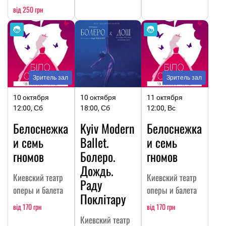
від 250 грн
Зритель зал
Зритель зал
10 октября
10 октября
11 октября
12:00, Сб
18:00, Сб
12:00, Вс
Белоснежка
Kyiv Modern
Белоснежка
и семь
Ballet.
и семь
гномов
Болеро.
гномов
Дождь.
Киевский театр
Киевский театр
Раду
оперы и балета
оперы и балета
Поклітару
від 170 грн
від 170 грн
Киевский театр