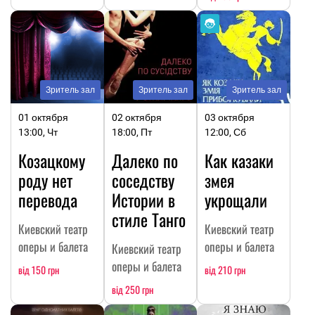
Зритель зал
Зритель зал
Зритель зал
01 октября
02 октября
03 октября
13:00, Чт
18:00, Пт
12:00, Сб
Козацкому
Далеко по
Как казаки
роду нет
соседству
змея
перевода
Истории в
укрощали
стиле Танго
Киевский театр
Киевский театр
оперы и балета
оперы и балета
Киевский театр
оперы и балета
від 150 грн
від 210 грн
від 250 грн