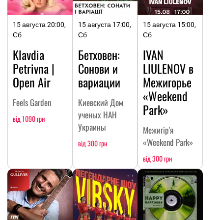
15 августа 20:00,
15 августа 17:00,
15 августа 15:00,
Сб
Сб
Сб
Klavdia
Бетховен:
IVAN
Petrivna |
Сонови и
LIULENOV в
Open Air
вариации
Межигорье
«Weekend
Feels Garden
Киевский Дом
Park»
ученых НАН
від 1090 грн
Украины
Межигір'я
«Weekend Park»
від 300 грн
від 300 грн