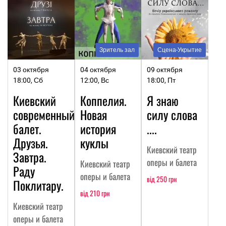
Зритель зал
Сцена-Укрытие
03 октября
04 октября
09 октября
18:00, Сб
12:00, Вс
18:00, Пт
Киевский
Коппелия.
Я знаю
современный
Новая
силу слова
балет.
история
....
Друзья.
куклы
Киевский театр
Завтра.
оперы и балета
Киевский театр
Раду
оперы и балета
від 250 грн
Поклитару.
від 210 грн
Киевский театр
оперы и балета