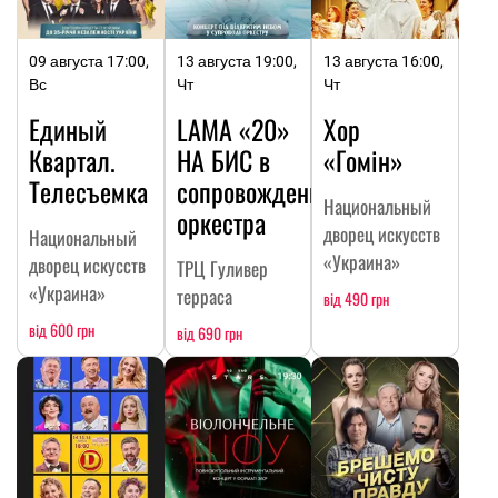
09 августа 17:00,
13 августа 19:00,
13 августа 16:00,
Вс
Чт
Чт
Единый
LAMA «20»
Хор
Квартал.
НА БИC в
«Гомін»
Телесъемка
сопровождении
Национальный
оркестра
дворец искусств
Национальный
«Украина»
дворец искусств
ТРЦ Гуливер
«Украина»
терраса
від 490 грн
від 600 грн
від 690 грн