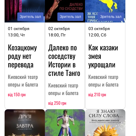
Зритель зал
Зритель зал
Зритель зал
01 октября
02 октября
03 октября
13:00, Чт
18:00, Пт
12:00, Сб
Козацкому
Далеко по
Как казаки
роду нет
соседству
змея
перевода
Истории в
укрощали
стиле Танго
Киевский театр
Киевский театр
оперы и балета
оперы и балета
Киевский театр
оперы и балета
від 150 грн
від 210 грн
від 250 грн