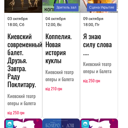
Зритель зал
Сцена-Укрытие
03 октября
04 октября
09 октября
18:00, Сб
12:00, Вс
18:00, Пт
Киевский
Коппелия.
Я знаю
современный
Новая
силу слова
балет.
история
....
Друзья.
куклы
Киевский театр
Завтра.
оперы и балета
Киевский театр
Раду
оперы и балета
від 250 грн
Поклитару.
від 210 грн
Киевский театр
оперы и балета
від 250 грн