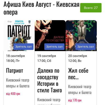
Афиша Киев Август - Киевская
Всего: 27
опера
Зритель зал
Зритель зал
Зритель зал
18 сентября
19 сентября
20 сентября
18:00, Пт
17:00, Сб
12:00, Вс
Патриот
Далеко по
Жил себе
соседству
пес…
Киевский театр
Истории в
оперы и балета
Киевский театр
стиле Танго
оперы и балета
від 400 грн
Киевский театр
від 170 грн