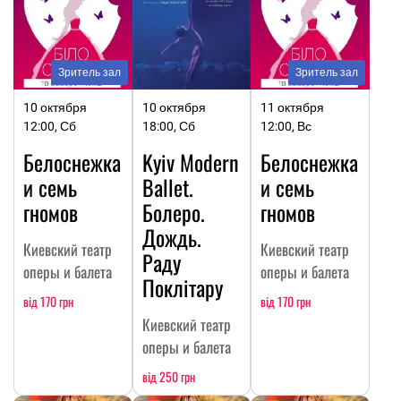
Зритель зал
Зритель зал
10 октября
10 октября
11 октября
12:00, Сб
18:00, Сб
12:00, Вс
Белоснежка
Kyiv Modern
Белоснежка
и семь
Ballet.
и семь
гномов
Болеро.
гномов
Дождь.
Киевский театр
Киевский театр
Раду
оперы и балета
оперы и балета
Поклітару
від 170 грн
від 170 грн
Киевский театр
оперы и балета
від 250 грн