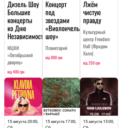
Дизель Шоу
Концерт
Лжём
Большие
под
чистую
концерты
звездами
правду
ко Дню
«Виолончельное
Культурный
Независимости
шоу»
центр Freedom
Hall (Фридом
МЦКИ
Планетарий
Холл)
«Октябрьский
від 800 грн
дворец»
від 250 грн
від 400 грн
15 августа 20:00,
15 августа 17:00,
15 августа 15:00,
Сб
Сб
Сб