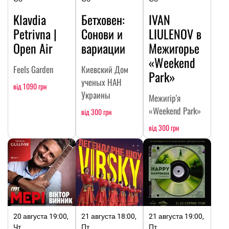
Klavdia
Бетховен:
IVAN
Petrivna |
Сонови и
LIULENOV в
Open Air
вариации
Межигорье
«Weekend
Feels Garden
Киевский Дом
Park»
ученых НАН
від 1090 грн
Украины
Межигір'я
«Weekend Park»
від 300 грн
від 300 грн
20 августа 19:00,
21 августа 18:00,
21 августа 19:00,
Чт
Пт
Пт