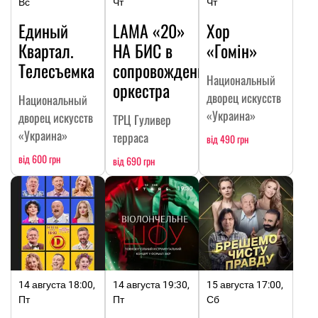
Вс
Чт
Чт
Единый
LAMA «20»
Хор
Квартал.
НА БИC в
«Гомін»
Телесъемка
сопровождении
Национальный
оркестра
дворец искусств
Национальный
«Украина»
дворец искусств
ТРЦ Гуливер
«Украина»
терраса
від 490 грн
від 600 грн
від 690 грн
14 августа 18:00,
14 августа 19:30,
15 августа 17:00,
Пт
Пт
Сб