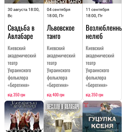
30 августа 18:00,
04 сентября
11 сентября
Вс
18:00, Пт
18:00, Пт
Свадьба в
Львовское
Возлюбленный
Авлабаре
танго
нелюб
Киевский
Киевский
Киевский
академический
академический
академический
театр
театр
театр
Украинского
Украинского
Украинского
фольклора
фольклора
фольклора
«Берегиня»
«Берегиня»
«Берегиня»
від 350 грн
від 400 грн
від 350 грн