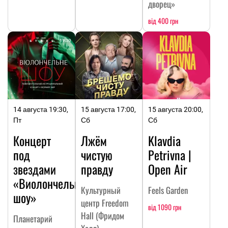
дворец»
від 400 грн
14 августа 19:30,
15 августа 17:00,
15 августа 20:00,
Пт
Сб
Сб
Концерт
Лжём
Klavdia
под
чистую
Petrivna |
звездами
правду
Open Air
«Виолончельное
Культурный
Feels Garden
шоу»
центр Freedom
від 1090 грн
Hall (Фридом
Планетарий