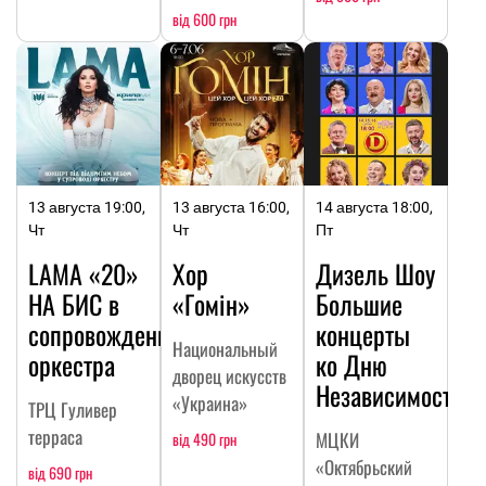
від 600 грн
13 августа 19:00,
13 августа 16:00,
14 августа 18:00,
Чт
Чт
Пт
LAMA «20»
Хор
Дизель Шоу
НА БИC в
«Гомін»
Большие
сопровождении
концерты
Национальный
оркестра
ко Дню
дворец искусств
Независимости
«Украина»
ТРЦ Гуливер
терраса
МЦКИ
від 490 грн
«Октябрьский
від 690 грн