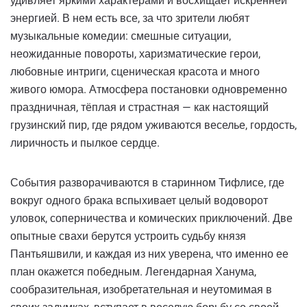
удивляет яркими характерами и восхищает искренней
энергией. В нем есть все, за что зрители любят
музыкальные комедии: смешные ситуации,
неожиданные повороты, харизматические герои,
любовные интриги, сценическая красота и много
живого юмора. Атмосфера постановки одновременно
праздничная, тёплая и страстная — как настоящий
грузинский пир, где рядом уживаются веселье, гордость,
лиричность и пылкое сердце.
События разворачиваются в старинном Тифлисе, где
вокруг одного брака вспыхивает целый водоворот
уловок, соперничества и комических приключений. Две
опытные свахи берутся устроить судьбу князя
Пантьяшвили, и каждая из них уверена, что именно ее
план окажется победным. Легендарная Ханума,
сообразительная, изобретательная и неутомимая в