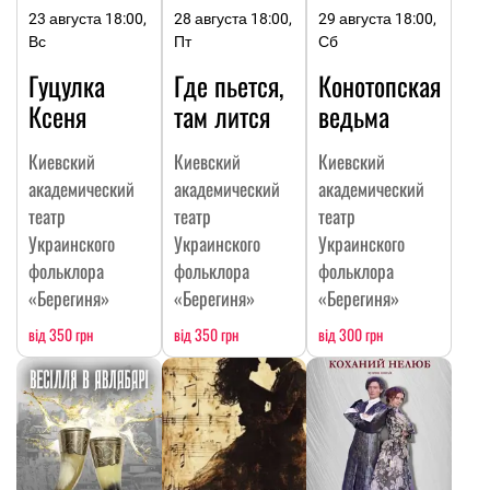
23 августа 18:00,
28 августа 18:00,
29 августа 18:00,
Вс
Пт
Сб
Гуцулка
Где пьется,
Конотопская
Ксеня
там лится
ведьма
Киевский
Киевский
Киевский
академический
академический
академический
театр
театр
театр
Украинского
Украинского
Украинского
фольклора
фольклора
фольклора
«Берегиня»
«Берегиня»
«Берегиня»
від 350 грн
від 350 грн
від 300 грн