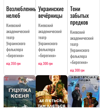
Возлюбленный
Украинские
Тени
нелюб
вечёрницы
забытых
предков
Киевский
Киевский
академический
академический
Киевский
театр
театр
академический
Украинского
Украинского
театр
фольклора
фольклора
Украинского
«Берегиня»
«Берегиня»
фольклора
«Берегиня»
від 350 грн
від 300 грн
від 300 грн