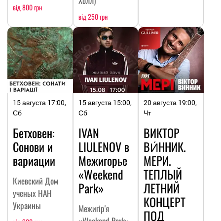
Холл)
від 800 грн
від 250 грн
15 августа 17:00,
15 августа 15:00,
20 августа 19:00,
Сб
Сб
Чт
Бетховен:
IVAN
ВИКТОР
Сонови и
LIULENOV в
ВИ́ННИК.
вариации
Межигорье
МЕРИ.
«Weekend
ТЕПЛЫЙ
Киевский Дом
Park»
ЛЕТНИЙ
ученых НАН
КОНЦЕРТ
Украины
Межигір'я
ПОД
«Weekend Park»