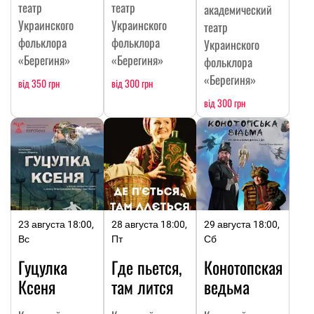
театр
театр
академический
Украинского
Украинского
театр
фольклора
фольклора
Украинского
«Берегиня»
«Берегиня»
фольклора
«Берегиня»
від 350 грн
від 300 грн
від 300 грн
23 августа 18:00,
28 августа 18:00,
29 августа 18:00,
Вс
Пт
Сб
Гуцулка
Где пьется,
Конотопская
Ксеня
там лится
ведьма