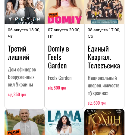
06 августа 18:00,
07 августа 20:00,
08 августа 17:00,
Чт
Пт
Сб
Третий
Domiy в
Единый
лишний
Feels
Квартал.
Garden
Телесъемка
Дом офицеров
Вооруженных
Feels Garden
Национальный
сил Украины
дворец искусств
від 800 грн
«Украина»
від 350 грн
від 600 грн