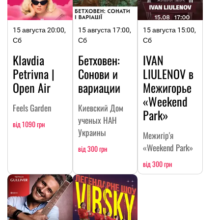
15 августа 20:00,
15 августа 17:00,
15 августа 15:00,
Сб
Сб
Сб
Klavdia
Бетховен:
IVAN
Petrivna |
Сонови и
LIULENOV в
Open Air
вариации
Межигорье
«Weekend
Feels Garden
Киевский Дом
Park»
ученых НАН
від 1090 грн
Украины
Межигір'я
«Weekend Park»
від 300 грн
від 300 грн