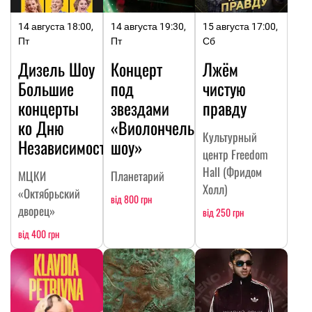
14 августа 18:00,
14 августа 19:30,
15 августа 17:00,
Пт
Пт
Сб
Дизель Шоу
Концерт
Лжём
Большие
под
чистую
концерты
звездами
правду
ко Дню
«Виолончельное
Культурный
Независимости
шоу»
центр Freedom
Hall (Фридом
МЦКИ
Планетарий
Холл)
«Октябрьский
від 800 грн
дворец»
від 250 грн
від 400 грн