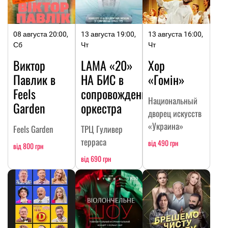
08 августа 20:00,
13 августа 19:00,
13 августа 16:00,
Сб
Чт
Чт
Виктор
LAMA «20»
Хор
Павлик в
НА БИC в
«Гомін»
Feels
сопровождении
Национальный
Garden
оркестра
дворец искусств
«Украина»
Feels Garden
ТРЦ Гуливер
терраса
від 490 грн
від 800 грн
від 690 грн