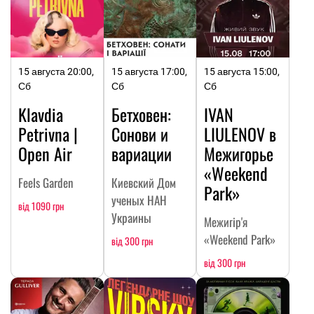
15 августа 20:00,
15 августа 17:00,
15 августа 15:00,
Сб
Сб
Сб
Klavdia
Бетховен:
IVAN
Petrivna |
Сонови и
LIULENOV в
Open Air
вариации
Межигорье
«Weekend
Feels Garden
Киевский Дом
Park»
ученых НАН
від 1090 грн
Украины
Межигір'я
«Weekend Park»
від 300 грн
від 300 грн