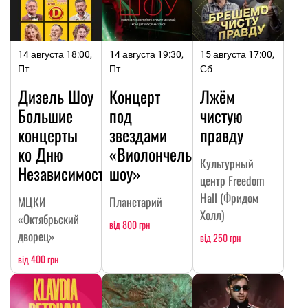
14 августа 18:00,
14 августа 19:30,
15 августа 17:00,
Пт
Пт
Сб
Дизель Шоу
Концерт
Лжём
Большие
под
чистую
концерты
звездами
правду
ко Дню
«Виолончельное
Культурный
Независимости
шоу»
центр Freedom
Hall (Фридом
МЦКИ
Планетарий
Холл)
«Октябрьский
від 800 грн
дворец»
від 250 грн
від 400 грн