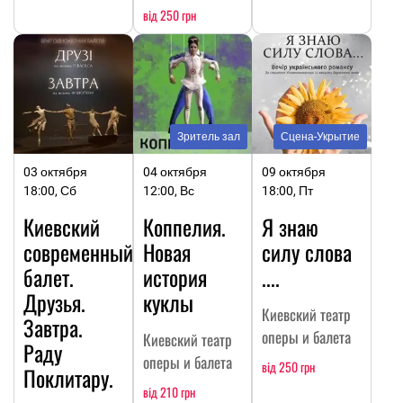
від 250 грн
Зритель зал
Сцена-Укрытие
03 октября
04 октября
09 октября
18:00, Сб
12:00, Вс
18:00, Пт
Киевский
Коппелия.
Я знаю
современный
Новая
силу слова
балет.
история
....
Друзья.
куклы
Киевский театр
Завтра.
оперы и балета
Киевский театр
Раду
оперы и балета
від 250 грн
Поклитару.
від 210 грн