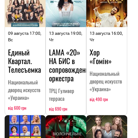
09 августа 17:00,
13 августа 19:00,
13 августа 16:00,
Вс
Чт
Чт
Единый
LAMA «20»
Хор
Квартал.
НА БИC в
«Гомін»
Телесъемка
сопровождении
Национальный
оркестра
дворец искусств
Национальный
«Украина»
дворец искусств
ТРЦ Гуливер
«Украина»
терраса
від 490 грн
від 600 грн
від 690 грн