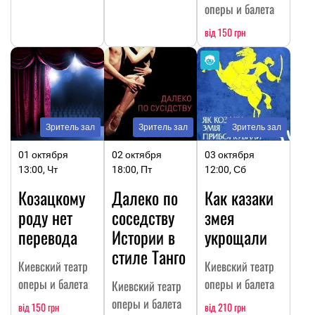
оперы и балета
від 150 грн
Зритель зал
Зритель зал
Зритель зал
01 октября
02 октября
03 октября
13:00, Чт
18:00, Пт
12:00, Сб
Козацкому
Далеко по
Как казаки
роду нет
соседству
змея
перевода
Истории в
укрощали
стиле Танго
Киевский театр
Киевский театр
оперы и балета
оперы и балета
Киевский театр
оперы и балета
від 150 грн
від 210 грн