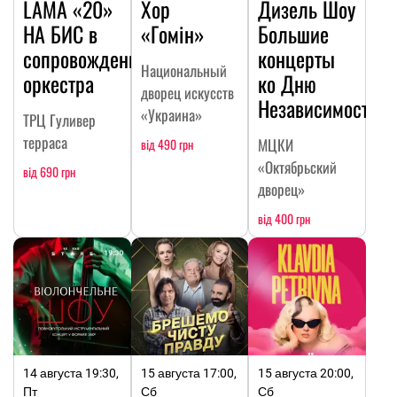
LAMA «20»
Хор
Дизель Шоу
НА БИC в
«Гомін»
Большие
сопровождении
концерты
Национальный
оркестра
ко Дню
дворец искусств
Независимости
«Украина»
ТРЦ Гуливер
терраса
МЦКИ
від 490 грн
«Октябрьский
від 690 грн
дворец»
від 400 грн
14 августа 19:30,
15 августа 17:00,
15 августа 20:00,
Пт
Сб
Сб