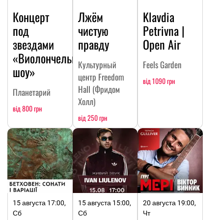
Концерт
Лжём
Klavdia
под
чистую
Petrivna |
звездами
правду
Open Air
«Виолончельное
Культурный
Feels Garden
шоу»
центр Freedom
від 1090 грн
Hall (Фридом
Планетарий
Холл)
від 800 грн
від 250 грн
15 августа 17:00,
15 августа 15:00,
20 августа 19:00,
Сб
Сб
Чт