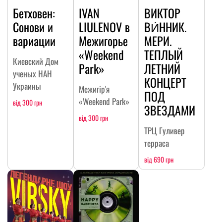
Бетховен:
IVAN
ВИКТОР
Сонови и
LIULENOV в
ВИ́ННИК.
вариации
Межигорье
МЕРИ.
«Weekend
ТЕПЛЫЙ
Киевский Дом
Park»
ЛЕТНИЙ
ученых НАН
КОНЦЕРТ
Украины
Межигір'я
ПОД
«Weekend Park»
від 300 грн
ЗВЕЗДАМИ
від 300 грн
ТРЦ Гуливер
терраса
від 690 грн