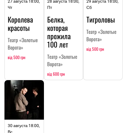
27 августа 18:00,
28 августа 18:00,
29 августа 18:00,
Чт
Пт
Сб
Королева
Белка,
Тигроловы
красоты
которая
Театр «Золотые
прожила
Ворота»
Театр «Золотые
100 лет
Ворота»
від 500 грн
Театр «Золотые
від 500 грн
Ворота»
від 600 грн
30 августа 18:00,
Вс