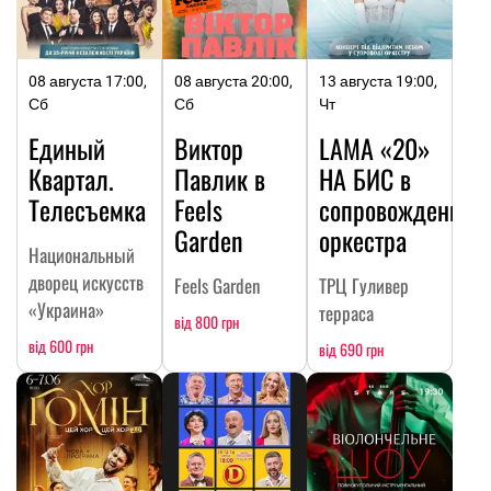
08 августа 17:00,
08 августа 20:00,
13 августа 19:00,
Сб
Сб
Чт
Единый
Виктор
LAMA «20»
Квартал.
Павлик в
НА БИC в
Телесъемка
Feels
сопровождении
Garden
оркестра
Национальный
дворец искусств
Feels Garden
ТРЦ Гуливер
«Украина»
терраса
від 800 грн
від 600 грн
від 690 грн