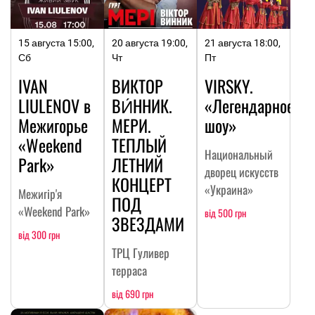
15 августа 15:00,
20 августа 19:00,
21 августа 18:00,
Сб
Чт
Пт
IVAN
ВИКТОР
VIRSKY.
LIULENOV в
ВИ́ННИК.
«Легендарное
Межигорье
МЕРИ.
шоу»
«Weekend
ТЕПЛЫЙ
Национальный
Park»
ЛЕТНИЙ
дворец искусств
КОНЦЕРТ
«Украина»
Межигір'я
ПОД
«Weekend Park»
від 500 грн
ЗВЕЗДАМИ
від 300 грн
ТРЦ Гуливер
терраса
від 690 грн