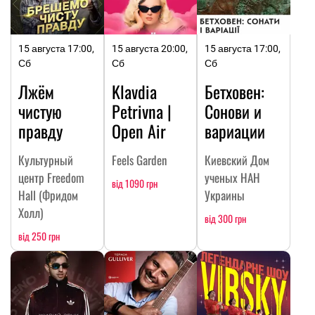
15 августа 17:00,
15 августа 20:00,
15 августа 17:00,
Сб
Сб
Сб
Лжём
Klavdia
Бетховен:
чистую
Petrivna |
Сонови и
правду
Open Air
вариации
Культурный
Feels Garden
Киевский Дом
центр Freedom
ученых НАН
від 1090 грн
Hall (Фридом
Украины
Холл)
від 300 грн
від 250 грн