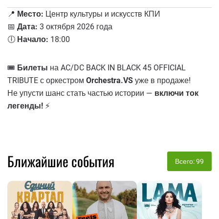
📍
Место:
Центр культуры и искусств КПИ
📅
Дата:
3 октября 2026 года
🕕
Начало:
18:00
🎟️
Билеты
на AC/DC BACK IN BLACK 45 OFFICIAL
TRIBUTE с оркестром
Orchestra.VS
уже в продаже!
Не упусти шанс стать частью истории —
включи ток
легенды!
⚡
Ближайшие события
Всего: 99