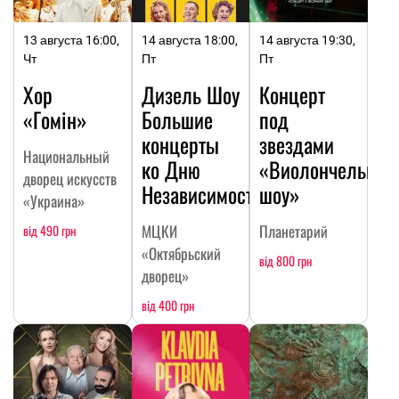
13 августа 16:00,
14 августа 18:00,
14 августа 19:30,
Чт
Пт
Пт
Хор
Дизель Шоу
Концерт
«Гомін»
Большие
под
концерты
звездами
Национальный
ко Дню
«Виолончельное
дворец искусств
Независимости
шоу»
«Украина»
МЦКИ
Планетарий
від 490 грн
«Октябрьский
від 800 грн
дворец»
від 400 грн