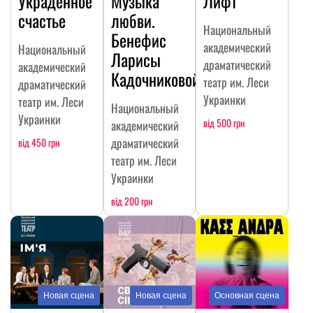
Украденное
Музыка
Лифт
счастье
любви.
Национальный
Бенефис
академический
Национальный
Ларисы
драматический
академический
Кадочниковой
театр им. Леси
драматический
Украинки
театр им. Леси
Национальный
Украинки
від 500 грн
академический
драматический
від 450 грн
театр им. Леси
Украинки
від 200 грн
Новая сцена
Новая сцена
Основная сцена