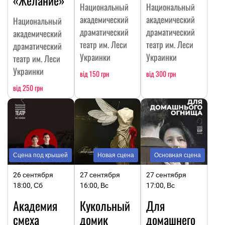
Национальный
Национальный
академический
академический
Национальный
драматический
драматический
академический
театр им. Леси
театр им. Леси
драматический
Украинки
Украинки
театр им. Леси
Украинки
від 150 грн
від 300 грн
від 250 грн
Сцена под крышей
Новая сцена
Основная сцена
26 сентября
27 сентября
27 сентября
18:00, Сб
16:00, Вс
17:00, Вс
Академия
Кукольный
Для
смеха
домик
домашнего