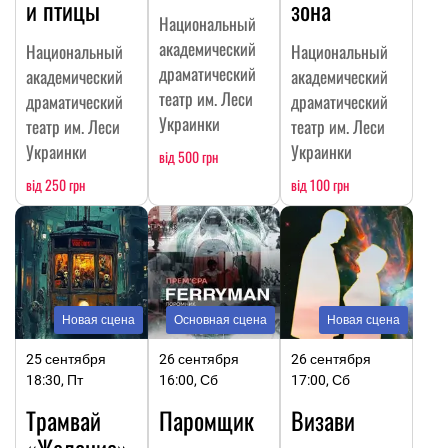
и птицы
зона
Национальный
академический
Национальный
Национальный
драматический
академический
академический
театр им. Леси
драматический
драматический
Украинки
театр им. Леси
театр им. Леси
Украинки
Украинки
від 500 грн
від 250 грн
від 100 грн
Новая сцена
Основная сцена
Новая сцена
25 сентября
26 сентября
26 сентября
18:30, Пт
16:00, Сб
17:00, Сб
Трамвай
Паромщик
Визави
«Желание»