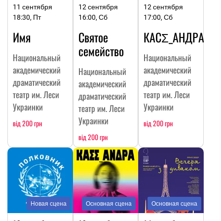
11 сентября
12 сентября
12 сентября
18:30, Пт
16:00, Сб
17:00, Сб
Имя
Святое
КАСΣ_АНДРА
семейство
Национальный
Национальный
академический
академический
Национальный
драматический
драматический
академический
театр им. Леси
театр им. Леси
драматический
Украинки
Украинки
театр им. Леси
Украинки
від 200 грн
від 200 грн
від 200 грн
Новая сцена
Основная сцена
Основная сцена