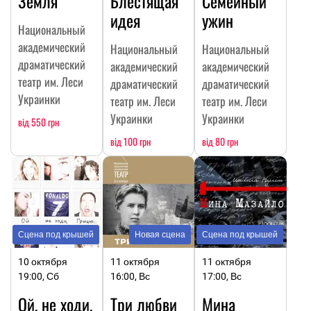
Земля
Блестящая
Семейный
идея
ужин
Национальный
академический
Национальный
Национальный
драматический
академический
академический
театр им. Леси
драматический
драматический
Украинки
театр им. Леси
театр им. Леси
Украинки
Украинки
від 550 грн
від 100 грн
від 80 грн
Сцена под крышей
Новая сцена
Сцена под крышей
10 октября
11 октября
11 октября
19:00, Сб
16:00, Вс
17:00, Вс
Ой, не ходи,
Три любви
Мина