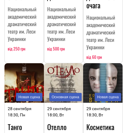
очага
Национальный
Национальный
академический
академический
Национальный
драматический
драматический
академический
театр им. Леси
театр им. Леси
драматический
Украинки
Украинки
театр им. Леси
Украинки
від 250 грн
від 500 грн
від 60 грн
Новая сцена
Основная сцена
Новая сцена
28 сентября
29 сентября
29 сентября
18:30, Пн
18:00, Вт
18:30, Вт
Танго
Отелло
Косметика