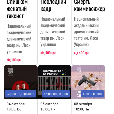
Слишком
Последний
Смерть
женатый
кадр
коммивояжера
таксист
Национальный
Национальный
академический
академический
Национальный
драматический
драматический
академический
театр им. Леси
театр им. Леси
драматический
Украинки
Украинки
театр им. Леси
Украинки
від 400 грн
від 400 грн
від 100 грн
Сцена под крышей
Основная сцена
Новая сцена
04 октября
05 октября
05 октября
18:00, Вс
18:00, Пн
18:30, Пн