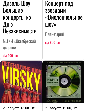
Дизель Шоу
Концерт под
Большие
звездами
концерты ко
«Виолончельное
Дню
шоу»
Независимости
Планетарий
МЦКИ «Октябрьский
від 800 грн
дворец»
від 400 грн
21 августа 18:00, Пт
21 августа 19:00, Пт