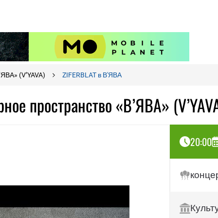
’ЯВА» (V’YAVA)
ZIFERBLAT в В'ЯВА
рное пространство «В’ЯВА» (V’YAV
20:00
конце
Культ