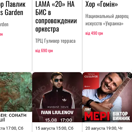
ор Павлик
LAMA «20» НА
Хор «Гомін»
ls Garden
БИC в
Национальный дворец
сопровождении
искусств «Украина»
arden
оркестра
від 490 грн
рн
ТРЦ Гуливер терраса
від 690 грн
ста 17:00, Сб
15 августа 15:00, Сб
20 августа 19:00, Чт