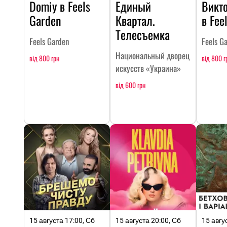
Domiy в Feels
Единый
Викт
Garden
Квартал.
в Fee
Телесъемка
Feels Garden
Feels G
Национальный дворец
від 800 грн
від 800 г
искусств «Украина»
від 600 грн
15 августа 17:00, Сб
15 августа 20:00, Сб
15 авгу