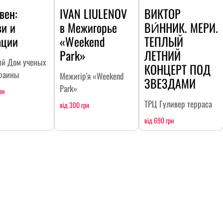
вен:
IVAN LIULENOV
ВИКТОР
ви и
в Межигорье
ВИ́ННИК. МЕРИ.
ации
«Weekend
ТЕПЛЫЙ
Park»
ЛЕТНИЙ
ий Дом ученых
КОНЦЕРТ ПОД
раины
Межигір'я «Weekend
ЗВЕЗДАМИ
Park»
рн
ТРЦ Гуливер терраса
від 300 грн
від 690 грн