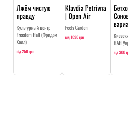
Лжём чистую
Klavdia Petrivna
Бетхо
правду
| Open Air
Соно
вари
Культурный центр
Feels Garden
Freedom Hall (Фридом
Киевск
від 1090 грн
Холл)
НАН Ук
від 250 грн
від 300 г