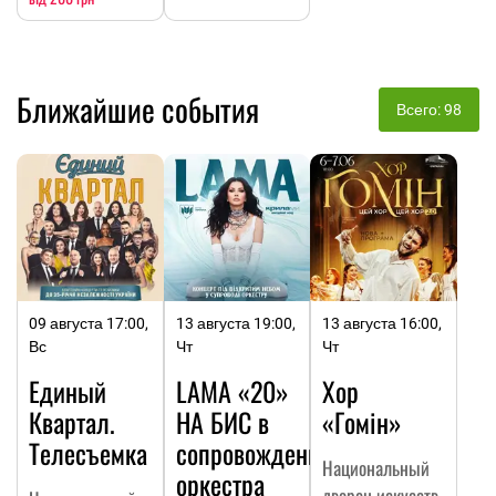
Ближайшие события
Всего: 98
09 августа 17:00,
13 августа 19:00,
13 августа 16:00,
Вс
Чт
Чт
Единый
LAMA «20»
Хор
Квартал.
НА БИC в
«Гомін»
Телесъемка
сопровождении
Национальный
оркестра
дворец искусств