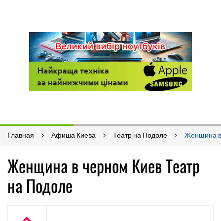
Главная
Афиша Киева
Театр на Подоле
Женщина в
Женщина в черном Киев Театр
на Подоле