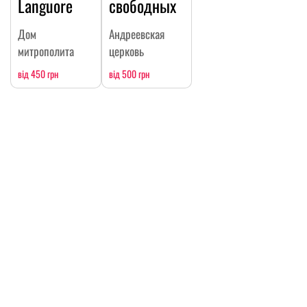
Languore
свободных
Дом
Андреевская
митрополита
церковь
від 450 грн
від 500 грн