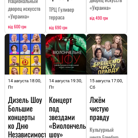
Национальный
«Украина»
дворец искусств
ТРЦ Гуливер
«Украина»
терраса
від 490 грн
від 600 грн
від 690 грн
14 августа 18:00,
14 августа 19:30,
15 августа 17:00,
Пт
Пт
Сб
Дизель Шоу
Концерт
Лжём
Большие
под
чистую
концерты
звездами
правду
ко Дню
«Виолончельное
Культурный
Независимости
шоу»
центр Freedom