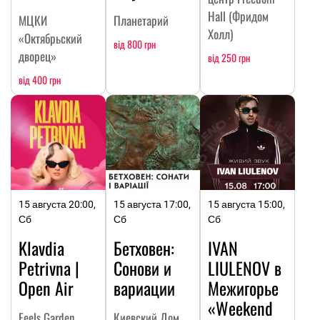
Hall (Фридом
МЦКИ
Планетарий
Холл)
«Октябрьский
від 800 грн
дворец»
від 250 грн
від 400 грн
15 августа 20:00,
15 августа 17:00,
15 августа 15:00,
Сб
Сб
Сб
Klavdia
Бетховен:
IVAN
Petrivna |
Сонови и
LIULENOV в
Open Air
вариации
Межигорье
«Weekend
Feels Garden
Киевский Дом