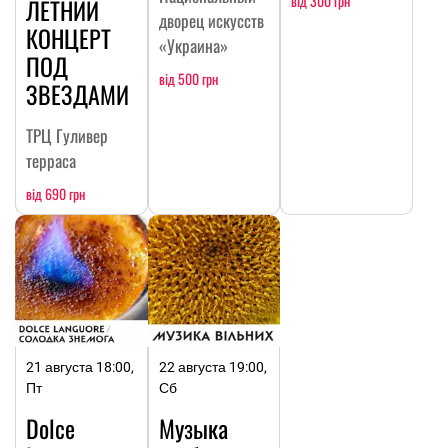
від 300 грн
ЛЕТНИЙ
дворец искусств
КОНЦЕРТ
«Украина»
ПОД
від 500 грн
ЗВЕЗДАМИ
ТРЦ Гуливер
терраса
від 690 грн
21 августа 18:00,
22 августа 19:00,
Пт
Сб
Dolce
Музыка