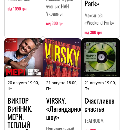
Park»
ученых НАН
від 1090 грн
Украины
Межигір'я
«Weekend Park»
від 300 грн
від 300 грн
20 августа 19:00,
21 августа 18:00,
21 августа 19:00,
Чт
Пт
Пт
ВИКТОР
VIRSKY.
Счастливое
ВИ́ННИК.
«Легендарное
счастье
МЕРИ.
шоу»
TEATROOM
ТЕПЛЫЙ
Национальный