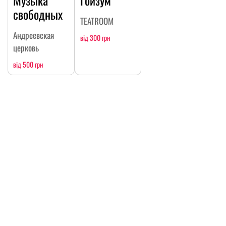
Музыка
Гойзум
свободных
TEATROOM
Андреевская
від 300 грн
церковь
від 500 грн