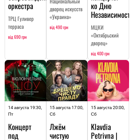
Национальный
оркестра
ко Дню
дворец искусств
Независимости
«Украина»
ТРЦ Гуливер
терраса
МЦКИ
від 490 грн
«Октябрьский
від 690 грн
дворец»
від 400 грн
14 августа 19:30,
15 августа 17:00,
15 августа 20:00,
Пт
Сб
Сб
Концерт
Лжём
Klavdia
под
чистую
Petrivna |