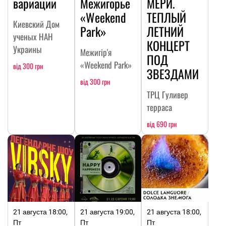
вариации
Межигорье
МЕРИ.
«Weekend
ТЕПЛЫЙ
Киевский Дом
Park»
ЛЕТНИЙ
ученых НАН
КОНЦЕРТ
Украины
Межигір'я
ПОД
«Weekend Park»
від 300 грн
ЗВЕЗДАМИ
від 300 грн
ТРЦ Гуливер
терраса
від 690 грн
21 августа 18:00,
21 августа 19:00,
21 августа 18:00,
Пт
Пт
Пт