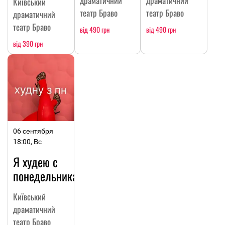
драматичний
драматичний
Київський
театр Браво
театр Браво
драматичний
театр Браво
від 490 грн
від 490 грн
від 390 грн
06 сентября
18:00, Вс
Я худею с
понедельника.
Київський
драматичний
театр Браво