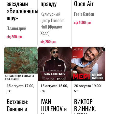
звездами
правду
Open Air
«Виолончельное
Культурный
Feels Garden
шоу»
центр Freedom
від 1090 грн
Hall (Фридом
Планетарий
Холл)
від 800 грн
від 250 грн
15 августа 17:00,
15 августа 15:00,
20 августа 19:00,
Сб
Сб
Чт
Бетховен:
IVAN
ВИКТОР
Сонови и
LIULENOV в
ВИ́ННИК.