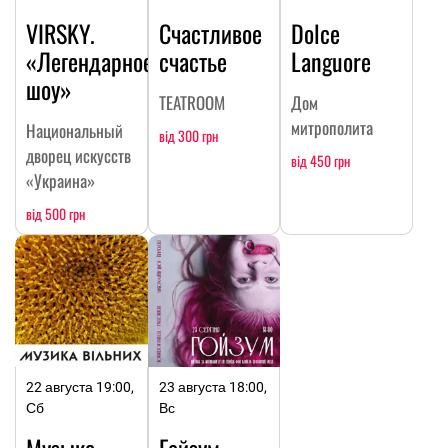
VIRSKY.
Счастливое
Dolce
«Легендарное
счастье
Languore
шоу»
TEATROOM
Дом
митрополита
Национальный
від 300 грн
дворец искусств
від 450 грн
«Украина»
від 500 грн
22 августа 19:00,
23 августа 18:00,
Сб
Вс