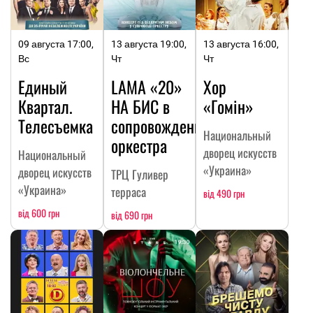
09 августа 17:00,
13 августа 19:00,
13 августа 16:00,
Вс
Чт
Чт
Единый
LAMA «20»
Хор
Квартал.
НА БИC в
«Гомін»
Телесъемка
сопровождении
Национальный
оркестра
дворец искусств
Национальный
«Украина»
дворец искусств
ТРЦ Гуливер
«Украина»
терраса
від 490 грн
від 600 грн
від 690 грн