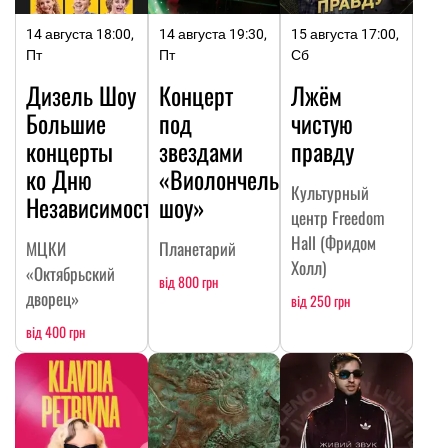
14 августа 18:00,
14 августа 19:30,
15 августа 17:00,
Пт
Пт
Сб
Дизель Шоу
Концерт
Лжём
Большие
под
чистую
концерты
звездами
правду
ко Дню
«Виолончельное
Культурный
Независимости
шоу»
центр Freedom
Hall (Фридом
МЦКИ
Планетарий
Холл)
«Октябрьский
від 800 грн
дворец»
від 250 грн
від 400 грн