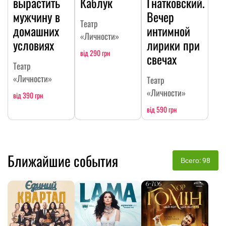
вырастить
Каблук
Гнатковский.
мужчину в
Вечер
Театр
домашних
интимной
«Личности»
условиях
лирики при
від 290 грн
свечах
Театр
«Личности»
Театр
«Личности»
від 390 грн
від 590 грн
Ближайшие события
Всего: 98