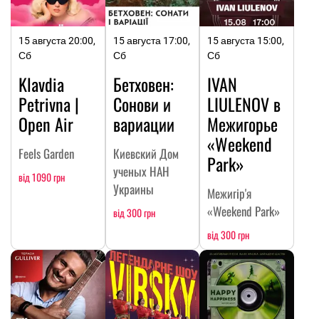
15 августа 20:00,
15 августа 17:00,
15 августа 15:00,
Сб
Сб
Сб
Klavdia
Бетховен:
IVAN
Petrivna |
Сонови и
LIULENOV в
Open Air
вариации
Межигорье
«Weekend
Feels Garden
Киевский Дом
Park»
ученых НАН
від 1090 грн
Украины
Межигір'я
«Weekend Park»
від 300 грн
від 300 грн