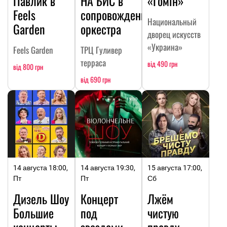
Павлик в
НА БИC в
«Гомін»
Feels
сопровождении
Национальный
Garden
оркестра
дворец искусств
«Украина»
Feels Garden
ТРЦ Гуливер
терраса
від 490 грн
від 800 грн
від 690 грн
14 августа 18:00,
14 августа 19:30,
15 августа 17:00,
Пт
Пт
Сб
Дизель Шоу
Концерт
Лжём
Большие
под
чистую
концерты
звездами
правду