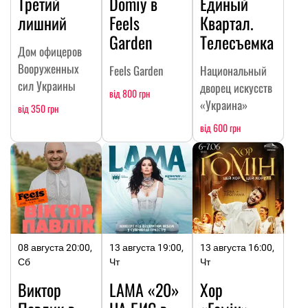
Третий
Domiy в
Единый
лишний
Feels
Квартал.
Garden
Телесъемка
Дом офицеров
Вооруженных
Feels Garden
Национальный
сил Украины
дворец искусств
від 800 грн
«Украина»
від 350 грн
від 600 грн
08 августа 20:00,
13 августа 19:00,
13 августа 16:00,
Сб
Чт
Чт
Виктор
LAMA «20»
Хор