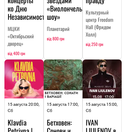
ко Дню
«Виолончельное
Культурный
Независимости
шоу»
центр Freedom
Hall (Фридом
МЦКИ
Планетарий
Холл)
«Октябрьский
від 800 грн
дворец»
від 250 грн
від 400 грн
15 августа 20:00,
15 августа 17:00,
15 августа 15:00,
Сб
Сб
Сб
Klavdia
Бетховен:
IVAN
Petrivna |
Сонови и
LIULENOV в