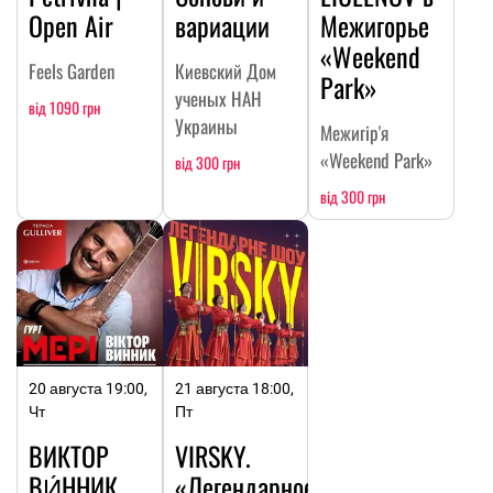
Open Air
вариации
Межигорье
«Weekend
Feels Garden
Киевский Дом
Park»
ученых НАН
від 1090 грн
Украины
Межигір'я
«Weekend Park»
від 300 грн
від 300 грн
20 августа 19:00,
21 августа 18:00,
Чт
Пт
ВИКТОР
VIRSKY.
ВИ́ННИК.
«Легендарное