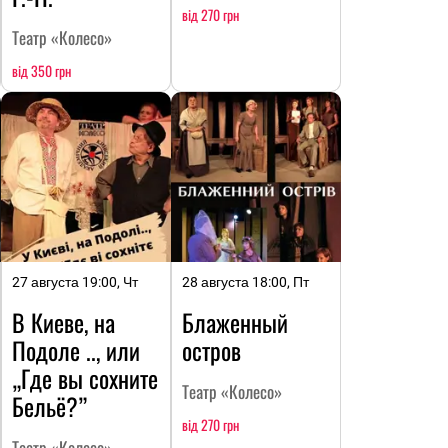
від 270 грн
Театр «Колесо»
від 350 грн
27 августа 19:00, Чт
28 августа 18:00, Пт
В Киеве, на
Блаженный
Подоле .., или
остров
„Где вы сохните
Театр «Колесо»
Бельё?”
від 270 грн
Театр «Колесо»