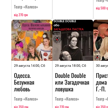
Театр «Колесо»
від 500 г
від 270 грн
29 августа 14:00, Сб
29 августа 18:00, Сб
30 авгу
Одесса.
Double Double
Прис
Безумная
или Загадочная
дома
любовь
ловушка
Г.-П.
Театр «Колесо»
Театр «Колесо»
Театр «
від 350 грн
від 270 грн
від 350 г