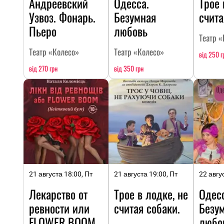
Андреевский
Одесса.
Трое 
Узвоз. Фонарь.
Безумная
счита
Пьеро
любовь
Театр «
Театр «Колесо»
Театр «Колесо»
від 250 г
від 270 грн
від 350 грн
21 августа 18:00, Пт
21 августа 19:00, Пт
22 авгу
Лекарство от
Трое в лодке, не
Одесс
ревности или
считая собаки.
Безу
FLOWER BOOM
любо