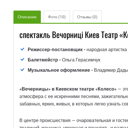
Описание
Фото (10)
Отзывы (0)
спектакль Вечорниці Киев Театр «
Режиссер-постановщик -
народная артистка
Балетмейстр -
Ольга Герасимчук
Музыкальное оформление -
Владимир Дады
«Вечерницы» в Киевском театре «Колесо»
— эт
атмосфера с ее искренними песнями, зажигатель
забавных, ярких, живых, в которых легко узнать 
В центре происшествия — очаровательная и гост
традиций, женщина, умеющая и пошутить, и разрадо