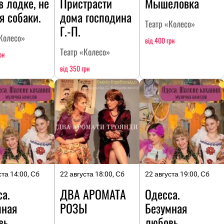
в лодке, не
Пристрасти
Мышеловка
я собаки.
дома господина
Театр «Колесо»
Г.-П.
Колесо»
від 400 грн
Театр «Колесо»
рн
від 350 грн
ста 14:00, Сб
22 августа 18:00, Сб
22 августа 19:00, Сб
а.
ДВА АРОМАТА
Одесса.
мная
РОЗЫ
Безумная
вь
любовь