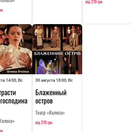
від 270 грн
рн
ста 14:00, Вс
30 августа 18:00, Вс
трасти
Блаженный
 господина
остров
Театр «Колесо»
Колесо»
від 270 грн
рн