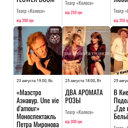
Театр «Колесо»
Театр «Колесо»
Театр «
від 250 грн
від 300 грн
від 350 г
23 августа 19:00, Вс
25 августа 18:00, Вт
25 авгу
«Маэстро
ДВА АРОМАТА
В Кие
Азнавур. Une vie
РОЗЫ
Подол
d'amour»
„Где 
Театр «Колесо»
Моноспектакль
Бель
від 300 грн
Петра Миронова
Театр «