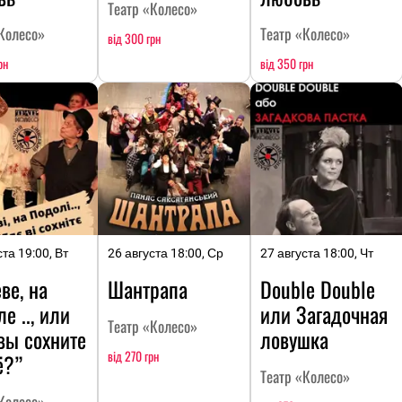
Театр «Колесо»
Колесо»
Театр «Колесо»
від 300 грн
рн
від 350 грн
ста 19:00, Вт
26 августа 18:00, Ср
27 августа 18:00, Чт
ве, на
Шантрапа
Double Double
е .., или
или Загадочная
Театр «Колесо»
вы сохните
ловушка
від 270 грн
ё?”
Театр «Колесо»
Колесо»