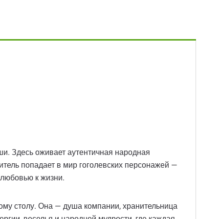
уши. Здесь оживает аутентичная народная
тель попадает в мир гоголевских персонажей —
 любовью к жизни.
му столу. Она — душа компании, хранительница
ергии, веселья и народной мудрости, где каждая