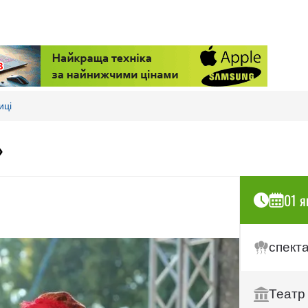
иці
»
01 я
спект
Театр