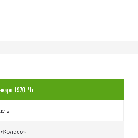
нваря 1970, Чт
акль
 «Колесо»