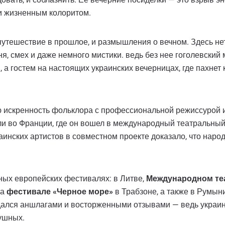
и жизненным колоритом.
утешествие в прошлое, и размышления о вечном. Здесь нет
я, смех и даже немного мистики. ведь без нее гоголевский 
, а гостем на настоящих украинских вечерницах, где пахнет 
ю искренность фольклора с профессиональной режиссурой 
и во Франции, где он вошел в международный театральный
раинских артистов в совместном проекте доказало, что нар
ных европейских фестивалях: в Литве,
Международном те
на
фестивале «Черное море»
в Трабзоне, а также в Румын
ался аншлагами и восторженными отзывами — ведь украинс
ушных.