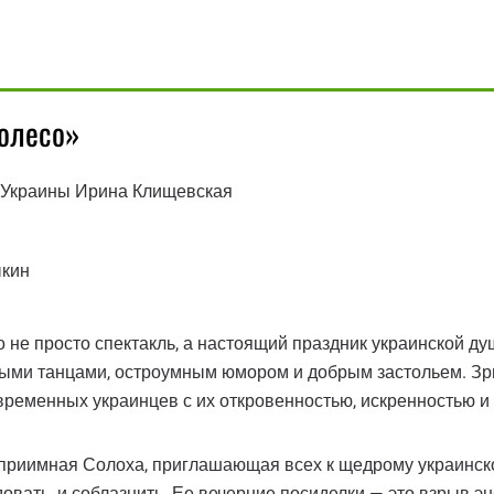
Колесо»
 Украины Ирина Клищевская
кин
о не просто спектакль, а настоящий праздник украинской д
ными танцами, остроумным юмором и добрым застольем. Зри
современных украинцев с их откровенностью, искренностью и
еприимная Солоха, приглашающая всех к щедрому украинско
вать, и соблазнить. Ее вечерние посиделки — это взрыв эн