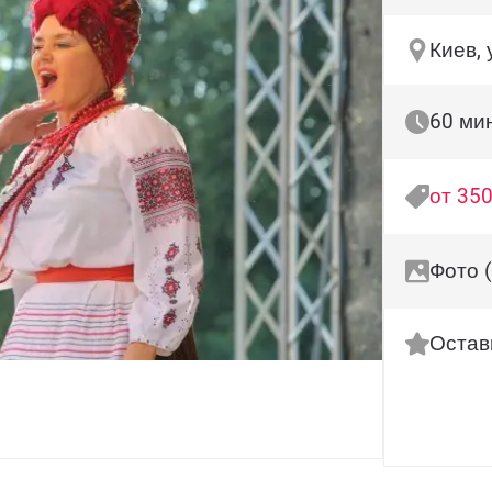
Киев, 
60 ми
от 350
Фото 
Остав