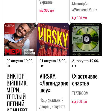
Украины
Межигір'я
«Weekend Park»
від 300 грн
від 300 грн
20 августа 19:00,
21 августа 18:00,
21 августа 19:00,
Чт
Пт
Пт
ВИКТОР
VIRSKY.
Счастливое
ВИ́ННИК.
«Легендарное
счастье
МЕРИ.
шоу»
TEATROOM
ТЕПЛЫЙ
Национальный
від 300 грн
ЛЕТНИЙ
дворец искусств
КОНЦЕРТ