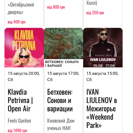
Холл)
«Октябрьский
від 800 грн
дворец»
від 250 грн
від 400 грн
15 августа 20:00,
15 августа 17:00,
15 августа 15:00,
Сб
Сб
Сб
Klavdia
Бетховен:
IVAN
Petrivna |
Сонови и
LIULENOV в
Open Air
вариации
Межигорье
«Weekend
Feels Garden
Киевский Дом
Park»
ученых НАН
від 1090 грн