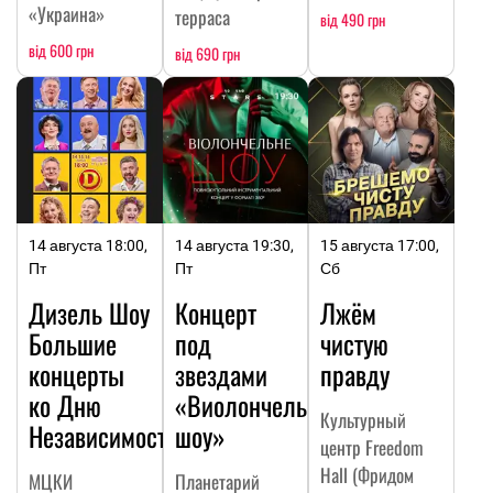
«Украина»
терраса
від 490 грн
від 600 грн
від 690 грн
14 августа 18:00,
14 августа 19:30,
15 августа 17:00,
Пт
Пт
Сб
Дизель Шоу
Концерт
Лжём
Большие
под
чистую
концерты
звездами
правду
ко Дню
«Виолончельное
Культурный
Независимости
шоу»
центр Freedom
Hall (Фридом
МЦКИ
Планетарий