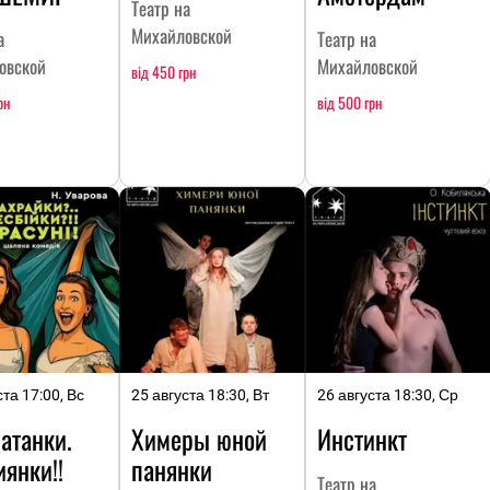
Театр на
Михайловской
а
Театр на
овской
Михайловской
від 450 грн
рн
від 500 грн
ста 17:00, Вс
25 августа 18:30, Вт
26 августа 18:30, Ср
атанки.
Химеры юной
Инстинкт
янки!!
панянки
Театр на