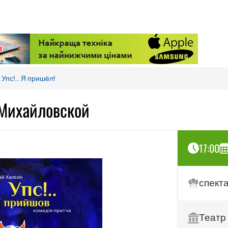
Упс!.. Я пришёл!
а Михайловской
17:00
спект
Театр