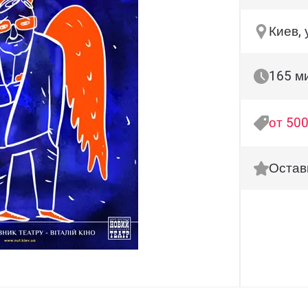
Киев,
165 м
от 500
Остав