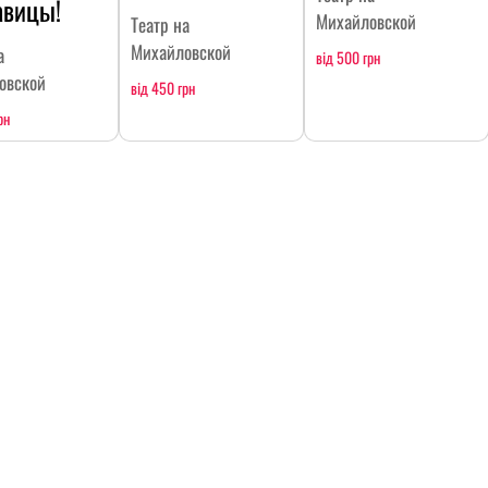
авицы!
Михайловской
Театр на
Михайловской
а
від 500 грн
овской
від 450 грн
рн