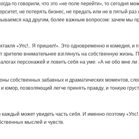
огда-то говорили, что это «не поле перейти», то сегодня мо
ерситет, не потерять бизнес, не предать или не в пятый ра
умываемся над другим, более важным вопросом: зачем мы п
акля «Упс!.. Я пришел!». Это одновременно и комедия, и п
 зрителю внимательнее взглянуть на собственную жизнь. 
иалогах персонажей и ловить себя на уме: «А не обо мне ли 
роны собственных забавных и драматических моментов, сло
 и юмор, позволяющий легче принять правду, и тонкую грус
м каждый может увидеть часть себя. И именно поэтому «Упс!
бственных мыслей и чувств.