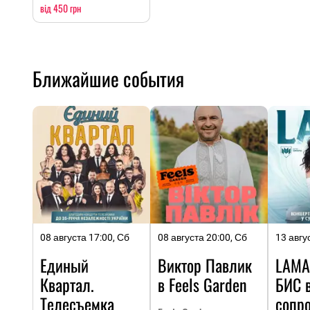
від 450 грн
Ближайшие события
08 августа 17:00, Сб
08 августа 20:00, Сб
13 авгу
Единый
Виктор Павлик
LAMA
Квартал.
в Feels Garden
БИC 
Телесъемка
сопр