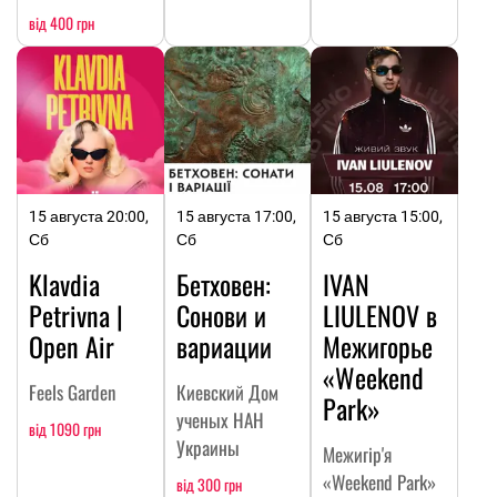
від 400 грн
15 августа 20:00,
15 августа 17:00,
15 августа 15:00,
Сб
Сб
Сб
Klavdia
Бетховен:
IVAN
Petrivna |
Сонови и
LIULENOV в
Open Air
вариации
Межигорье
«Weekend
Feels Garden
Киевский Дом
Park»
ученых НАН
від 1090 грн
Украины
Межигір'я
«Weekend Park»
від 300 грн