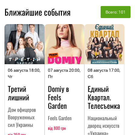
Ближайшие события
Всего: 101
06 августа 18:00,
07 августа 20:00,
08 августа 17:00,
Чт
Пт
Сб
Третий
Domiy в
Единый
лишний
Feels
Квартал.
Garden
Телесъемка
Дом офицеров
Вооруженных
Feels Garden
Национальный
сил Украины
дворец искусств
від 800 грн
«Украина»
від 350 грн