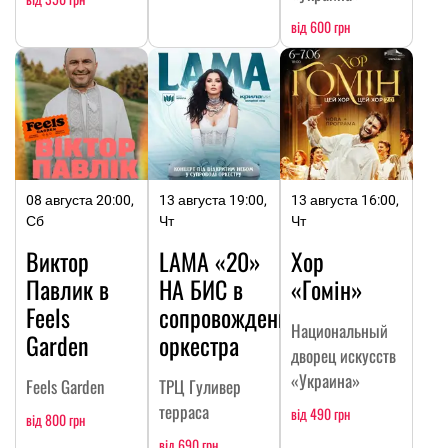
від 600 грн
08 августа 20:00,
13 августа 19:00,
13 августа 16:00,
Сб
Чт
Чт
Виктор
LAMA «20»
Хор
Павлик в
НА БИC в
«Гомін»
Feels
сопровождении
Национальный
Garden
оркестра
дворец искусств
«Украина»
Feels Garden
ТРЦ Гуливер
терраса
від 490 грн
від 800 грн
від 690 грн