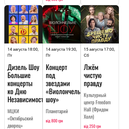
14 августа 18:00,
14 августа 19:30,
15 августа 17:00,
Пт
Пт
Сб
Дизель Шоу
Концерт
Лжём
Большие
под
чистую
концерты
звездами
правду
ко Дню
«Виолончельное
Культурный
Независимости
шоу»
центр Freedom
Hall (Фридом
МЦКИ
Планетарий
Холл)
«Октябрьский
від 800 грн
дворец»
від 250 грн