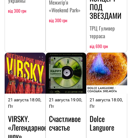
Украины
Межигір'я
ПОД
«Weekend Park»
від 300 грн
ЗВЕЗДАМИ
від 300 грн
ТРЦ Гуливер
терраса
від 690 грн
21 августа 18:00,
21 августа 19:00,
21 августа 18:00,
Пт
Пт
Пт
VIRSKY.
Счастливое
Dolce
«Легендарное
счастье
Languore
шоу»