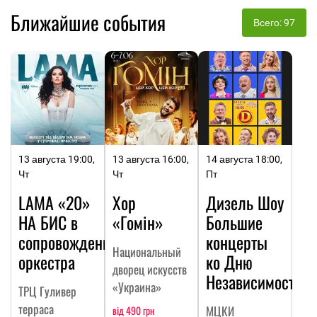
Ближайшие события
Всего: 97
13 августа 19:00,
13 августа 16:00,
14 августа 18:00,
Чт
Чт
Пт
LAMA «20»
Хор
Дизель Шоу
НА БИC в
«Гомін»
Большие
сопровождении
концерты
Национальный
оркестра
ко Дню
дворец искусств
Независимости
«Украина»
ТРЦ Гуливер
терраса
МЦКИ
від 490 грн