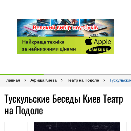
Главная
Афиша Киева
Театр на Подоле
Тускульски
Тускульские Беседы Киев Театр
на Подоле