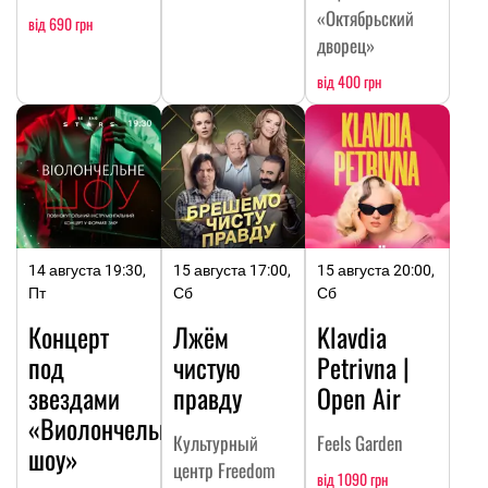
«Октябрьский
від 690 грн
дворец»
від 400 грн
14 августа 19:30,
15 августа 17:00,
15 августа 20:00,
Пт
Сб
Сб
Концерт
Лжём
Klavdia
под
чистую
Petrivna |
звездами
правду
Open Air
«Виолончельное
Культурный
Feels Garden
шоу»
центр Freedom
від 1090 грн