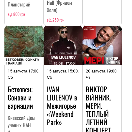
Hall (Фридом
Планетарий
Холл)
від 800 грн
від 250 грн
15 августа 17:00,
15 августа 15:00,
20 августа 19:00,
Сб
Сб
Чт
Бетховен:
IVAN
ВИКТОР
Сонови и
LIULENOV в
ВИ́ННИК.
вариации
Межигорье
МЕРИ.
«Weekend
ТЕПЛЫЙ
Киевский Дом
Park»
ЛЕТНИЙ
ученых НАН
КОНЦЕРТ