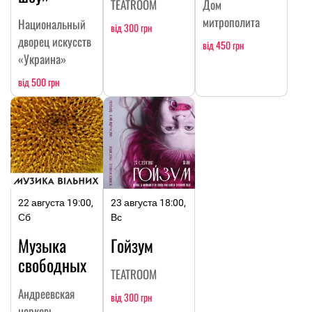
TEATROOM
Дом
митрополита
Национальный
від 300 грн
дворец искусств
від 450 грн
«Украина»
від 500 грн
22 августа 19:00,
23 августа 18:00,
Сб
Вс
Музыка
Гойзум
свободных
TEATROOM
Андреевская
від 300 грн
церковь