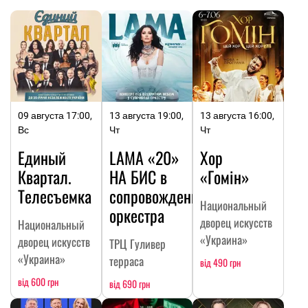
09 августа 17:00,
13 августа 19:00,
13 августа 16:00,
Вс
Чт
Чт
Единый
LAMA «20»
Хор
Квартал.
НА БИC в
«Гомін»
Телесъемка
сопровождении
Национальный
оркестра
дворец искусств
Национальный
«Украина»
дворец искусств
ТРЦ Гуливер
«Украина»
терраса
від 490 грн
від 600 грн
від 690 грн