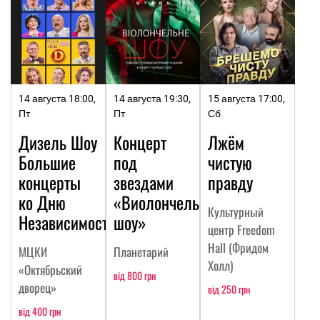
14 августа 18:00,
14 августа 19:30,
15 августа 17:00,
Пт
Пт
Сб
Дизель Шоу
Концерт
Лжём
Большие
под
чистую
концерты
звездами
правду
ко Дню
«Виолончельное
Культурный
Независимости
шоу»
центр Freedom
Hall (Фридом
МЦКИ
Планетарий
Холл)
«Октябрьский
від 800 грн
дворец»
від 250 грн
від 400 грн