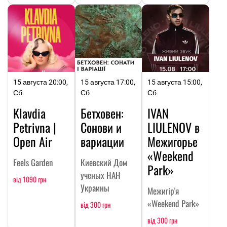
15 августа 20:00,
15 августа 17:00,
15 августа 15:00,
Сб
Сб
Сб
Klavdia
Бетховен:
IVAN
Petrivna |
Сонови и
LIULENOV в
Open Air
вариации
Межигорье
«Weekend
Feels Garden
Киевский Дом
Park»
ученых НАН
від 1090 грн
Украины
Межигір'я
«Weekend Park»
від 300 грн
від 300 грн