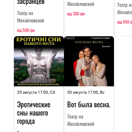
засранцев
Михайловской
Театр н
Михайл
Театр на
від 300 грн
Михайловской
від 450 г
від 500 грн
29 августа 17:00, Сб
30 августа 17:00, Вс
Эротические
Вот была весна.
сны нашего
Театр на
города
Михайловской