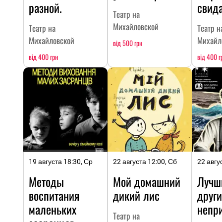
разной.
свид
Театр на
Михайловской
Театр на
Театр н
Михайловской
Михайл
від 500 грн
від 400 грн
від 400 г
19 августа 18:30, Ср
22 августа 12:00, Сб
22 авгу
Методы
Мой домашний
Лучш
воспитания
дикий лис
други
маленьких
непр
Театр на