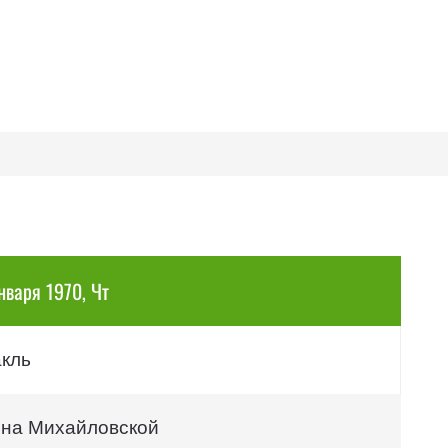
нваря 1970, Чт
акль
 на Михайловской