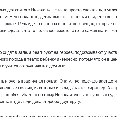
х дел святого Николая» — это не просто спектакль, а увле
ь момент подарков, детям вместе с героями придется выпол
к в школе. Речь идет о простых и понятных вещах, которые п
 или сделать что-то полезное вместе. Это та самая магия, к
сидят в зале, а реагируют на героев, подсказывают, участв
го похода в театр: ребенку интересно, потому что он в це
 и учится сотрудничать с другими.
сть и очень практичная польза. Она мягко подсказывает дет
жедневные мелочи, из которых и складывается характер. А 
де ошибся. Именно поэтому Николай здесь не суровый судья
ся там, где люди делают добро друг другу.
ой атмосферы, живого взаимодействия и истории, после ко