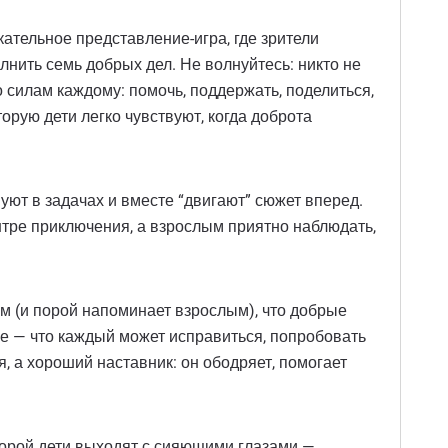
кательное представление-игра, где зрители
нить семь добрых дел. Не волнуйтесь: никто не
о силам каждому: помочь, поддержать, поделиться,
оторую дети легко чувствуют, когда доброта
уют в задачах и вместе “двигают” сюжет вперед.
нтре приключения, а взрослым приятно наблюдать,
ям (и порой напоминает взрослым), что добрые
еще — что каждый может исправиться, попробовать
, а хороший наставник: он ободряет, помогает
торой дети выходят с сияющими глазами —