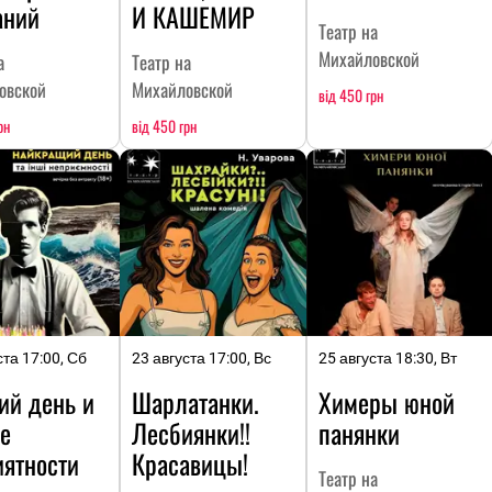
аний
И КАШЕМИР
Театр на
Михайловской
а
Театр на
овской
Михайловской
від 450 грн
рн
від 450 грн
ста 17:00, Сб
23 августа 17:00, Вс
25 августа 18:30, Вт
ий день и
Шарлатанки.
Химеры юной
е
Лесбиянки!!
панянки
иятности
Красавицы!
Театр на