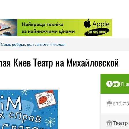
Семь добрых дел святого Николая
лая Киев Театр на Михайловской
01 я
спект
Театр