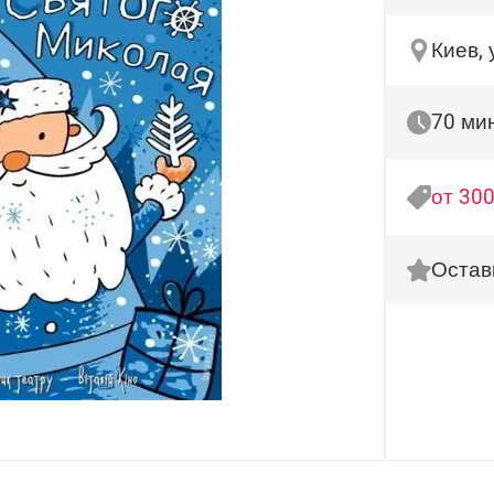
Киев,
70 ми
от 300
Остав