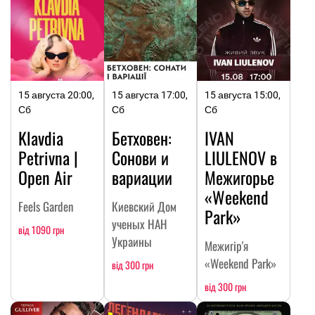
15 августа 20:00,
15 августа 17:00,
15 августа 15:00,
Сб
Сб
Сб
Klavdia
Бетховен:
IVAN
Petrivna |
Сонови и
LIULENOV в
Open Air
вариации
Межигорье
«Weekend
Feels Garden
Киевский Дом
Park»
ученых НАН
від 1090 грн
Украины
Межигір'я
«Weekend Park»
від 300 грн
від 300 грн