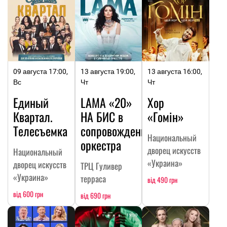
09 августа 17:00,
13 августа 19:00,
13 августа 16:00,
Вс
Чт
Чт
Единый
LAMA «20»
Хор
Квартал.
НА БИC в
«Гомін»
Телесъемка
сопровождении
Национальный
оркестра
дворец искусств
Национальный
«Украина»
дворец искусств
ТРЦ Гуливер
«Украина»
терраса
від 490 грн
від 600 грн
від 690 грн