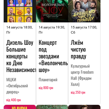
14 августа 18:00,
14 августа 19:30,
15 августа 17:00,
Пт
Пт
Сб
Дизель Шоу
Концерт
Лжём
Большие
под
чистую
концерты
звездами
правду
ко Дню
«Виолончельное
Культурный
Независимости
шоу»
центр Freedom
Hall (Фридом
МЦКИ
Планетарий
Холл)
«Октябрьский
від 800 грн
дворец»
від 250 грн
від 400 грн