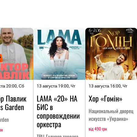
ста 20:00, Сб
13 августа 19:00, Чт
13 августа 16:00, Чт
ор Павлик
LAMA «20» НА
Хор «Гомін»
ls Garden
БИC в
Национальный дворец
сопровождении
искусств «Украина»
arden
оркестра
від 490 грн
рн
ТРЦ Гуливер терраса