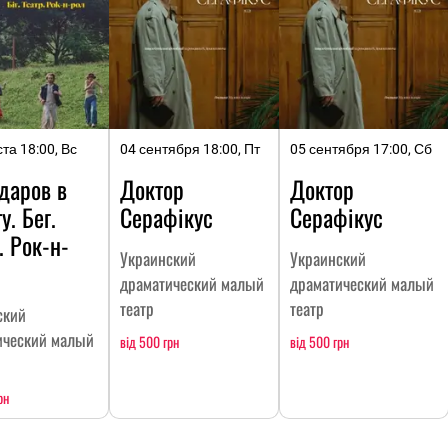
ста 18:00, Вс
04 сентября 18:00, Пт
05 сентября 17:00, Сб
даров в
Доктор
Доктор
у. Бег.
Серафікус
Серафікус
. Рок-н-
Украинский
Украинский
драматический малый
драматический малый
театр
театр
ский
ический малый
від 500 грн
від 500 грн
рн