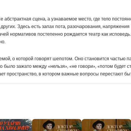
 абстрактная сцена, а узнаваемое место, где тело постоян
других. Здесь есть запах пота, разочарования, напряжения
чей нормативов постепенно рождается театр как исповедь. 
но.
емой, о которой говорят шепотом. Оно становится частью п
го было зажато между «нельзя», «не говори», «потом будет с
здает пространство, в котором важные вопросы перестают б