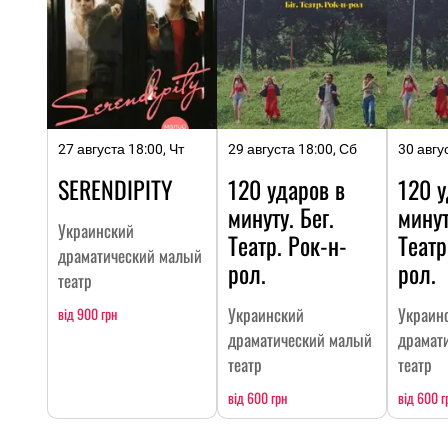
27 августа 18:00, Чт
29 августа 18:00, Сб
30 авгу
SERENDIPITY
120 ударов в
120 у
минуту. Бег.
минут
Украинский
Театр. Рок-н-
Театр
драматический малый
рол.
рол.
театр
Украинский
Украин
від 900 грн
драматический малый
драмат
театр
театр
від 600 грн
від 600 г