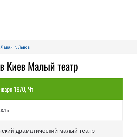
Лава», г. Львов
ов Киев Малый театр
нваря 1970, Чт
акль
нский драматический малый театр