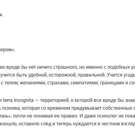
к.
чером».
их вроде бы нет ничего страшного, но именно с подобных у
чится быть удобной, осторожной, правильной. Учится угадыва
т с телом, желаниями, страхами, симпатиями, границами и с
 terra incognita — территорией, о которой все вроде бы зн
сть психика, которая со временем придумывает собственные
ь», почти не понимая ее правил. И даже психолог не покаж
оизошло, оставило след и теперь нуждается в честном взгля