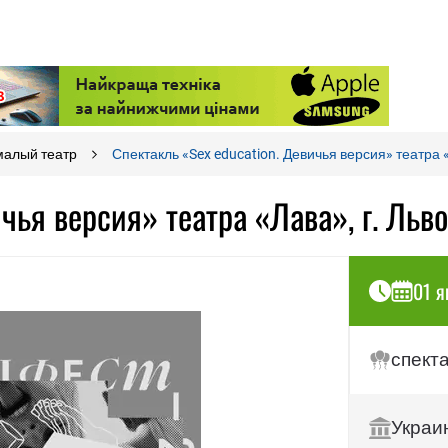
малый театр
Спектакль «Sex education. Девичья версия» театра «
ичья версия» театра «Лава», г. Льв
01 я
спект
Украи