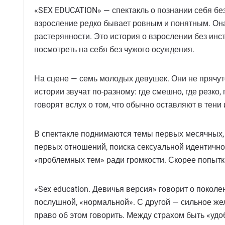
«SEX EDUCATION» — спектакль о познании себя без
взросление редко бывает ровным и понятным. Она 
растерянности. Это история о взрослении без инс
посмотреть на себя без чужого осуждения.
На сцене — семь молодых девушек. Они не пряч
истории звучат по-разному: где смешно, где резко,
говорят вслух о том, что обычно оставляют в тен
В спектакле поднимаются темы первых месячных, 
первых отношений, поиска сексуальной идентичнос
«проблемных тем» ради громкости. Скорее попытк
«Sex education. Девичья версия» говорит о покол
послушной, «нормальной». С другой — сильное жела
право об этом говорить. Между страхом быть «удо