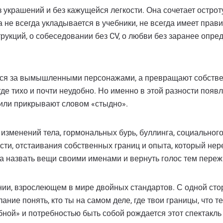
 украшений и без кажущейся легкости. Она сочетает остроту
не всегда укладывается в учебники, не всегда имеет прави
трукций, о собеседовании без CV, о любви без заранее опре
утся за вымышленными персонажами, а превращают собств
 где тихо и почти неудобно. Но именно в этой разности появ
и или прикрывают словом «стыдно».
изменений тела, гормональных бурь, буллинга, социального
ти, отстаивания собственных границ и опыта, который нере
а назвать вещи своими именами и вернуть голос тем пере
ении, взрослеющем в мире двойных стандартов. С одной ст
ние понять, кто ты на самом деле, где твои границы, что т
бной» и потребностью быть собой рождается этот спектакль