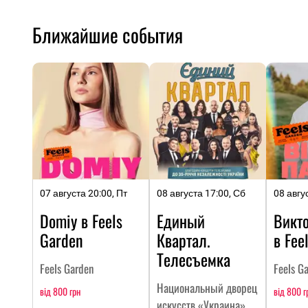
Ближайшие события
07 августа 20:00, Пт
08 августа 17:00, Сб
08 авгу
Domiy в Feels
Единый
Викт
Garden
Квартал.
в Fee
Телесъемка
Feels Garden
Feels G
Национальный дворец
від 800 грн
від 800 г
искусств «Украина»