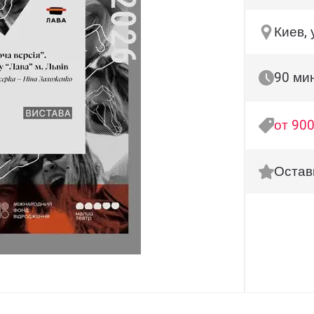
Киев, 
90 ми
от 900
Остав