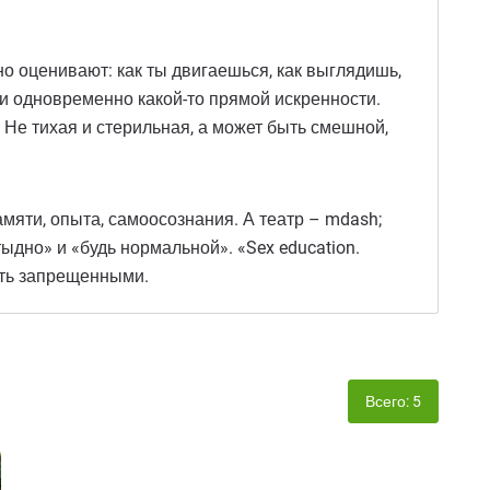
но оценивают: как ты двигаешься, как выглядишь,
 и одновременно какой-то прямой искренности.
Не тихая и стерильная, а может быть смешной,
амяти, опыта, самоосознания. А театр – mdash;
тыдно» и «будь нормальной». «Sex education.
ыть запрещенными.
Всего: 5