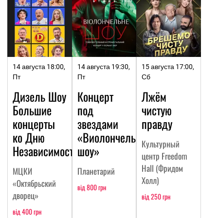
14 августа 18:00,
14 августа 19:30,
15 августа 17:00,
Пт
Пт
Сб
Дизель Шоу
Концерт
Лжём
Большие
под
чистую
концерты
звездами
правду
ко Дню
«Виолончельное
Культурный
Независимости
шоу»
центр Freedom
Hall (Фридом
МЦКИ
Планетарий
Холл)
«Октябрьский
від 800 грн
дворец»
від 250 грн
від 400 грн