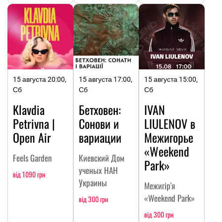
15 августа 20:00,
15 августа 17:00,
15 августа 15:00,
Сб
Сб
Сб
Klavdia
Бетховен:
IVAN
Petrivna |
Сонови и
LIULENOV в
Open Air
вариации
Межигорье
«Weekend
Feels Garden
Киевский Дом
Park»
ученых НАН
від 1090 грн
Украины
Межигір'я
«Weekend Park»
від 300 грн
від 300 грн