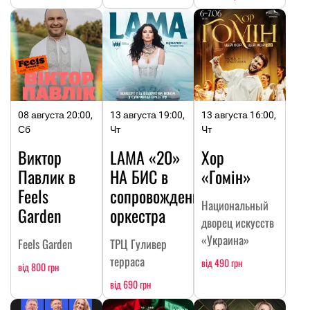
08 августа 20:00,
13 августа 19:00,
13 августа 16:00,
Сб
Чт
Чт
Виктор
LAMA «20»
Хор
Павлик в
НА БИC в
«Гомін»
Feels
сопровождении
Национальный
Garden
оркестра
дворец искусств
«Украина»
Feels Garden
ТРЦ Гуливер
терраса
від 490 грн
від 800 грн
від 690 грн