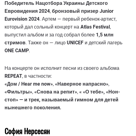
Победитель Нацотбора Украины Детского
Евровидения 2024
,
бронзовый призер Junior
Eurovision 2024
. Артем — первый ребенок-артист,
который дал сольный концерт на
Atlas Festival
,
выпустил альбом и за год собрал более
1,5 млн
стримов
. Также он — лицо
UNICEF
и детский лагерь
ONE CAMP
.
На концерте он исполнит песни из своего альбома
REPEAT
, в частности:
«Дом / Hear me now»
,
«Наверное напрасно»
,
«Фильтры»
,
«Снова на репит»
,
«
«О тебе»
,
«Нон-
стоп»
— и трек, называемый гимном для детей
нынешнего поколения.
София Нерсесян