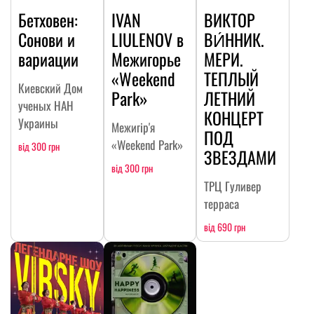
Бетховен:
IVAN
ВИКТОР
Сонови и
LIULENOV в
ВИ́ННИК.
вариации
Межигорье
МЕРИ.
«Weekend
ТЕПЛЫЙ
Киевский Дом
Park»
ЛЕТНИЙ
ученых НАН
КОНЦЕРТ
Украины
Межигір'я
ПОД
«Weekend Park»
від 300 грн
ЗВЕЗДАМИ
від 300 грн
ТРЦ Гуливер
терраса
від 690 грн