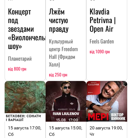
Концерт
Лжём
Klavdia
под
чистую
Petrivna |
звездами
правду
Open Air
«Виолончельное
Культурный
Feels Garden
шоу»
центр Freedom
від 1090 грн
Hall (Фридом
Планетарий
Холл)
від 800 грн
від 250 грн
15 августа 17:00,
15 августа 15:00,
20 августа 19:00,
Сб
Сб
Чт