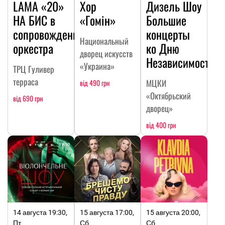
LAMA «20»
Хор
Дизель Шоу
НА БИC в
«Гомін»
Большие
сопровождении
концерты
Национальный
оркестра
ко Дню
дворец искусств
Независимости
«Украина»
ТРЦ Гуливер
терраса
МЦКИ
від 490 грн
«Октябрьский
від 690 грн
дворец»
від 400 грн
14 августа 19:30,
15 августа 17:00,
15 августа 20:00,
Пт
Сб
Сб