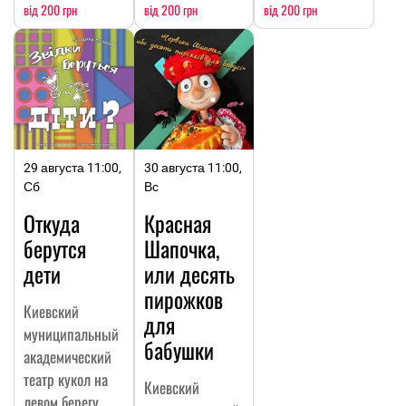
від 200 грн
від 200 грн
від 200 грн
29 августа 11:00,
30 августа 11:00,
Сб
Вс
Откуда
Красная
берутся
Шапочка,
дети
или десять
пирожков
Киевский
для
муниципальный
бабушки
академический
театр кукол на
Киевский
левом берегу