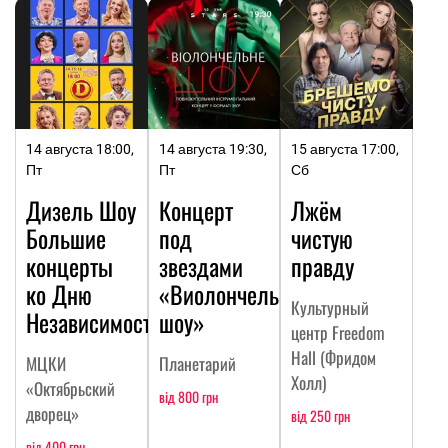
14 августа 18:00,
14 августа 19:30,
15 августа 17:00,
Пт
Пт
Сб
Дизель Шоу
Концерт
Лжём
Большие
под
чистую
концерты
звездами
правду
ко Дню
«Виолончельное
Культурный
Независимости
шоу»
центр Freedom
Hall (Фридом
МЦКИ
Планетарий
Холл)
«Октябрьский
від 800 грн
дворец»
від 250 грн
від 400 грн