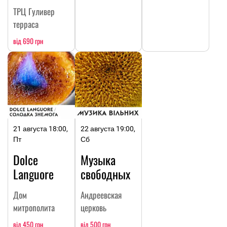
ТРЦ Гуливер
терраса
від 690 грн
21 августа 18:00,
22 августа 19:00,
Пт
Сб
Dolce
Музыка
Languore
свободных
Дом
Андреевская
митрополита
церковь
від 450 грн
від 500 грн