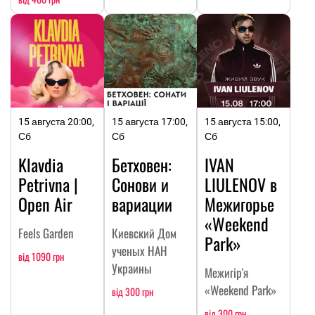
15 августа 20:00,
15 августа 17:00,
15 августа 15:00,
Сб
Сб
Сб
Klavdia
Бетховен:
IVAN
Petrivna |
Сонови и
LIULENOV в
Open Air
вариации
Межигорье
«Weekend
Feels Garden
Киевский Дом
Park»
ученых НАН
від 1090 грн
Украины
Межигір'я
«Weekend Park»
від 300 грн
від 300 грн