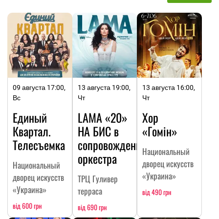
09 августа 17:00,
13 августа 19:00,
13 августа 16:00,
Вс
Чт
Чт
Единый
LAMA «20»
Хор
Квартал.
НА БИC в
«Гомін»
Телесъемка
сопровождении
Национальный
оркестра
дворец искусств
Национальный
«Украина»
дворец искусств
ТРЦ Гуливер
«Украина»
терраса
від 490 грн
від 600 грн
від 690 грн